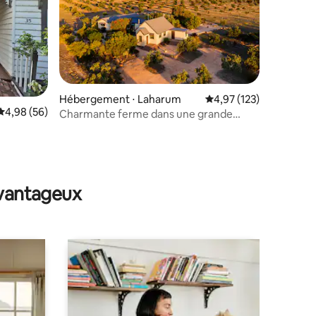
Hébergement ⋅ Laharum
Évaluation moyenne sur
4,97 (123)
taires : 4,94 sur 5
Évaluation moyenne sur la base de 56 commentaires : 4,98 sur 5
4,98 (56)
Charmante ferme dans une grande
oliveraie historique.
avantageux