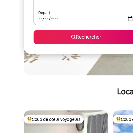
Départ
Rechercher
Loca
Coup de cœur voyageurs
Coup 
Coups de cœur voyageurs les plus appréciés
Coups de