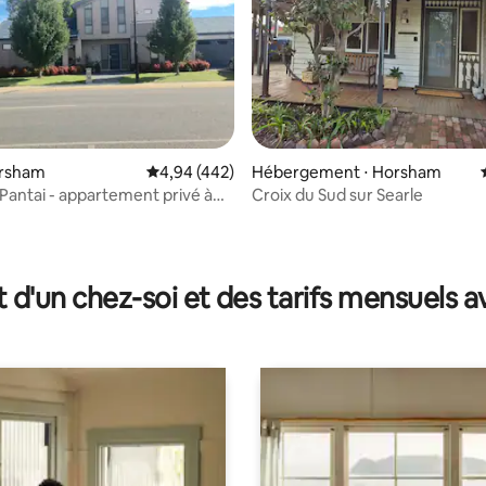
orsham
Évaluation moyenne sur la base de 442 commen
4,94 (442)
Hébergement ⋅ Horsham
antai - appartement privé à
Croix du Sud sur Searle
 la base de 122 commentaires : 4,96 sur 5
t d'un chez-soi et des tarifs mensuels 