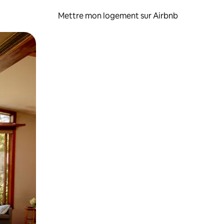
Mettre mon logement sur Airbnb
sant glisser.