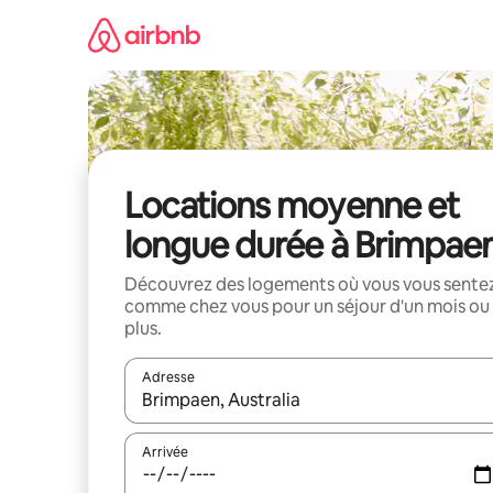
Aller
directement
au
contenu
Locations moyenne et
longue durée à Brimpae
Découvrez des logements où vous vous sente
comme chez vous pour un séjour d'un mois ou
plus.
Adresse
Lorsque les résultats s'affichent, utilisez les flèc
Arrivée