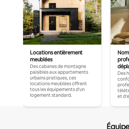
Locations entièrement
Noma
meublées
prof
dépl
Des cabanes de montagne
paisibles aux appartements
Des 
urbains pratiques, ces
confo
locations meublées offrent
profe
tous les équipements d'un
télét
logement standard.
et d'
Équipe