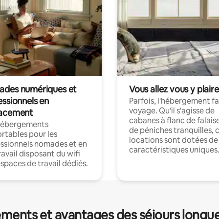
des numériques et
Vous allez vous y plaire
essionnels en
Parfois, l'hébergement fai
voyage. Qu'il s'agisse de
acement
cabanes à flanc de falais
hébergements
de péniches tranquilles, 
rtables pour les
locations sont dotées de
ssionnels nomades et en
caractéristiques uniques
ravail disposant du wifi
espaces de travail dédiés.
ments et avantages des séjours longu