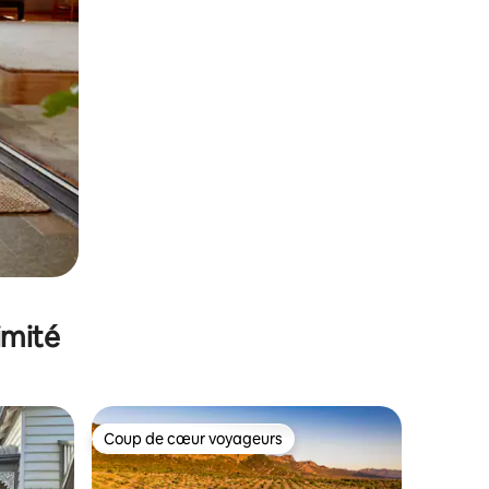
imité
Coup de cœur voyageurs
lus appréciés
Coup de cœur voyageurs