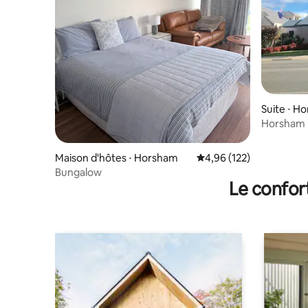
Suite ⋅ H
Horsham P
l'étage
Maison d'hôtes ⋅ Horsham
Évaluation moyenne sur
4,96 (122)
Bungalow
Le confor