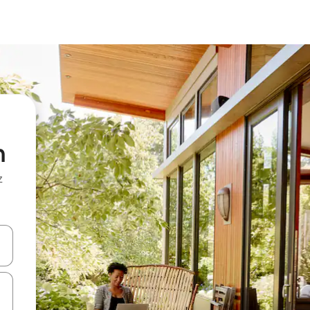
n
z
hes vers le haut et vers le bas pour les parcourir ou en appuyant et en fai