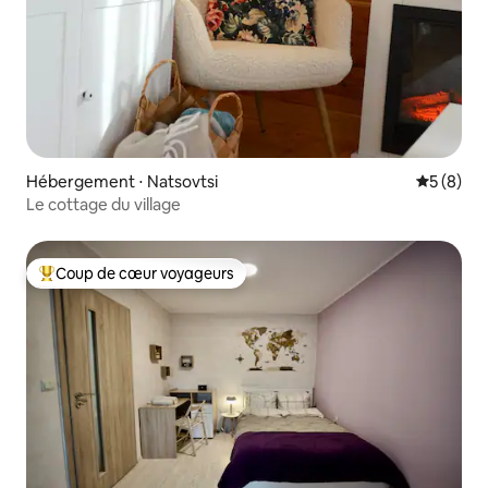
Hébergement ⋅ Natsovtsi
Évaluatio
5 (8)
Le cottage du village
Coup de cœur voyageurs
Coups de cœur voyageurs les plus appréciés