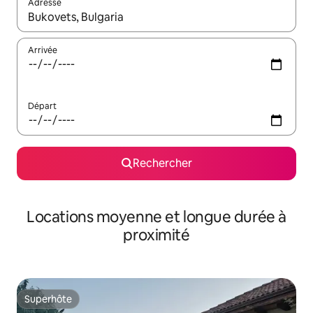
Adresse
Lorsque les résultats s'affichent, utilisez les flèches vers le hau
Arrivée
Départ
Rechercher
Locations moyenne et longue durée à
proximité
Superhôte
Superhôte