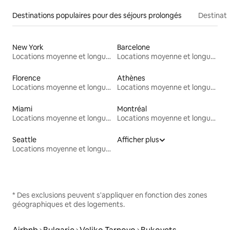
Destinations populaires pour des séjours prolongés
Destinati
New York
Barcelone
Locations moyenne et longue durée
Locations moyenne et longue durée
Florence
Athènes
Locations moyenne et longue durée
Locations moyenne et longue durée
Miami
Montréal
Locations moyenne et longue durée
Locations moyenne et longue durée
Seattle
Afficher plus
Locations moyenne et longue durée
* Des exclusions peuvent s'appliquer en fonction des zones
géographiques et des logements.