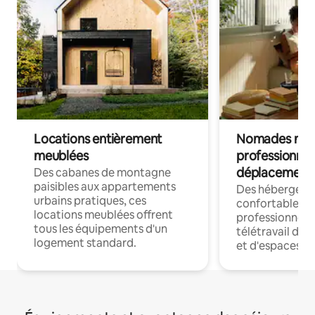
Locations entièrement
Nomades num
meublées
professionnel
déplacement
Des cabanes de montagne
paisibles aux appartements
Des hébergem
urbains pratiques, ces
confortables p
locations meublées offrent
professionnels
tous les équipements d'un
télétravail dis
logement standard.
et d'espaces de