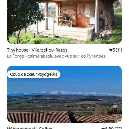
Tiny house ⋅ Villarzel-du-Razès
Évaluatio
5 (11)
La Forge - calme absolu avec vue sur les Pyrenées
Coup de cœur voyageurs
Coup de cœur voyageurs
Hébergement ⋅ Cailhau
Évaluation mo
4,89 (27)