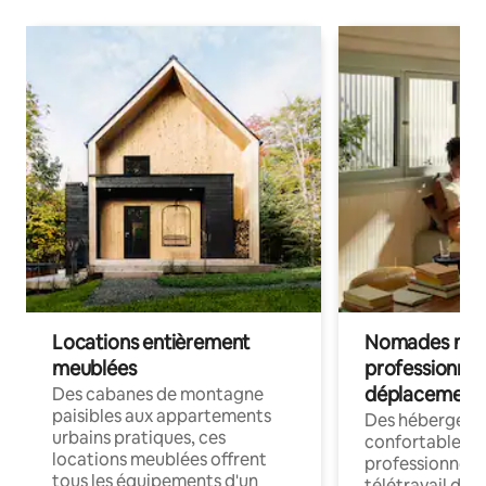
Locations entièrement
Nomades num
meublées
professionnel
déplacement
Des cabanes de montagne
paisibles aux appartements
Des hébergem
urbains pratiques, ces
confortables p
locations meublées offrent
professionnels
tous les équipements d'un
télétravail dis