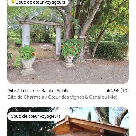
Coup de cœur voyageurs
Coups de cœur voyageurs les plus appréciés
Gîte à la ferme ⋅ Sainte-Eulalie
Évaluation mo
4,96 (70)
Gîte de Charme au Cœur des Vignes & Canal du Midi
Coup de cœur voyageurs
Coup de cœur voyageurs