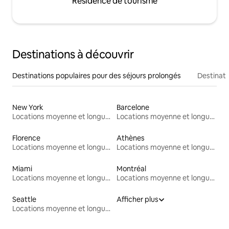
Résidence de tourisme
Destinations à découvrir
Destinations populaires pour des séjours prolongés
Destinati
New York
Barcelone
Locations moyenne et longue durée
Locations moyenne et longue durée
Florence
Athènes
Locations moyenne et longue durée
Locations moyenne et longue durée
Miami
Montréal
Locations moyenne et longue durée
Locations moyenne et longue durée
Seattle
Afficher plus
Locations moyenne et longue durée