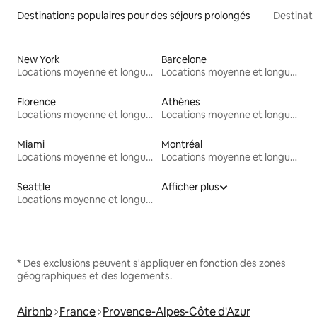
Destinations populaires pour des séjours prolongés
Destinati
New York
Barcelone
Locations moyenne et longue durée
Locations moyenne et longue durée
Florence
Athènes
Locations moyenne et longue durée
Locations moyenne et longue durée
Miami
Montréal
Locations moyenne et longue durée
Locations moyenne et longue durée
Seattle
Afficher plus
Locations moyenne et longue durée
* Des exclusions peuvent s'appliquer en fonction des zones
géographiques et des logements.
Airbnb
France
Provence-Alpes-Côte d'Azur