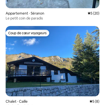
Appartement ⋅ Séranon
Évaluation
5 (20)
Le petit coin de paradis
Coup de cœur voyageurs
Coup de cœur voyageurs
Chalet ⋅ Caille
Évaluatio
5 (8)