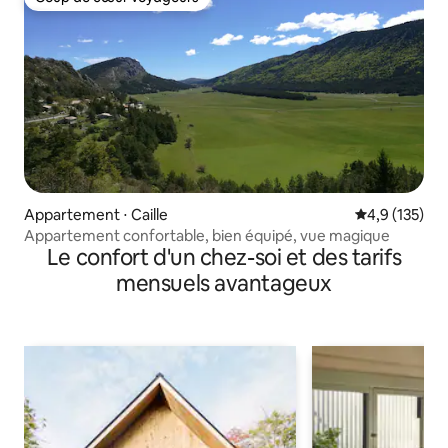
Coup de cœur voyageurs
Appartement ⋅ Caille
Évaluation mo
4,9 (135)
Appartement confortable, bien équipé, vue magique
Le confort d'un chez-soi et des tarifs
mensuels avantageux