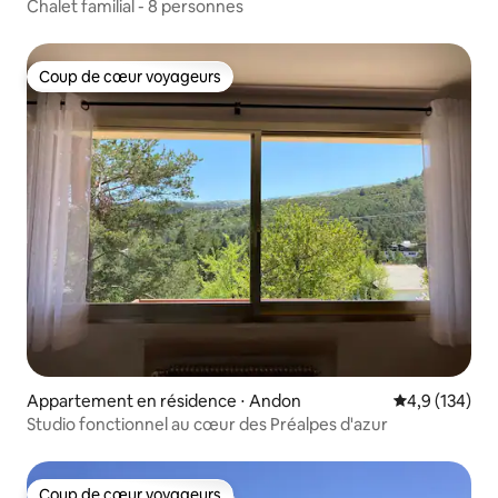
Chalet familial - 8 personnes
Coup de cœur voyageurs
Coup de cœur voyageurs
Appartement en résidence ⋅ Andon
Évaluation mo
4,9 (134)
Studio fonctionnel au cœur des Préalpes d'azur
Coup de cœur voyageurs