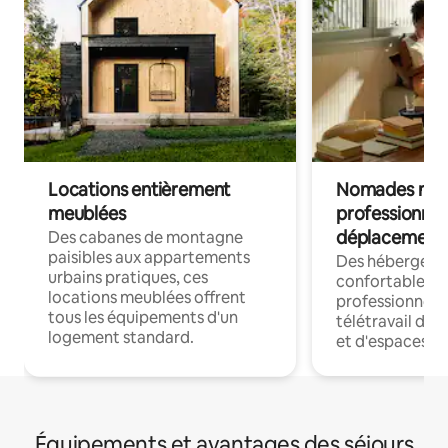
Locations entièrement
Nomades num
meublées
professionnel
déplacement
Des cabanes de montagne
paisibles aux appartements
Des hébergem
urbains pratiques, ces
confortables p
locations meublées offrent
professionnels
tous les équipements d'un
télétravail dis
logement standard.
et d'espaces de
Équipements et avantages des séjours