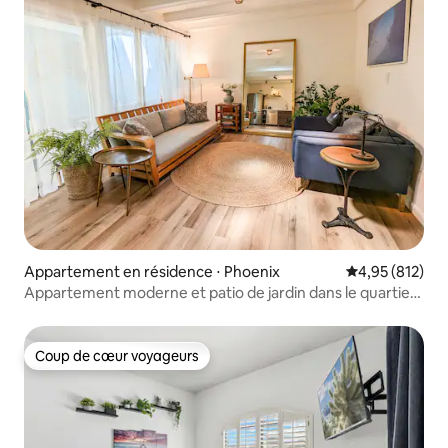
Appartement en résidence ⋅ Phoenix
Évaluation moy
4,95 (812)
Appartement moderne et patio de jardin dans le quartier
chic de Phoenix
Coup de cœur voyageurs
Coup de cœur voyageurs