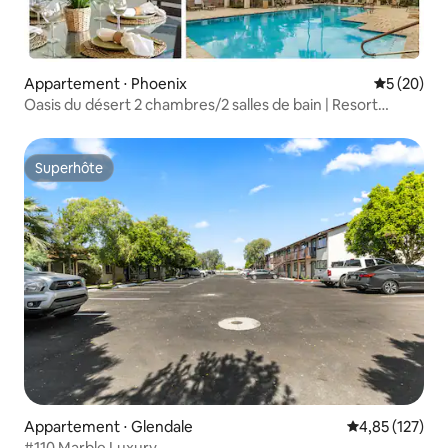
Appartement ⋅ Phoenix
Évaluation
5 (20)
Oasis du désert 2 chambres/2 salles de bain | Resort
sécurisé | Piscine | Salle de sport
Superhôte
Superhôte
Appartement ⋅ Glendale
Évaluation moy
4,85 (127)
#110 Marble Luxury