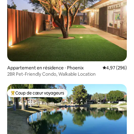
Appartement en résidence ⋅ Phoenix
Évaluation moy
4,97 (296)
2BR Pet-Friendly Condo, Walkable Location
Coup de cœur voyageurs
Coups de cœur voyageurs les plus appréciés