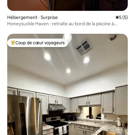
Hébergement ⋅ Surprise
Évaluatio
5 (5)
Honeysuckle Haven : retraite au bord de la piscine à
Surprise
Coup de cœur voyageurs
Coups de cœur voyageurs les plus appréciés