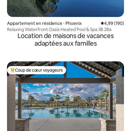
Appartement en résidence ⋅ Phoenix
Évaluation moy
4,99 (190)
Relaxing Waterfront Oasis Heated Pool & Spa 3B 2Ba
Location de maisons de vacances
adaptées aux familles
Coup de cœur voyageurs
Coups de cœur voyageurs les plus appréciés