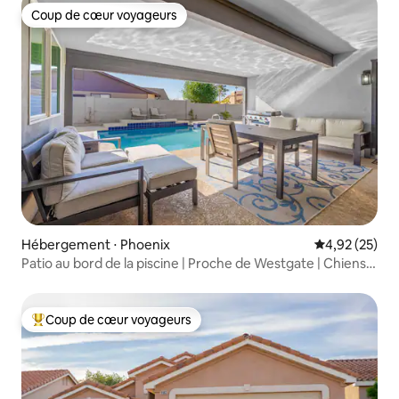
Coup de cœur voyageurs
Coup de cœur voyageurs
Hébergement ⋅ Phoenix
Évaluation mo
4,92 (25)
Patio au bord de la piscine | Proche de Westgate | Chiens
acceptés
Coup de cœur voyageurs
Coups de cœur voyageurs les plus appréciés