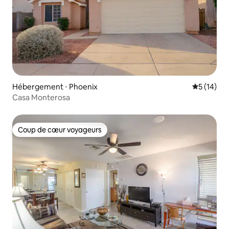
Hébergement ⋅ Phoenix
Évaluation
5 (14)
Casa Monterosa
Coup de cœur voyageurs
Coup de cœur voyageurs