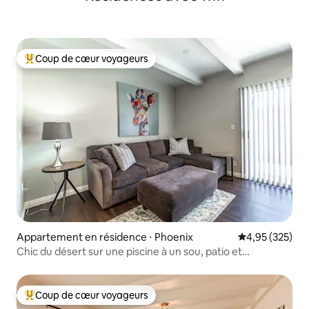
Coup de cœur voyageurs
Coups de cœur voyageurs les plus appréciés
Appartement en résidence ⋅ Phoenix
Évaluation moy
4,95 (325)
Chic du désert sur une piscine à un sou, patio et
emplacement privilégié
Coup de cœur voyageurs
Coups de cœur voyageurs les plus appréciés