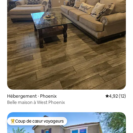
Hébergement ⋅ Phoenix
Évaluation mo
4,92 (12)
Belle maison à West Phoenix
Coup de cœur voyageurs
Coups de cœur voyageurs les plus appréciés