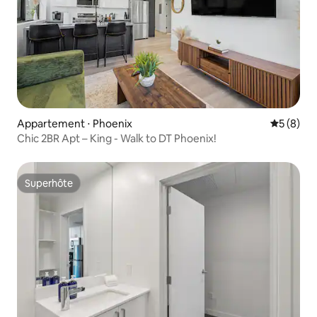
Appartement ⋅ Phoenix
Évaluatio
5 (8)
Chic 2BR Apt – King - Walk to DT Phoenix!
Superhôte
Superhôte