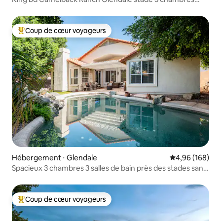
piscine
Coup de cœur voyageurs
Coups de cœur voyageurs les plus appréciés
Hébergement ⋅ Glendale
Évaluation moy
4,96 (168)
Spacieux 3 chambres 3 salles de bain près des stades sans
frais de ménage
Coup de cœur voyageurs
Coups de cœur voyageurs les plus appréciés