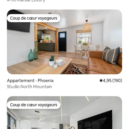
Coup de cœur voyageurs
Coup de cœur voyageurs
Appartement ⋅ Phoenix
Évaluation moy
4,95 (190)
Studio North Mountain
Coup de cœur voyageurs
Coup de cœur voyageurs