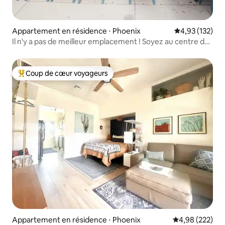
Appartement en résidence ⋅ Phoenix
Évaluation moy
4,93 (132)
Il n'y a pas de meilleur emplacement ! Soyez au centre de
tout
Coup de cœur voyageurs
Coups de cœur voyageurs les plus appréciés
Appartement en résidence ⋅ Phoenix
Évaluation moy
4,98 (222)