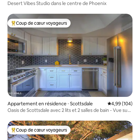
Desert Vibes Studio dans le centre de Phoenix
Coup de cœur voyageurs
Coups de cœur voyageurs les plus appréciés
Appartement en résidence ⋅ Scottsdale
Évaluation moy
4,99 (104)
Oasis de Scottsdale avec 2 lits et 2 salles de bain - Vue sur
Camelback !
Coup de cœur voyageurs
Coups de cœur voyageurs les plus appréciés