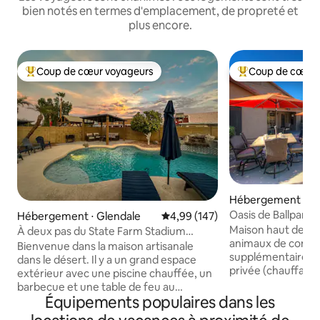
bien notés en termes d'emplacement, de propreté et
plus encore.
Coup de cœur voyageurs
Coup de cœur 
Coups de cœur voyageurs les plus appréciés
Coups de cœur vo
Hébergement ⋅ Lit
rk
Oasis de Ballpark
Hébergement ⋅ Glendale
Évaluation moyenne sur la base 
4,99 (147)
Maison haut de g
À deux pas du State Farm Stadium
animaux de compag
Piscine chauffée incluse
Bienvenue dans la maison artisanale
supplémentaires r
dans le désert. Il y a un grand espace
privée (chauffage 
extérieur avec une piscine chauffée, un
disponible moyenna
barbecue et une table de feu au
3 chambres avec pl
Équipements populaires dans les
propane. Le chauffage de la piscine est
bain, un salon ave
inclus dans le coût de votre séjour