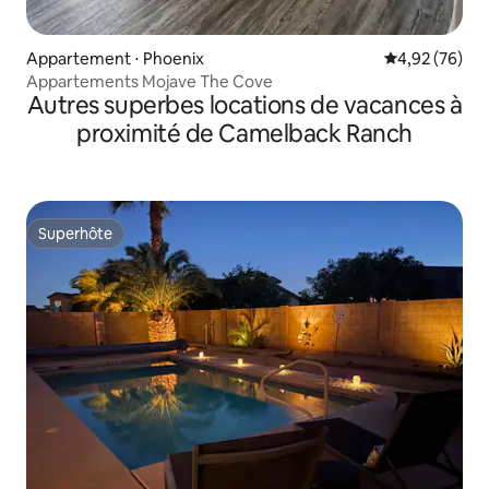
Appartement ⋅ Phoenix
Évaluation mo
4,92 (76)
Appartements Mojave The Cove
Autres superbes locations de vacances à
proximité de Camelback Ranch
Superhôte
Superhôte