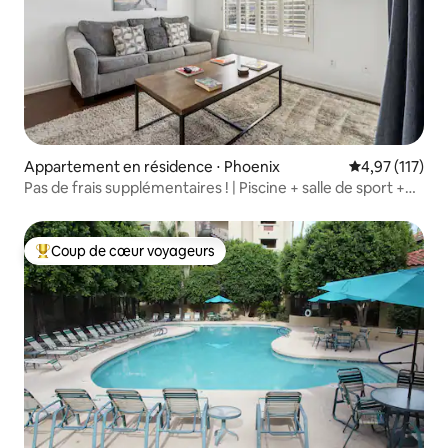
Appartement en résidence ⋅ Phoenix
Évaluation moy
4,97 (117)
Pas de frais supplémentaires ! | Piscine + salle de sport +
espace de travail
Coup de cœur voyageurs
Coups de cœur voyageurs les plus appréciés