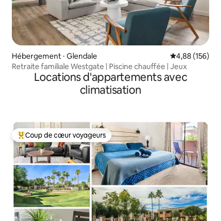
Hébergement ⋅ Glendale
Évaluation moy
4,88 (156)
Retraite familiale Westgate | Piscine chauffée | Jeux
Locations d'appartements avec
climatisation
Coup de cœur voyageurs
Coups de cœur voyageurs les plus appréciés