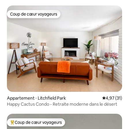
Coup de cœur voyageurs
Coup de cœur voyageurs
Appartement ⋅ Litchfield Park
Évaluation mo
4,97 (31)
Happy Cactus Condo - Retraite moderne dans le désert
Coup de cœur voyageurs
Coups de cœur voyageurs les plus appréciés