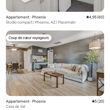
Appartement ⋅ Phoenix
Évaluation mo
4,95 (60)
Studio compact | Phoenix, AZ | Placemakr
Coup de cœur voyageurs
Coup de cœur voyageurs
Appartement ⋅ Phoenix
Évaluation
5 (20)
Casa de Val