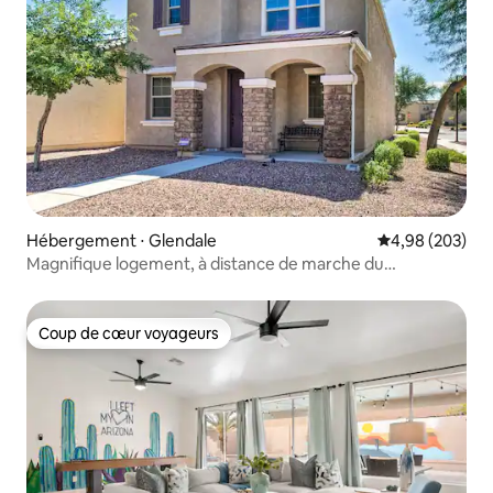
Hébergement ⋅ Glendale
Évaluation moy
4,98 (203)
Magnifique logement, à distance de marche du
State Farm Stadium
Coup de cœur voyageurs
Coup de cœur voyageurs