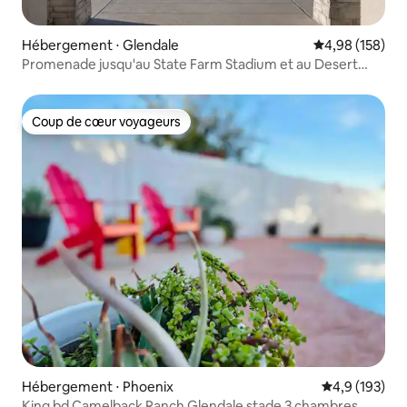
Hébergement ⋅ Glendale
Évaluation moy
4,98 (158)
Promenade jusqu'au State Farm Stadium et au Desert
Diamond Arena
Coup de cœur voyageurs
Coup de cœur voyageurs
Hébergement ⋅ Phoenix
Évaluation mo
4,9 (193)
King bd Camelback Ranch Glendale stade 3 chambres