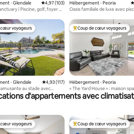
 la base de 103 commentaires : 4,95 sur 5
ent ⋅ Glendale
Évaluation moyenne sur la base de 103 comme
4,97 (103)
Hébergement ⋅ Peoria
É
nctuary | Piscine, golf, foyer et
Oasis familiale de luxe avec pis
chauffée et salle de jeux
 cœur voyageurs
Coup de cœur voyageurs
 cœur voyageurs
Coups de cœur voyageurs les p
la base de 146 commentaires : 4,99 sur 5
ent ⋅ Glendale
Évaluation moyenne sur la base de 117 comme
4,93 (117)
Hébergement ⋅ Peoria
 amusante au stade avec
« The Yard House » : maison sp
cations d'appartements avec climatisat
auffée et golf
avec plan d'étage divisé
 cœur voyageurs
Coup de cœur voyageurs
 cœur voyageurs
Coups de cœur voyageurs les p