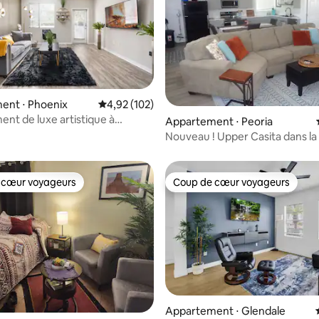
ent ⋅ Phoenix
Évaluation moyenne sur la base de 102 comme
4,92 (102)
nt de luxe artistique à
Appartement ⋅ Peoria
la base de 109 commentaires : 4,83 sur 5
e avec piscine
Nouveau ! Upper Casita dans la 
de North Peoria
 cœur voyageurs
Coup de cœur voyageurs
 cœur voyageurs
Coup de cœur voyageurs
la base de 295 commentaires : 4,95 sur 5
Appartement ⋅ Glendale