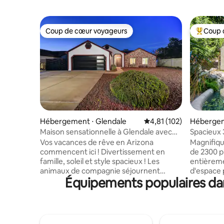
Coup de cœur voyageurs
Coup 
Coup de cœur voyageurs
Coups de
Hébergement ⋅ Glendale
Évaluation moyenne sur
4,81 (102)
Hébergem
Maison sensationnelle à Glendale avec
Spacieux 
piscine chauffée GRATUITE !
des stade
Vos vacances de rêve en Arizona
Magnifiqu
commencent ici ! Divertissement en
de 2300 pi
famille, soleil et style spacieux ! Les
entièrement 
animaux de compagnie séjournent
d'espace 
Équipements populaires dan
gratuitement ! Ce logement est fait pour
et une sa
des souvenirs ! 4 chambres, 2 salles de
à gaz ! Pr
bain = place pour tout le monde. Cuisine
des belles
du chef : préparez des festins avec un
privée de s
bar à petit-déjeuner pour une équipe
patio couv