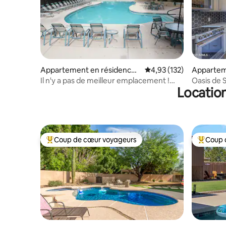
Appartement en résidence ⋅
Évaluation moyenne sur
4,93 (132)
Appartem
Phoenix
⋅ Scottsda
Il n'y a pas de meilleur emplacement !
Oasis de S
Location
Soyez au centre de tout
de bain -
Coup de cœur voyageurs
Coup 
Coups de cœur voyageurs les plus appréciés
Coups de