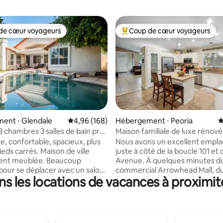
de cœur voyageurs
Coup de cœur voyageurs
 cœur voyageurs les plus appréciés
Coups de cœur voyageurs les p
 la base de 102 commentaires : 4,81 sur 5
ent ⋅ Glendale
Évaluation moyenne sur la base de 168 commen
4,96 (168)
Hébergement ⋅ Peoria
É
3 chambres 3 salles de bain près
Maison familiale de luxe rénov
s sans frais de ménage
piscine fermée !
e, confortable, spacieux, plus
Nous avons un excellent empl
eds carrés. Maison de ville
juste à côté de la boucle 101 et 
meublée. Beaucoup
Avenue. À quelques minutes d
pour se déplacer avec un salon
commercial Arrowhead Mall, d
s les locations de vacances à proximi
lle familiale avec une cheminée
Tanger Outlet, du cinéma Recl
ofitez du soleil de l'Arizona ou
du Spring Training, de grands r
 nuits étoilées dans cette cour
et à moins de 30 minutes de l'a
tyle complexe hôtelier avec
PHX et du centre-ville. Juste e
ert, piscine de jeu et table de
d'un parc public avec toilettes, 