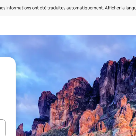
nes informations ont été traduites automatiquement. 
Afficher la lang
hes vers le haut et vers le bas pour les parcourir ou en appuyant et en fai