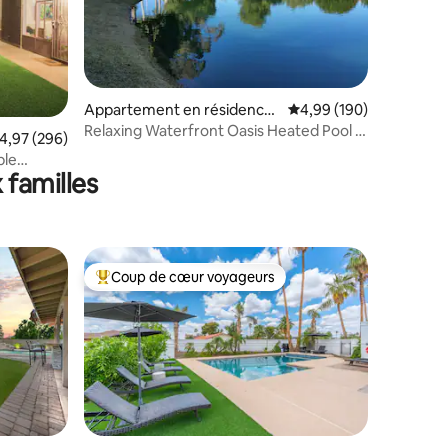
Appartement en résidence
Évaluation moyenne sur
4,99 (190)
⋅ Phoenix
Relaxing Waterfront Oasis Heated Pool &
taires : 4,99 sur 5
valuation moyenne sur la base de 296 commentaires : 4,97 sur 5
4,97 (296)
Spa 3B 2Ba
ble
 familles
Coup de cœur voyageurs
Coups de cœur voyageurs les plus appréciés