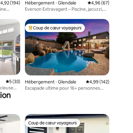
ntaires : 4,97 sur 5
valuation moyenne sur la base de 194 commentaires : 4,92 sur 5
4,92 (194)
Hébergement ⋅ Glendale
Évaluation moyenne su
4,96 (67)
cine
Everson Extravagant – Piscine, jacuzzi,
jeux, barbecue
Coup de cœur voyageurs
lus appréciés
Coups de cœur voyageurs les plus appréciés
ntaires : 4,93 sur 5
Évaluation moyenne sur la base de 33 commentaires : 5 sur 5
5 (33)
Hébergement ⋅ Glendale
Évaluation moyenne sur
4,99 (142)
acieuse
Escapade ultime pour 16+ personnes
ion
avec piscine chauffée et spa
Coup de cœur voyageurs
lus appréciés
Coup de cœur voyageurs