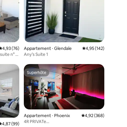
ntaires : 4,92 sur 5
Évaluation moyenne sur la base de 76 commentaires : 4,93 sur 5
4,93 (76)
Appartement ⋅ Glendale
Évaluation moyenne sur
4,95 (142)
suite n° 2
Any’s Suite 1
Superhôte
Superhôte
Appartement ⋅ Phoenix
Évaluation moyenne sur
4,92 (368)
4R PRIVATe
Évaluation moyenne sur la base de 99 commentaires : 4,87 sur 5
4,87 (99)
Patio+Pool/Roofdeck/Suana/FREE