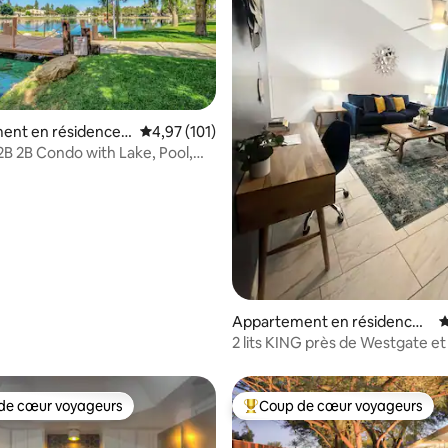
ent en résidence ⋅
Évaluation moyenne sur la base de 101 comme
4,97 (101)
2B 2B Condo with Lake, Pool,
 la base de 812 commentaires : 4,95 sur 5
Appartement en résidence ⋅
É
Peoria
2 lits KING près de Westgate et
Casino !
de cœur voyageurs
Coup de cœur voyageurs
 cœur voyageurs les plus appréciés
Coups de cœur voyageurs les p