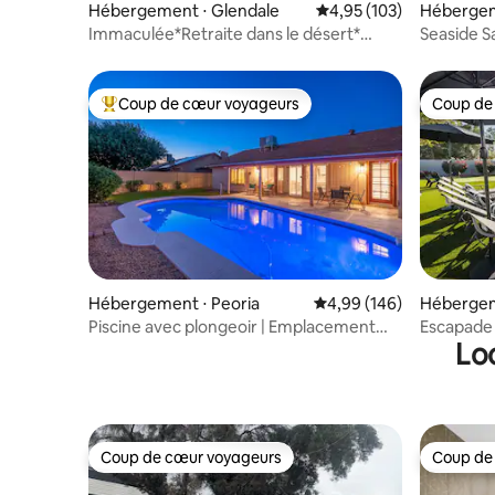
Hébergement ⋅ Glendale
Évaluation moyenne sur
4,95 (103)
Hébergem
Immaculée*Retraite dans le désert*
Seaside Sa
Relaxante* Adaptée aux enfants
plus
Coup de cœur voyageurs
Coup de
Coups de cœur voyageurs les plus appréciés
Coup de
Hébergement ⋅ Peoria
Évaluation moyenne sur 
4,99 (146)
Hébergem
Piscine avec plongeoir | Emplacement
Escapade
Lo
privilégié | Casque de réalité virtuelle
piscine ch
Coup de cœur voyageurs
Coup de
Coup de cœur voyageurs
Coup de