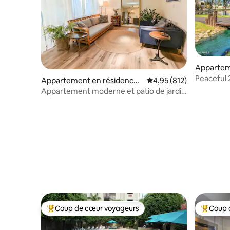
Appartem
Phoenix
Peaceful 
Appartement en résidence ⋅
Évaluation moyenne sur
4,95 (812)
and Spa
Phoenix
Appartement moderne et patio de jardin
dans le quartier chic de Phoenix
Coup de cœur voyageurs
Coup 
Coups de cœur voyageurs les plus appréciés
Coups de