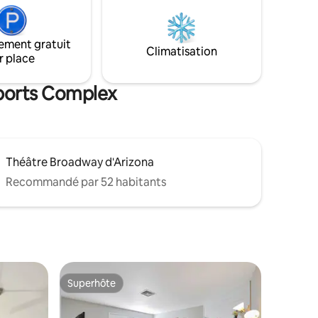
e jeux.
entièrement équipée pour vos besoins
 pied/le
de cuisine et de salle à manger. Elle
roximité.
dispose d'une grande cour arrière
ement gratuit
becue dans
ouverte avec foyer, barbecue et arbres
Climatisation
r place
 et
fruitiers. Il y a 4 places de stationnement
ireStick.
au total dans le garage et l'allée.
Sports Complex
Théâtre Broadway d'Arizona
Recommandé par 52 habitants
Superhôte
lus appréciés
Superhôte