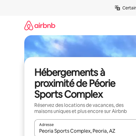
Aller
Certai
directement
au
contenu
Hébergements à
proximité de Péorie
Sports Complex
Réservez des locations de vacances, des
maisons uniques et plus encore sur Airbnb
Adresse
Lorsque les résultats s'affichent, utilisez les flèc