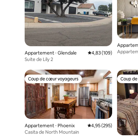
Appartem
Apparteme
Appartement ⋅ Glendale
Évaluation moyenne sur 
4,83 (109)
Scottsdal
Suite de Lily 2
Coup de cœur voyageurs
Coup de
Coup de cœur voyageurs
Coup de
Appartement ⋅ Phoenix
Évaluation moyenne sur 
4,95 (295)
Casita de North Mountain