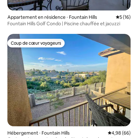
Appartement en résidence ⋅ Fountain Hills
Évaluation
5 (16)
Fountain Hills Golf Condo | Piscine chauffée et jacuzzi
Coup de cœur voyageurs
Coup de cœur voyageurs
Hébergement ⋅ Fountain Hills
Évaluation mo
4,98 (66)