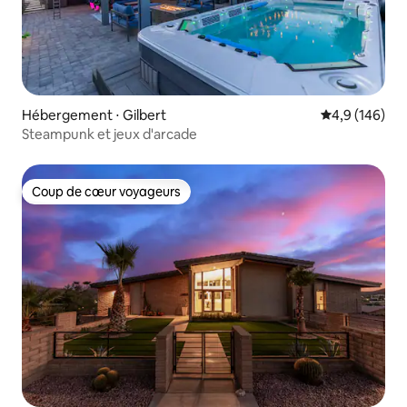
Hébergement ⋅ Gilbert
Évaluation mo
4,9 (146)
Steampunk et jeux d'arcade
Coup de cœur voyageurs
Coup de cœur voyageurs