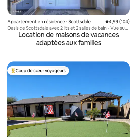
Appartement en résidence ⋅ Scottsdale
Évaluation moy
4,99 (104)
Oasis de Scottsdale avec 2 lits et 2 salles de bain - Vue sur
Location de maisons de vacances
Camelback !
adaptées aux familles
Coup de cœur voyageurs
Coups de cœur voyageurs les plus appréciés