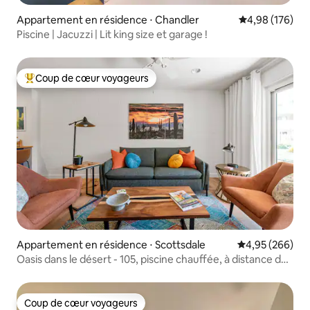
Appartement en résidence ⋅ Chandler
Évaluation moy
4,98 (176)
Piscine | Jacuzzi | Lit king size et garage !
Coup de cœur voyageurs
Coups de cœur voyageurs les plus appréciés
Appartement en résidence ⋅ Scottsdale
Évaluation moy
4,95 (266)
Oasis dans le désert - 105, piscine chauffée, à distance de
marche de la vieille ville
Coup de cœur voyageurs
Coup de cœur voyageurs