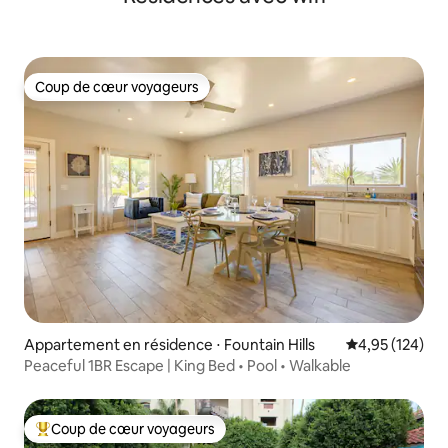
Coup de cœur voyageurs
Coup de cœur voyageurs
Appartement en résidence ⋅ Fountain Hills
Évaluation moy
4,95 (124)
Peaceful 1BR Escape | King Bed • Pool • Walkable
Coup de cœur voyageurs
Coups de cœur voyageurs les plus appréciés