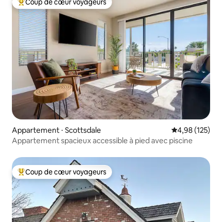
Coup de cœur voyageurs
Coups de cœur voyageurs les plus appréciés
Appartement ⋅ Scottsdale
Évaluation moy
4,98 (125)
Appartement spacieux accessible à pied avec piscine
Coup de cœur voyageurs
Coups de cœur voyageurs les plus appréciés