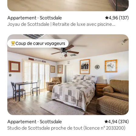
Appartement ⋅ Scottsdale
Évaluation moy
4,96 (137)
Joyau de Scottsdale | Retraite de luxe avec piscine
chauffée !
Coup de cœur voyageurs
Coups de cœur voyageurs les plus appréciés
Appartement ⋅ Scottsdale
Évaluation moy
4,94 (374)
Studio de Scottsdale proche de tout (licence n° 2033200)