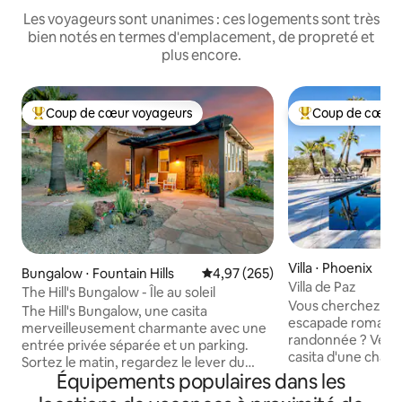
Les voyageurs sont unanimes : ces logements sont très
bien notés en termes d'emplacement, de propreté et
plus encore.
Coup de cœur voyageurs
Coup de cœur 
Coups de cœur voyageurs les plus appréciés
Coups de cœur vo
Villa ⋅ Phoenix
Bungalow ⋅ Fountain Hills
Évaluation moyenne sur la base 
4,97 (265)
Villa de Paz
The Hill's Bungalow - Île au soleil
Vous cherchez un 
The Hill's Bungalow, une casita
escapade romantiq
merveilleusement charmante avec une
randonnée ? Venez à la Villa de Paz, une
entrée privée séparée et un parking.
casita d'une cha
Sortez le matin, regardez le lever du
meublée, située su
Équipements populaires dans les
soleil et asseyez-vous sur le porche
cœur du centre de Phoeni
arrière privé pour le coucher du soleil.