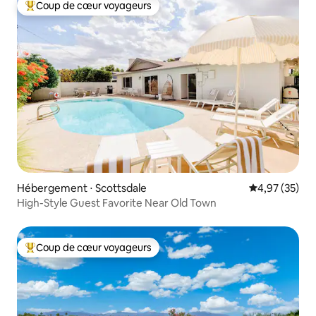
Coup de cœur voyageurs
Coups de cœur voyageurs les plus appréciés
Hébergement ⋅ Scottsdale
Évaluation mo
4,97 (35)
High-Style Guest Favorite Near Old Town
Coup de cœur voyageurs
Coups de cœur voyageurs les plus appréciés