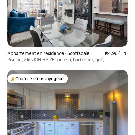
Appartement en résidence ⋅ Scottsdale
Évaluation moy
4,96 (114)
Piscine, 2 lits KING SIZE, jacuzzi, barbecue, golf,
parc WLK 2 !
Coup de cœur voyageurs
Coups de cœur voyageurs les plus appréciés