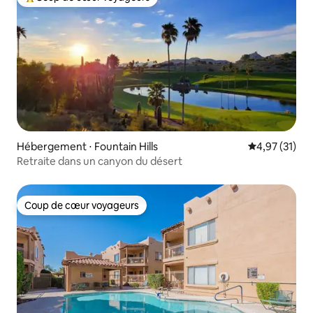
Coups de cœur voyageurs les plus appréciés
Hébergement ⋅ Fountain Hills
Évaluation mo
4,97 (31)
Retraite dans un canyon du désert
Coup de cœur voyageurs
Coup de cœur voyageurs