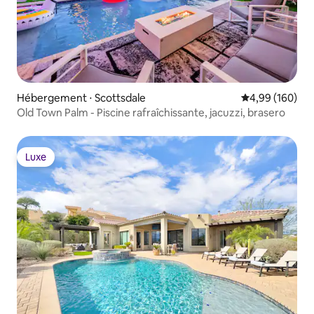
Hébergement ⋅ Scottsdale
Évaluation moy
4,99 (160)
Old Town Palm - Piscine rafraîchissante, jacuzzi, brasero
Luxe
Luxe