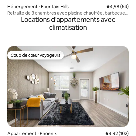
Hébergement ⋅ Fountain Hills
Évaluation mo
4,98 (64)
Retraite de 3 chambres avec piscine chauffée, barbecue
Locations d'appartements avec
et vue sur la montagne
climatisation
Coup de cœur voyageurs
Coup de cœur voyageurs
Appartement ⋅ Phoenix
Évaluation moy
4,92 (102)