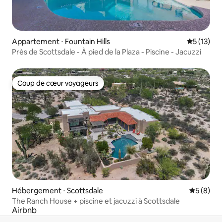
Appartement ⋅ Fountain Hills
Évaluation
5 (13)
Près de Scottsdale - À pied de la Plaza - Piscine - Jacuzzi
Coup de cœur voyageurs
Coup de cœur voyageurs
Hébergement ⋅ Scottsdale
Évaluatio
5 (8)
The Ranch House + piscine et jacuzzi à Scottsdale
Airbnb