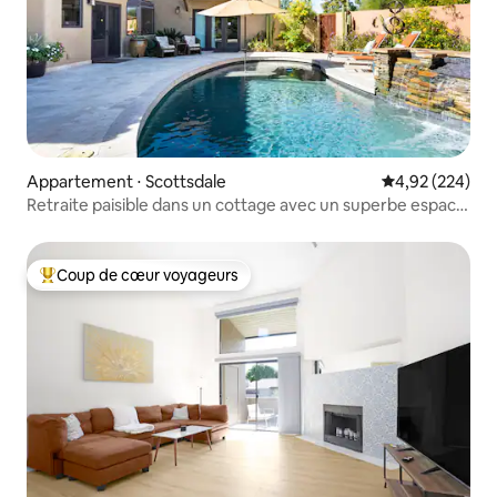
Appartement ⋅ Scottsdale
Évaluation moy
4,92 (224)
Retraite paisible dans un cottage avec un superbe espace
extérieur
Coup de cœur voyageurs
Coups de cœur voyageurs les plus appréciés