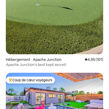
Hébergement ⋅ Apache Junction
Évaluation moy
4,95 (101)
Apache Junction's best kept secret!
Coup de cœur voyageurs
Coups de cœur voyageurs les plus appréciés