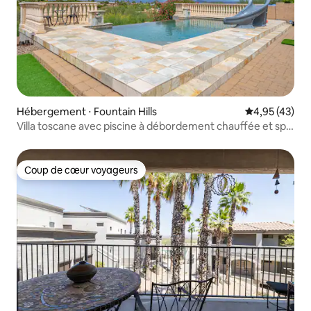
Hébergement ⋅ Fountain Hills
Évaluation mo
4,95 (43)
Villa toscane avec piscine à débordement chauffée et spa
gratuits
Coup de cœur voyageurs
Coup de cœur voyageurs