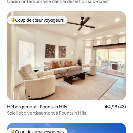
Oasis contemporaine dans le désert du sud-ouest
Coup de cœur voyageurs
Coups de cœur voyageurs les plus appréciés
Hébergement ⋅ Fountain Hills
Évaluation mo
4,98 (43)
Soleil et divertissement à Fountain Hills
Coup de cœur voyageurs