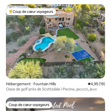
6 trous
Coup de cœur voyageurs
Coups de cœur voyageurs les plus appréciés
Hébergement ⋅ Fountain Hills
Évaluation mo
4,95 (19)
Oasis de golf près de Scottsdale | Piscine, jacuzzi, jeux
Coup de cœur voyageurs
Coup de cœur voyageurs