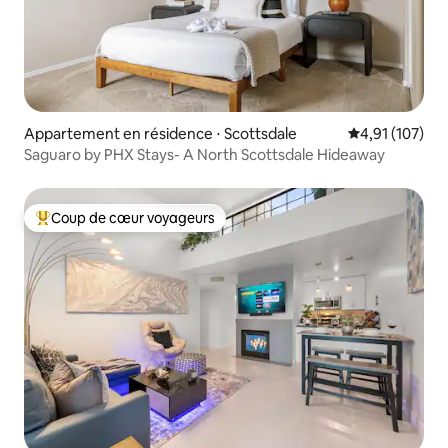
Appartement en résidence ⋅ Scottsdale
Évaluation moy
4,91 (107)
Saguaro by PHX Stays- A North Scottsdale Hideaway
Coup de cœur voyageurs
Coups de cœur voyageurs les plus appréciés