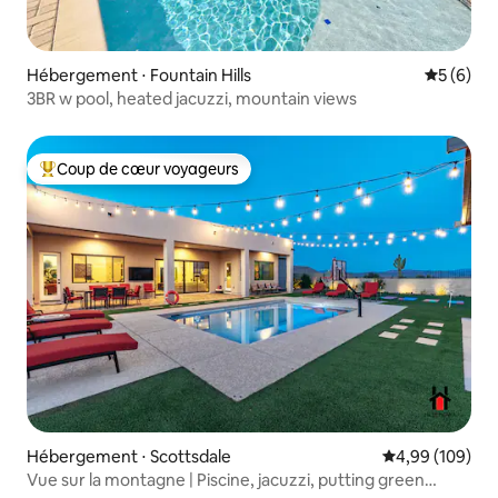
Hébergement ⋅ Fountain Hills
Évaluatio
5 (6)
3BR w pool, heated jacuzzi, mountain views
Coup de cœur voyageurs
Coups de cœur voyageurs les plus appréciés
Hébergement ⋅ Scottsdale
Évaluation moy
4,99 (109)
Vue sur la montagne | Piscine, jacuzzi, putting green