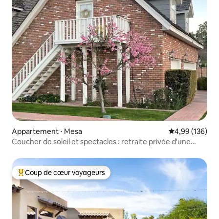
Appartement ⋅ Mesa
Évaluation moy
4,99 (136)
Coucher de soleil et spectacles : retraite privée d'une
chambre !
Coup de cœur voyageurs
Coups de cœur voyageurs les plus appréciés