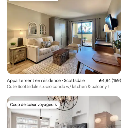
Appartement en résidence ⋅ Scottsdale
Évaluation moy
4,84 (159)
Cute Scottsdale studio condo w/ kitchen & balcony !
Coup de cœur voyageurs
Coup de cœur voyageurs