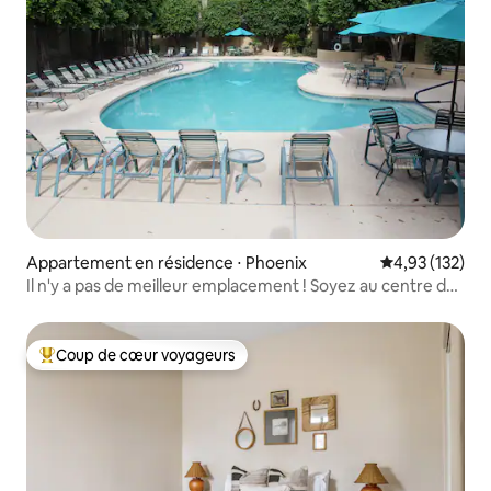
Appartement en résidence ⋅ Phoenix
Évaluation moy
4,93 (132)
Il n'y a pas de meilleur emplacement ! Soyez au centre de
tout
Coup de cœur voyageurs
Coups de cœur voyageurs les plus appréciés