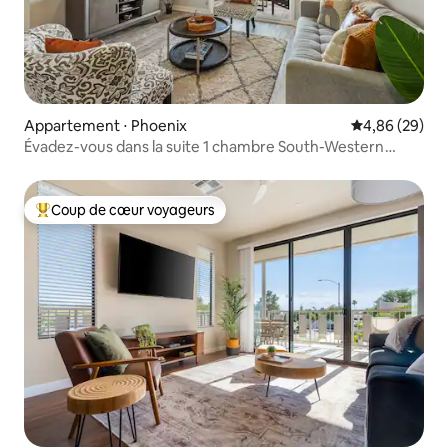
Appartement ⋅ Phoenix
Évaluation mo
4,86 (29)
Évadez-vous dans la suite 1 chambre South-Western
Retreat
Coup de cœur voyageurs
Coups de cœur voyageurs les plus appréciés