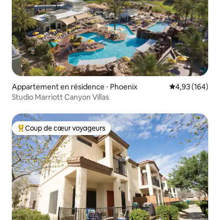
Appartement en résidence ⋅ Phoenix
Évaluation moy
4,93 (164)
Studio Marriott Canyon Villas
Coup de cœur voyageurs
Coups de cœur voyageurs les plus appréciés