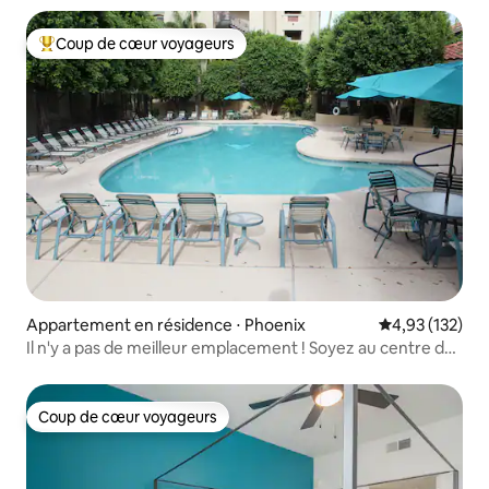
Coup de cœur voyageurs
Coups de cœur voyageurs les plus appréciés
Appartement en résidence ⋅ Phoenix
Évaluation moy
4,93 (132)
Il n'y a pas de meilleur emplacement ! Soyez au centre de
tout
Coup de cœur voyageurs
Coup de cœur voyageurs