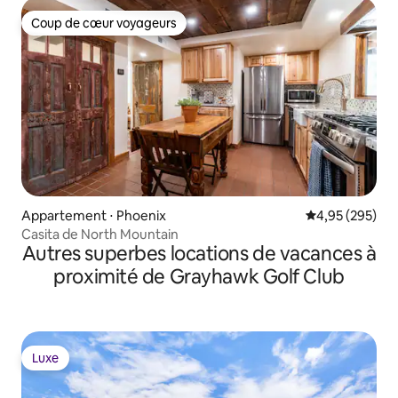
Coup de cœur voyageurs
Coup de cœur voyageurs
Appartement ⋅ Phoenix
Évaluation moy
4,95 (295)
Casita de North Mountain
Autres superbes locations de vacances à
proximité de Grayhawk Golf Club
Luxe
Luxe