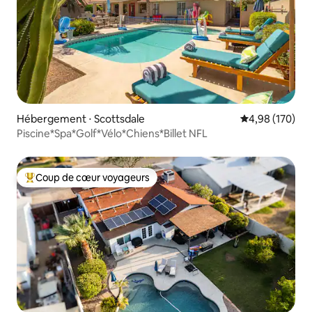
Hébergement ⋅ Scottsdale
Évaluation moy
4,98 (170)
Piscine*Spa*Golf*Vélo*Chiens*Billet NFL
Coup de cœur voyageurs
Coups de cœur voyageurs les plus appréciés