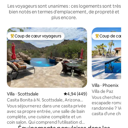
Les voyageurs sont unanimes : ces logements sont très
bien notés en termes d'emplacement, de propreté et
plus encore.
Coup de cœur voyageurs
Coup de cœur 
Coups de cœur voyageurs les plus appréciés
Coups de cœur vo
Villa ⋅ Phoenix
Villa de Paz
Villa ⋅ Scottsdale
Évaluation moyenne sur la base 
4,94 (449)
Vous cherchez un 
Casita Bonita à N. Scottsdale, Arizona
escapade romantiq
par Troon & Golf
Vous séjournerez dans une casita privée
randonnée ? Venez à la Villa de Paz, une
avec sa propre entrée, une salle de bain
casita d'une cha
complète, une cuisine complète et un
meublée, située su
coin salon. Qui comprend l'utilisation de
cœur du centre de Phoeni
la maison de la piscine. Conformément à