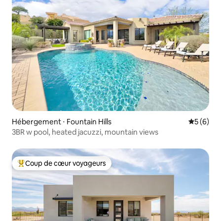
Hébergement ⋅ Fountain Hills
Évaluatio
5 (6)
3BR w pool, heated jacuzzi, mountain views
Coup de cœur voyageurs
Coups de cœur voyageurs les plus appréciés