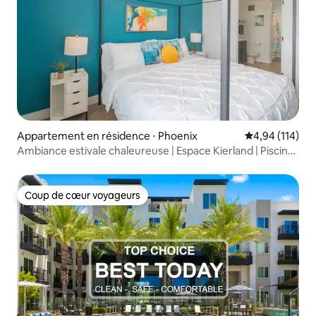
Appartement en résidence ⋅ Phoenix
Évaluation moy
4,94 (114)
Ambiance estivale chaleureuse | Espace Kierland | Piscine
et jacuzzi
Coup de cœur voyageurs
Coup de cœur voyageurs