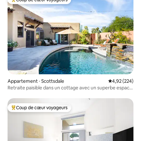
Coups de cœur voyageurs les plus appréciés
Appartement ⋅ Scottsdale
Évaluation moy
4,92 (224)
Retraite paisible dans un cottage avec un superbe espace
extérieur
Coup de cœur voyageurs
Coups de cœur voyageurs les plus appréciés