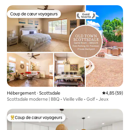
Jackson
Coup de cœur voyageurs
Coup de cœur voyageurs
Hébergement ⋅ Scottsdale
Évaluation mo
4,85 (59)
Scottsdale moderne | BBQ • Vieille ville • Golf • Jeux
Coup de cœur voyageurs
Coups de cœur voyageurs les plus appréciés