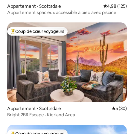
Appartement ⋅ Scottsdale
Évaluation moy
4,98 (125)
Appartement spacieux accessible à pied avec piscine
Coup de cœur voyageurs
Coups de cœur voyageurs les plus appréciés
Appartement ⋅ Scottsdale
Évaluation
5 (30)
Bright 2BR Escape · Kierland Area
Coup de cœur voyageurs