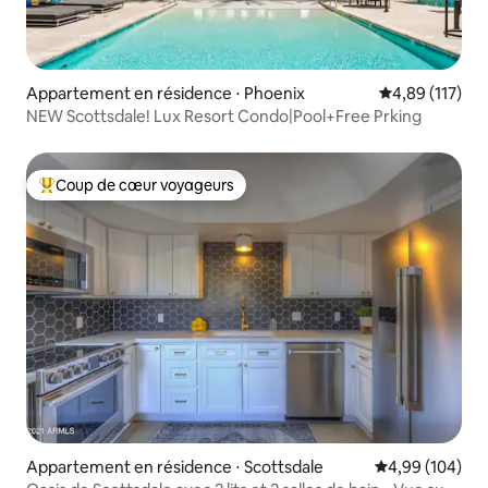
Appartement en résidence ⋅ Phoenix
Évaluation moy
4,89 (117)
NEW Scottsdale! Lux Resort Condo|Pool+Free Prking
Coup de cœur voyageurs
Coups de cœur voyageurs les plus appréciés
Appartement en résidence ⋅ Scottsdale
Évaluation moy
4,99 (104)