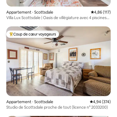
Appartement ⋅ Scottsdale
Évaluation moy
4,86 (117)
Villa Lux Scottsdale | Oasis de villégiature avec 4 piscines
et 2 spas
Coup de cœur voyageurs
Coups de cœur voyageurs les plus appréciés
Appartement ⋅ Scottsdale
Évaluation moy
4,94 (374)
Studio de Scottsdale proche de tout (licence n° 2033200)