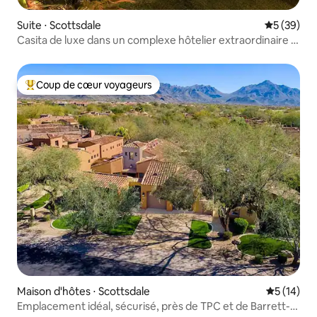
Suite ⋅ Scottsdale
Évaluation
5 (39)
Casita de luxe dans un complexe hôtelier extraordinaire à
la montagne
Coup de cœur voyageurs
Coups de cœur voyageurs les plus appréciés
Maison d'hôtes ⋅ Scottsdale
Évaluation
5 (14)
Emplacement idéal, sécurisé, près de TPC et de Barrett-