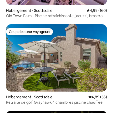
Hébergement ⋅ Scottsdale
Évaluation moy
4,99 (160)
Old Town Palm - Piscine rafraîchissante, jacuzzi, brasero
Coup de cœur voyageurs
Coup de cœur voyageurs
Hébergement ⋅ Scottsdale
Évaluation mo
4,89 (56)
Retraite de golf Grayhawk 4 chambres piscine chauffée