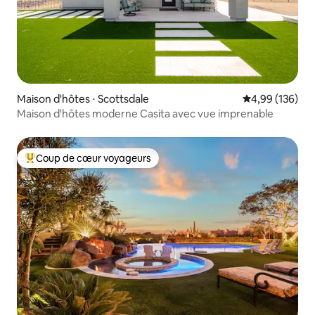
Maison d'hôtes ⋅ Scottsdale
Évaluation moy
4,99 (136)
Maison d'hôtes moderne Casita avec vue imprenable
Coup de cœur voyageurs
Coups de cœur voyageurs les plus appréciés