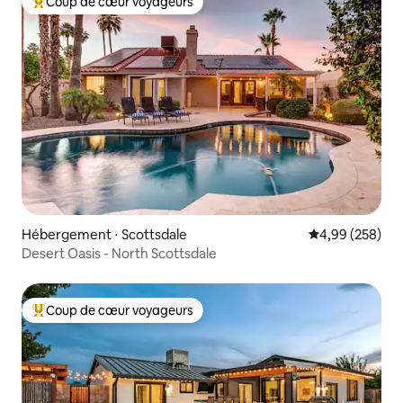
Coup de cœur voyageurs
Coups de cœur voyageurs les plus appréciés
Hébergement ⋅ Scottsdale
Évaluation moy
4,99 (258)
Desert Oasis - North Scottsdale
Coup de cœur voyageurs
Coups de cœur voyageurs les plus appréciés