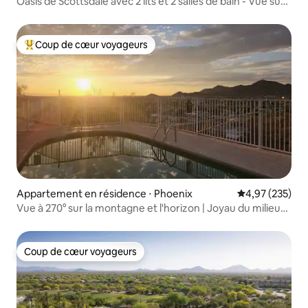
Oasis de Scottsdale avec 2 lits et 2 salles de bain - Vue sur
Camelback !
Coup de cœur voyageurs
Coups de cœur voyageurs les plus appréciés
Appartement en résidence ⋅ Phoenix
Évaluation moy
4,97 (235)
Vue à 270° sur la montagne et l'horizon | Joyau du milieu
du siècle
Coup de cœur voyageurs
Coup de cœur voyageurs