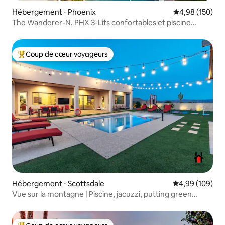
Hébergement ⋅ Phoenix
Évaluation moy
4,98 (150)
The Wanderer-N. PHX 3-Lits confortables et piscine
étincelante !
Coup de cœur voyageurs
Coups de cœur voyageurs les plus appréciés
Hébergement ⋅ Scottsdale
Évaluation moy
4,99 (109)
Vue sur la montagne | Piscine, jacuzzi, putting green
6 trous