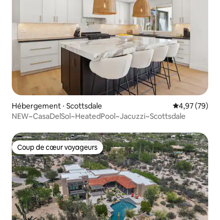
Hébergement ⋅ Scottsdale
Évaluation mo
4,97 (79)
NEW~CasaDelSol~HeatedPool~Jacuzzi~Scottsdale
Coup de cœur voyageurs
Coup de cœur voyageurs