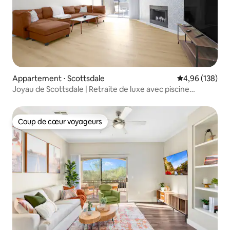
Appartement ⋅ Scottsdale
Évaluation moy
4,96 (138)
Joyau de Scottsdale | Retraite de luxe avec piscine
chauffée !
Coup de cœur voyageurs
Coup de cœur voyageurs