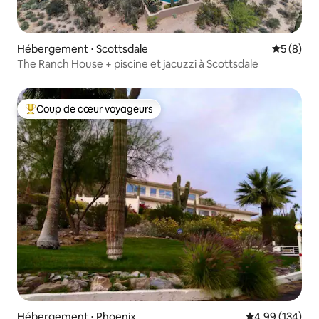
Hébergement ⋅ Scottsdale
Évaluatio
5 (8)
The Ranch House + piscine et jacuzzi à Scottsdale
Coup de cœur voyageurs
Coups de cœur voyageurs les plus appréciés
Hébergement ⋅ Phoenix
Évaluation moy
4,99 (134)