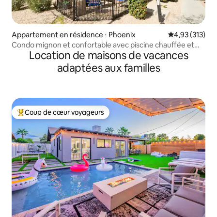
Appartement en résidence ⋅ Phoenix
Évaluation moy
4,93 (313)
Condo mignon et confortable avec piscine chauffée et
Location de maisons de vacances
bain à remous
adaptées aux familles
Coup de cœur voyageurs
Coups de cœur voyageurs les plus appréciés