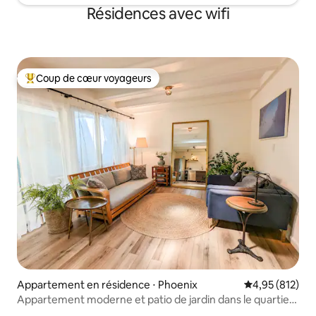
Résidences avec wifi
Coup de cœur voyageurs
Coups de cœur voyageurs les plus appréciés
Appartement en résidence ⋅ Phoenix
Évaluation moy
4,95 (812)
Appartement moderne et patio de jardin dans le quartier
chic de Phoenix