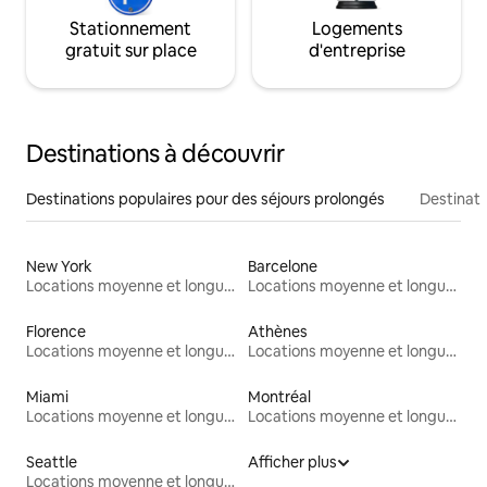
Stationnement
Logements
gratuit sur place
d'entreprise
Destinations à découvrir
Destinations populaires pour des séjours prolongés
Destinati
New York
Barcelone
Locations moyenne et longue durée
Locations moyenne et longue durée
Florence
Athènes
Locations moyenne et longue durée
Locations moyenne et longue durée
Miami
Montréal
Locations moyenne et longue durée
Locations moyenne et longue durée
Seattle
Afficher plus
Locations moyenne et longue durée