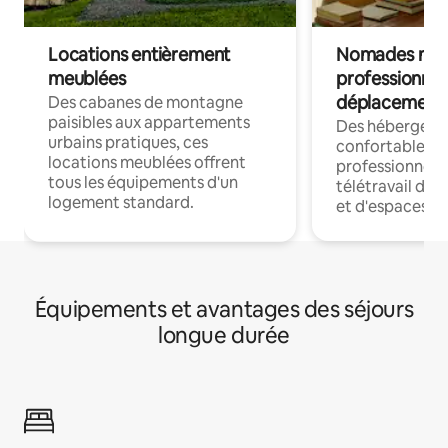
Locations entièrement
Nomades num
meublées
professionnel
déplacement
Des cabanes de montagne
paisibles aux appartements
Des hébergem
urbains pratiques, ces
confortables p
locations meublées offrent
professionnels
tous les équipements d'un
télétravail dis
logement standard.
et d'espaces de
Équipements et avantages des séjours
longue durée