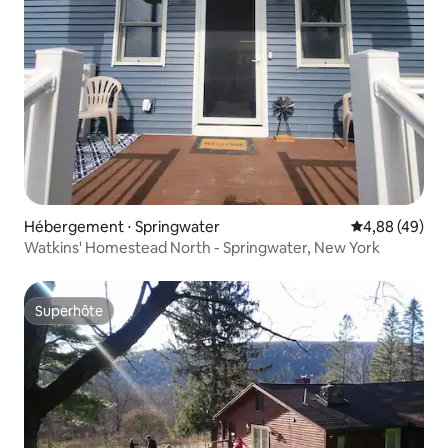
Hébergement ⋅ Springwater
Évaluation mo
4,88 (49)
Watkins' Homestead North - Springwater, New York
Superhôte
Superhôte