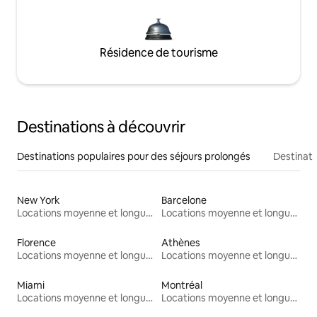
Résidence de tourisme
Destinations à découvrir
Destinations populaires pour des séjours prolongés
Destinati
New York
Barcelone
Locations moyenne et longue durée
Locations moyenne et longue durée
Florence
Athènes
Locations moyenne et longue durée
Locations moyenne et longue durée
Miami
Montréal
Locations moyenne et longue durée
Locations moyenne et longue durée