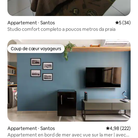
Appartement ⋅ Santos
Évaluation
5 (34)
Studio comfort completo a poucos metros da praia
Coup de cœur voyageurs
Coup de cœur voyageurs
Appartement ⋅ Santos
Évaluation moy
4,98 (222)
Appartement en bord de mer avec vue sur la mer | avec