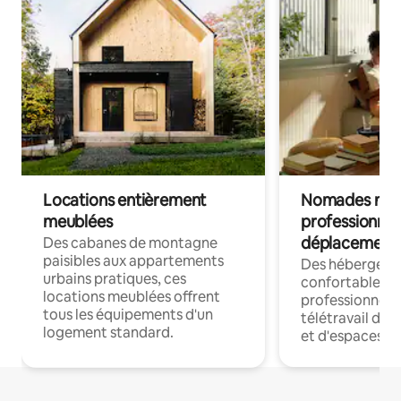
Locations entièrement
Nomades num
meublées
professionnel
déplacement
Des cabanes de montagne
paisibles aux appartements
Des hébergem
urbains pratiques, ces
confortables p
locations meublées offrent
professionnels
tous les équipements d'un
télétravail dis
logement standard.
et d'espaces de