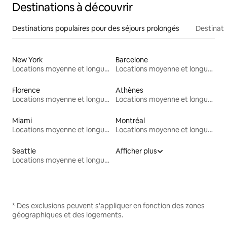
Destinations à découvrir
Destinations populaires pour des séjours prolongés
Destinati
New York
Barcelone
Locations moyenne et longue durée
Locations moyenne et longue durée
Florence
Athènes
Locations moyenne et longue durée
Locations moyenne et longue durée
Miami
Montréal
Locations moyenne et longue durée
Locations moyenne et longue durée
Seattle
Afficher plus
Locations moyenne et longue durée
* Des exclusions peuvent s'appliquer en fonction des zones
géographiques et des logements.