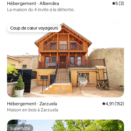
Hébergement ⋅ Albendea
Évaluatio
5 (3)
La maison du 4 invite à la détente.
Coup de cœur voyageurs
Coup de cœur voyageurs
Hébergement ⋅ Zarzuela
Évaluation moy
4,91 (152)
Maison en bois à Zarzuela
Superhôte
Superhôte