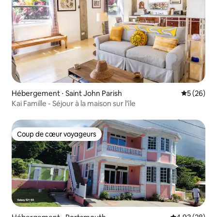
Hébergement ⋅ Saint John Parish
Évaluation
5 (26)
Kai Famille - Séjour à la maison sur l'île
Coup de cœur voyageurs
Coup de cœur voyageurs