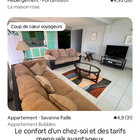
Hébergement ⋅ Portsmouth
Évaluation mo
4,93 (28)
La maison rose
Coup de cœur voyageurs
Coup de cœur voyageurs
Appartement ⋅ Savanne Paille
Évaluation m
4,9 (31)
Appartement Bubbles
Le confort d'un chez-soi et des tarifs
mensuels avantageux