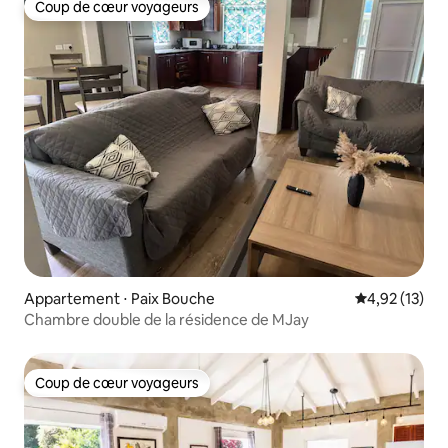
Coup de cœur voyageurs
Coup de cœur voyageurs
Appartement ⋅ Paix Bouche
Évaluation mo
4,92 (13)
Chambre double de la résidence de MJay
Coup de cœur voyageurs
Coup de cœur voyageurs