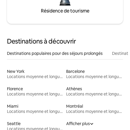
Résidence de tourisme
Destinations à découvrir
Destinations populaires pour des séjours prolongés
Destinati
New York
Barcelone
Locations moyenne et longue durée
Locations moyenne et longue durée
Florence
Athènes
Locations moyenne et longue durée
Locations moyenne et longue durée
Miami
Montréal
Locations moyenne et longue durée
Locations moyenne et longue durée
Seattle
Afficher plus
Locations moyenne et longue durée