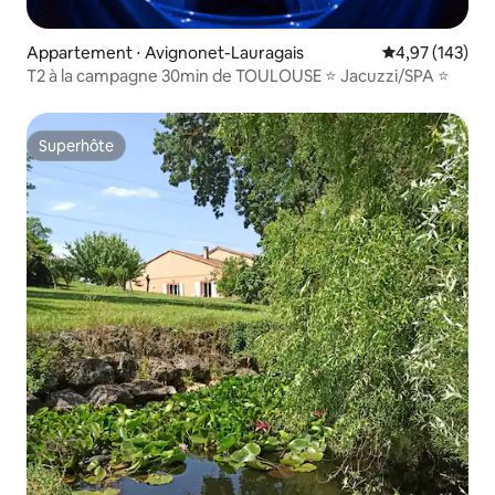
Appartement ⋅ Avignonet-Lauragais
Évaluation moy
4,97 (143)
T2 à la campagne 30min de TOULOUSE ⭐ Jacuzzi/SPA ⭐
Superhôte
Superhôte