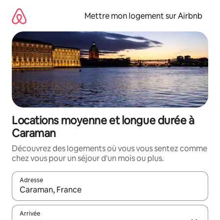
Aller
directement
Mettre mon logement sur Airbnb
au
contenu
Locations moyenne et longue durée à
Caraman
Découvrez des logements où vous vous sentez comme
chez vous pour un séjour d'un mois ou plus.
Adresse
Lorsque les résultats s'affichent, utilisez les flèches vers le hau
Arrivée