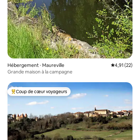
Hébergement ⋅ Maureville
Évaluation mo
4,91 (22)
Grande maison à la campagne
Coup de cœur voyageurs
Coups de cœur voyageurs les plus appréciés