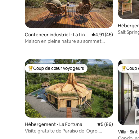
Héberge
Salt Sprin
Conteneur industriel ⋅ La Lind
Évaluation moyenne su
4,91 (45)
ora
Maison en pleine nature au sommet
d’une montagne · Barbecue et baignoire
Coup de cœur voyageurs
Coup 
Coups de cœur voyageurs les plus appréciés
Coups de
Hébergement ⋅ La Fortuna
Évaluation moyenne 
5 (86)
Visite gratuite de Paraíso del Ogro,
Villa ⋅ Si
paresseux et équitation
Condo Ind