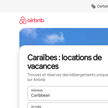
Aller
Certai
directement
au
contenu
Caraïbes : locations de
vacances
Trouvez et réservez des hébergements uniqu
sur Airbnb
Adresse
Lorsque les résultats s'affichent, utilisez les flèc
Arrivée