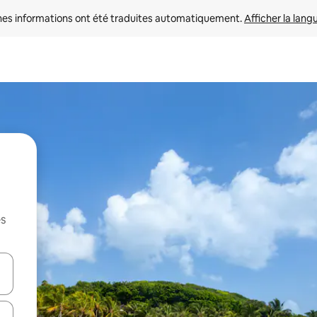
nes informations ont été traduites automatiquement. 
Afficher la lang
es
hes vers le haut et vers le bas pour les parcourir ou en appuyant et en fai