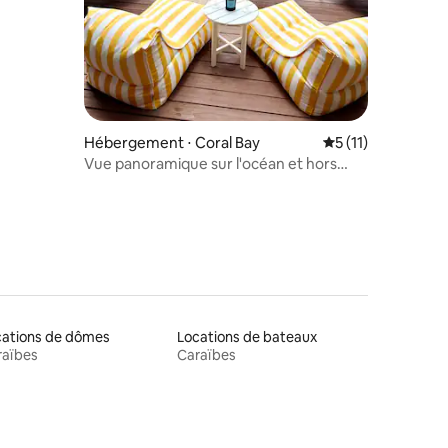
Hébergement ⋅ Coral Bay
Évaluation moyenn
5 (11)
Vue panoramique sur l'océan et hors
réseau
cations de dômes
Locations de bateaux
raïbes
Caraïbes