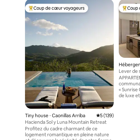
Coup de cœur voyageurs
Coup 
Coups de cœur voyageurs les plus appréciés
Coups de
Hébergem
Quarter
Lever de s
APPARTEM
communaut
« Sunrise 
de luxe et
de collin
Atlantique
lever du 
Tiny house ⋅ Caonillas Arriba
Évaluation moyenne 
5 (139)
propriét
Hacienda Sol y Luna Mountain Retreat
chambres 
Profitez du cadre charmant de ce
bains, d'u
logement romantique en pleine nature
entièreme