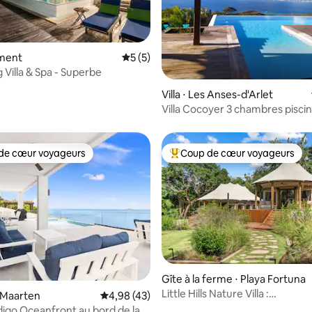
ment
Évaluation moyenne sur la base de 5 co
5 (5)
g Villa & Spa - Superbe
r la base de 45 commentaires : 4,91 sur 5
Villa ⋅ Les Anses-d'Arlet
Villa Cocoyer 3 chambres pisci
mer
de cœur voyageurs
Coup de cœur voyageurs
 cœur voyageurs les plus appréciés
Coups de cœur voyageurs les p
sur la base de 86 commentaires : 5 sur 5
Gîte à la ferme ⋅ Playa Fortuna
Little Hills Nature Villa :
nt Maarten
Évaluation moyenne sur la base de 43 comme
4,98 (43)
jacuzzi~sentiers~près de la pla
igo Oceanfront au bord de la