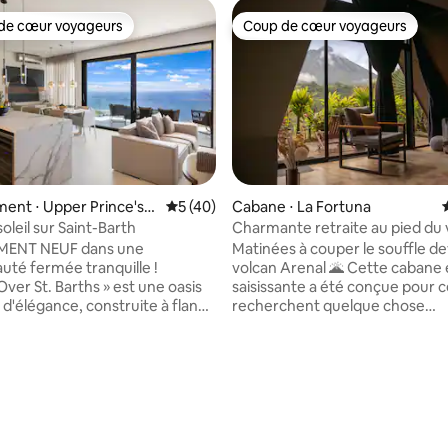
de cœur voyageurs
Coup de cœur voyageurs
 cœur voyageurs les plus appréciés
Coup de cœur voyageurs
ent ⋅ Upper Prince's
Évaluation moyenne sur la base de 40 co
5 (40)
Cabane ⋅ La Fortuna
oleil sur Saint-Barth
Charmante retraite au pied du 
avec jacuzzi et terrasse
ENT NEUF dans une
Matinées à couper le souffle de
é fermée tranquille !
volcan Arenal 🌋 Cette cabane en A
Over St. Barths » est une oasis
saisissante a été conçue pour c
 d'élégance, construite à flanc
recherchent quelque chose
e surplombant l'océan
d'inoubliable. Nichée directem
 et Saint-Barth. Profitez du
devant le majestueux volcan Are
soleil chaque matin dans cette
vue n'est pas seulement pittore
sur la base de 139 commentaires : 5 sur 5
é moderne composée de 2
est cinématographique. Constr
principales avec 2 salles de
les lignes audacieuses de l'arch
n salon avec cuisine
moderne au design noir, la caba
nt équipée, d'une terrasse
style élégant et chaleur douillet