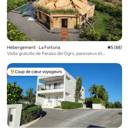
Hébergement ⋅ La Fortuna
Évaluation
5 (88)
Visite gratuite de Paraíso del Ogro, paresseux et
équitation
Coup de cœur voyageurs
Coups de cœur voyageurs les plus appréciés