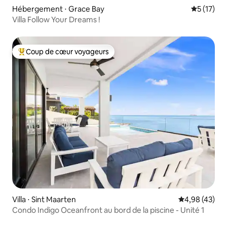
Hébergement ⋅ Grace Bay
Évaluation
5 (17)
Villa Follow Your Dreams !
Coup de cœur voyageurs
Coups de cœur voyageurs les plus appréciés
Villa ⋅ Sint Maarten
Évaluation mo
4,98 (43)
Condo Indigo Oceanfront au bord de la piscine - Unité 1