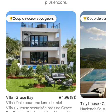
plus encore.
Coup de cœur voyageurs
Coup de cœur 
Coups de cœur voyageurs les plus appréciés
Coups de cœur vo
Villa ⋅ Grace Bay
Évaluation moyenne sur la base
4,96 (81)
Villa idéale pour une lune de miel
Tiny house ⋅ Caonil
Villa luxueuse sécurisée près de Grace
Hacienda Sol y Lu