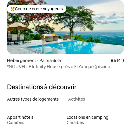
Coup de cœur voyageurs
Coups de cœur voyageurs les plus appréciés
Hébergement ⋅ Palma Sola
Évaluation
5 (41)
*NOUVELLE Infinity House près d'El Yunque (piscine
privée)
Destinations à découvrir
Autres types de logements
Activités
Appart'hôtels
Locations en camping
Caraïbes
Caraïbes