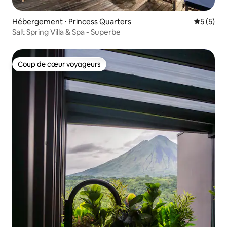
Hébergement ⋅ Princess Quarters
Évaluatio
5 (5)
Salt Spring Villa & Spa - Superbe
Coup de cœur voyageurs
Coup de cœur voyageurs