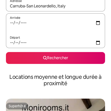
Adresse
Lorsque les résultats s'affichent, utilisez les flèches vers le hau
Arrivée
Départ
Rechercher
Locations moyenne et longue durée à
proximité
Superhôte
Superhôte