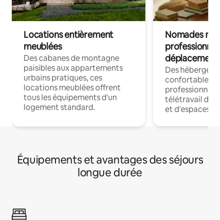
Locations entièrement
Nomades num
meublées
professionnel
déplacement
Des cabanes de montagne
paisibles aux appartements
Des hébergem
urbains pratiques, ces
confortables p
locations meublées offrent
professionnels
tous les équipements d'un
télétravail dis
logement standard.
et d'espaces de
Équipements et avantages des séjours
longue durée