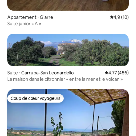
Appartement ⋅ Giarre
Évaluation m
4,9 (10)
Suite junior « A »
Suite ⋅ Carruba-San Leonardello
Évaluation moy
4,77 (486)
La maison dans le citronnier « entre la mer et le volcan »
Coup de cœur voyageurs
Coup de cœur voyageurs