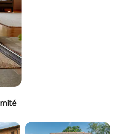
imité
lus appréciés