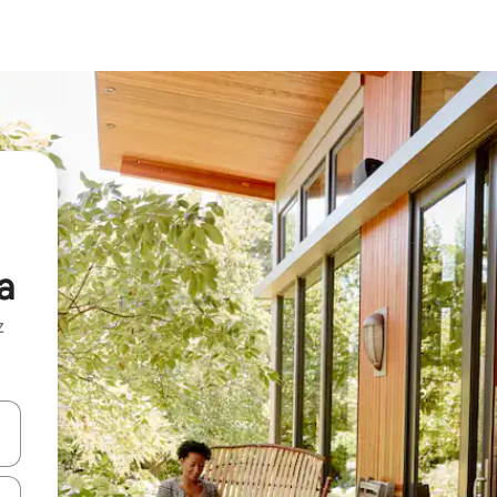
a
z
hes vers le haut et vers le bas pour les parcourir ou en appuyant et en fai