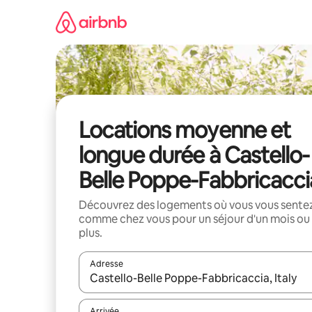
Aller
directement
au
contenu
Locations moyenne et
longue durée à Castello-
Belle Poppe-Fabbricacci
Découvrez des logements où vous vous sente
comme chez vous pour un séjour d'un mois ou
plus.
Adresse
Lorsque les résultats s'affichent, utilisez les flèc
Arrivée