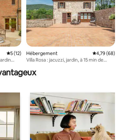
Évaluation moyenne sur la base de 12 commentaires : 5 sur 5
5 (12)
Hébergement
Évaluation moyenne su
4,79 (68)
ntaires : 4,92 sur 5
jardin
Villa Rosa : jacuzzi, jardin, à 15 min de
Sienne
avantageux