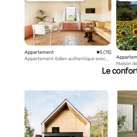
Appartement
Évaluation moyenne
5 (75)
Apparte
Appartement italien authentique avec
Maison de
terrasse privée
Le confor