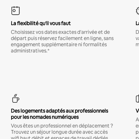
La flexibilité qu'il vous faut
L
Choisissez vos dates exactes d'arrivée et de
D
départ puis réservez facilement en ligne, sans
v
engagement supplémentaire ni formalités
m
administratives.*
Des logements adaptés aux professionnels
V
pour les nomades numériques
A
Vous êtes un professionnel en déplacement ?
e
Trouvez un séjour longue durée avec accès
p
wifi haut débit et espaces de travail dédiés.
p