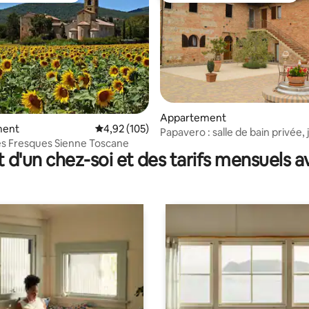
 sur la base de 75 commentaires : 5 sur 5
Appartement
ment
Évaluation moyenne sur la base de 105 comme
4,92 (105)
Papavero : salle de bain privée, 
s Fresques Sienne Toscane
privé et piscine
t d'un chez-soi et des tarifs mensuels 