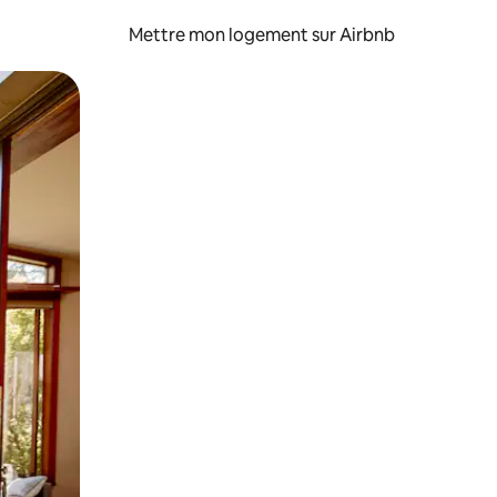
Mettre mon logement sur Airbnb
sant glisser.