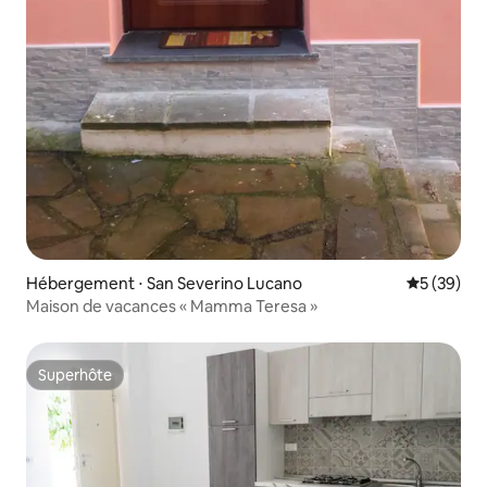
Hébergement ⋅ San Severino Lucano
Évaluation
5 (39)
Maison de vacances « Mamma Teresa »
Superhôte
Superhôte