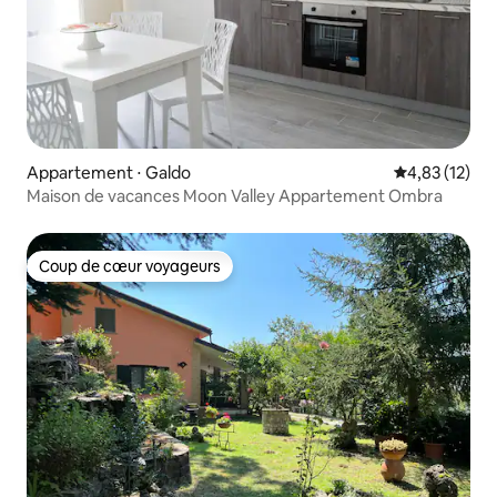
Appartement ⋅ Galdo
Évaluation mo
4,83 (12)
Maison de vacances Moon Valley Appartement Ombra
Coup de cœur voyageurs
Coup de cœur voyageurs