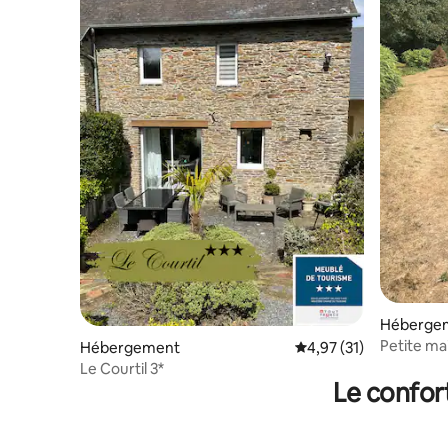
Héberge
Petite ma
Hébergement
Évaluation moyenne su
4,97 (31)
propriété
Le Courtil 3*
Le confor