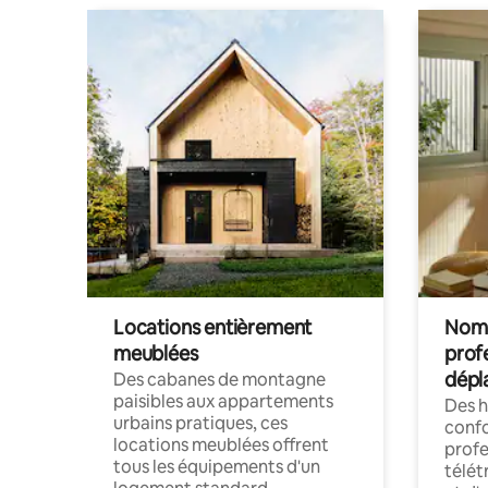
Locations entièrement
Noma
meublées
prof
dépl
Des cabanes de montagne
paisibles aux appartements
Des 
urbains pratiques, ces
confo
locations meublées offrent
profe
tous les équipements d'un
télét