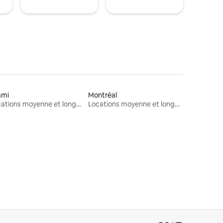
ami
Montréal
Locations moyenne et longue durée
Locations moyenne et longue durée