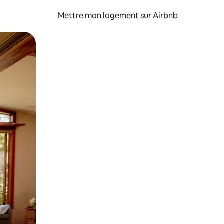
Mettre mon logement sur Airbnb
sant glisser.