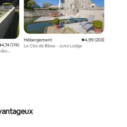
Hébergement
Évaluation moyenne sur
4,99 (203)
valuation moyenne sur la base de 174 commentaires : 4,74 sur 5
4,74 (174)
Le Clos de Blisse - Juno Lodge
 des
ntaires : 4,98 sur 5
avantageux