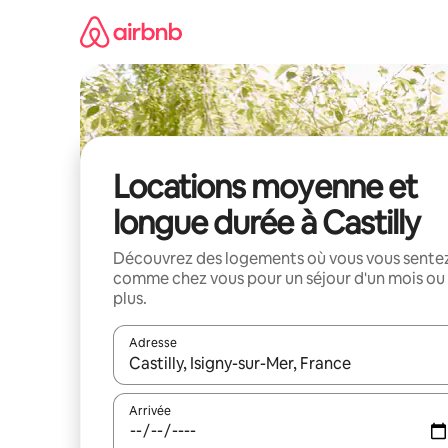
Aller
directement
au
contenu
Locations moyenne et
longue durée à Castilly
Découvrez des logements où vous vous sente
comme chez vous pour un séjour d'un mois ou
plus.
Adresse
Lorsque les résultats s'affichent, utilisez les flèc
Arrivée