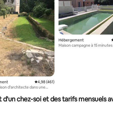
Hébergement
É
Maison campagne à 15 minutes
plages et piscine
ment
Évaluation moyenne sur la base de 461 comme
4,98 (461)
ison d’architecte dans une
r la base de 31 commentaires : 4,97 sur 5
t d'un chez-soi et des tarifs mensuels 