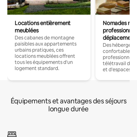
Locations entièrement
Nomades num
meublées
professionnel
déplacement
Des cabanes de montagne
paisibles aux appartements
Des hébergem
urbains pratiques, ces
confortables p
locations meublées offrent
professionnels
tous les équipements d'un
télétravail dis
logement standard.
et d'espaces de
Équipements et avantages des séjours
longue durée