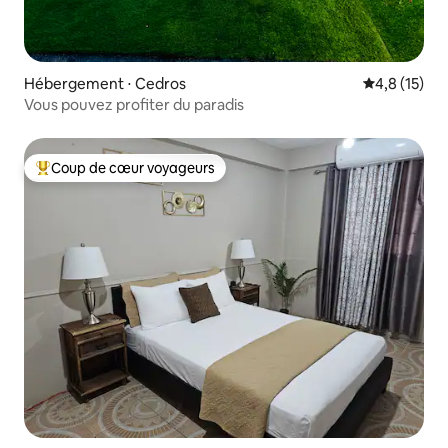
Hébergement ⋅ Cedros
Évaluation m
4,8 (15)
Vous pouvez profiter du paradis
Coup de cœur voyageurs
Coups de cœur voyageurs les plus appréciés