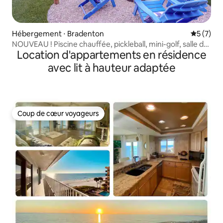
Hébergement ⋅ Bradenton
Évaluatio
5 (7)
NOUVEAU ! Piscine chauffée, pickleball, mini-golf, salle de
Location d'appartements en résidence
jeux
avec lit à hauteur adaptée
Coup de cœur voyageurs
Coup de cœur voyageurs