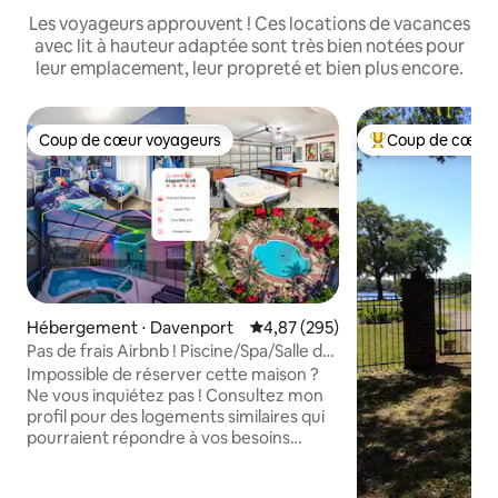
Les voyageurs approuvent ! Ces locations de vacances
avec lit à hauteur adaptée sont très bien notées pour
leur emplacement, leur propreté et bien plus encore.
Coup de cœur voyageurs
Coup de cœur 
Coup de cœur voyageurs
Coups de cœur vo
Hébergement ⋅ Davenport
Évaluation moyenne sur la base 
4,87 (295)
Pas de frais Airbnb ! Piscine/Spa/Salle de
jeux/Clubhouse 28361
Impossible de réserver cette maison ?
Ne vous inquiétez pas ! Consultez mon
profil pour des logements similaires qui
pourraient répondre à vos besoins
NOUS AVONS UNE ASSISTANCE
UTILISATEURS 24H/24 ! Disney est à