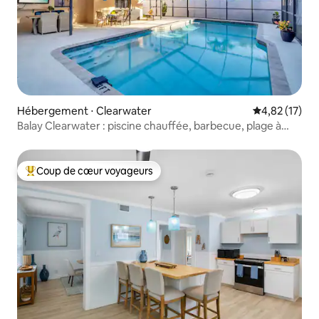
Hébergement ⋅ Clearwater
Évaluation mo
4,82 (17)
Balay Clearwater : piscine chauffée, barbecue, plage à
15 min
Coup de cœur voyageurs
Coups de cœur voyageurs les plus appréciés