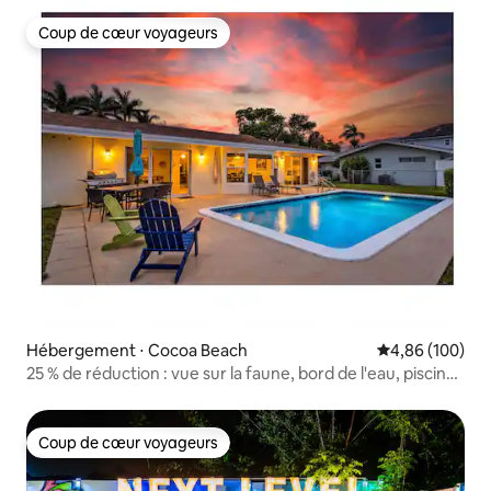
Coup de cœur voyageurs
Coup de cœur voyageurs
Hébergement ⋅ Cocoa Beach
Évaluation moy
4,86 (100)
25 % de réduction : vue sur la faune, bord de l'eau, piscine
privée, sur le canal
Coup de cœur voyageurs
Coup de cœur voyageurs