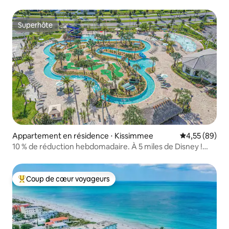
Superhôte
Superhôte
Appartement en résidence ⋅ Kissimmee
Évaluation mo
4,55 (89)
10 % de réduction hebdomadaire. À 5 miles de Disney !
Parc aquatique gratuit !
Coup de cœur voyageurs
Coups de cœur voyageurs les plus appréciés