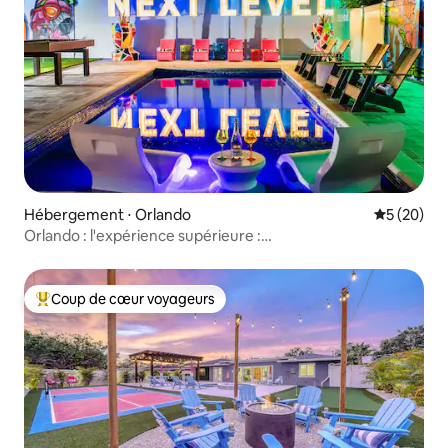
Hébergement ⋅ Orlando
Évaluation
5 (20)
Orlando : l'expérience supérieure :
espace • surf • springs • piscine + jeux
Coup de cœur voyageurs
Coups de cœur voyageurs les plus appréciés