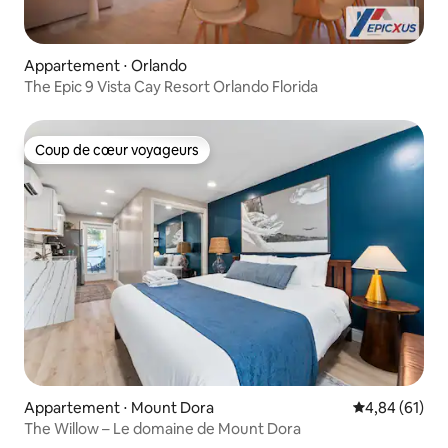
Appartement ⋅ Orlando
The Epic 9 Vista Cay Resort Orlando Florida
Coup de cœur voyageurs
Coup de cœur voyageurs
Appartement ⋅ Mount Dora
Évaluation mo
4,84 (61)
The Willow – Le domaine de Mount Dora