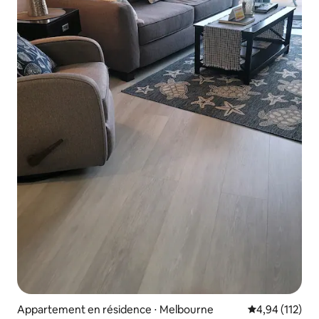
Appartement en résidence ⋅ Melbourne
Évaluation moy
4,94 (112)