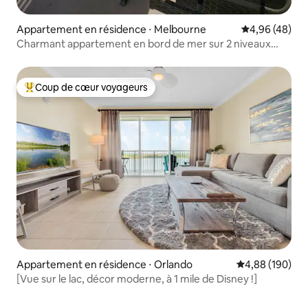
Appartement en résidence ⋅ Melbourne
Évaluation mo
4,96 (48)
Charmant appartement en bord de mer sur 2 niveaux
avec escalier en colimaçon
Coup de cœur voyageurs
Coups de cœur voyageurs les plus appréciés
Appartement en résidence ⋅ Orlando
Évaluation moy
4,88 (190)
[Vue sur le lac, décor moderne, à 1 mile de Disney !]