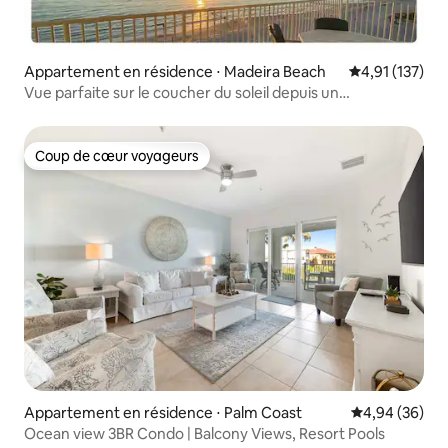
Appartement en résidence ⋅ Madeira Beach
Évaluation moy
4,91 (137)
Vue parfaite sur le coucher du soleil depuis un
appartement privé en bord de mer
Coup de cœur voyageurs
Coup de cœur voyageurs
Appartement en résidence ⋅ Palm Coast
Évaluation mo
4,94 (36)
Ocean view 3BR Condo | Balcony Views, Resort Pools