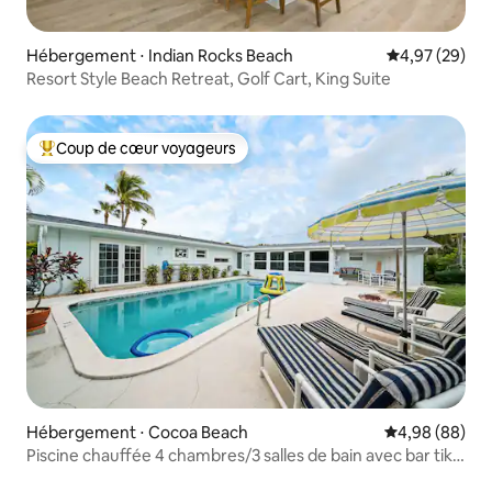
Hébergement ⋅ Indian Rocks Beach
Évaluation mo
4,97 (29)
Resort Style Beach Retreat, Golf Cart, King Suite
Coup de cœur voyageurs
Coups de cœur voyageurs les plus appréciés
Hébergement ⋅ Cocoa Beach
Évaluation mo
4,98 (88)
Piscine chauffée 4 chambres/3 salles de bain avec bar tiki,
à quelques pas de la plage !