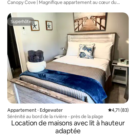
Canopy Cove | Magnifique appartement au cœur du
centre-ville
Superhôte
Superhôte
Appartement ⋅ Edgewater
Évaluation mo
4,71 (83)
Sérénité au bord de la rivière - près de la plage
Location de maisons avec lit à hauteur
adaptée