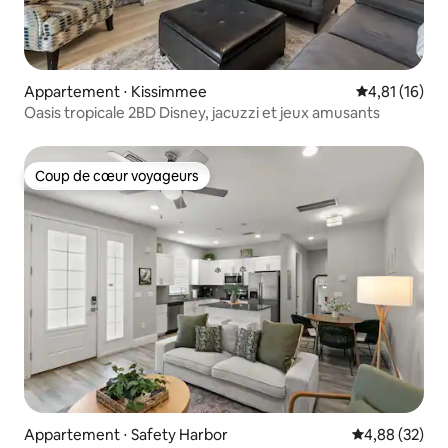
Appartement ⋅ Kissimmee
Évaluation mo
4,81 (16)
Oasis tropicale 2BD Disney, jacuzzi et jeux amusants
Coup de cœur voyageurs
Coup de cœur voyageurs
Appartement ⋅ Safety Harbor
Évaluation mo
4,88 (32)