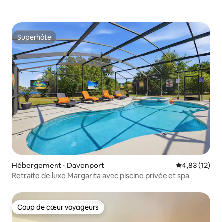
Superhôte
Superhôte
Hébergement ⋅ Davenport
Évaluation mo
4,83 (12)
Retraite de luxe Margarita avec piscine privée et spa
Coup de cœur voyageurs
Coup de cœur voyageurs