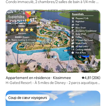
Condo immaculé, 2 chambres/2 salles de bain à 1/4 mile de
la plage.
Superhôte
Superhôte
Appartement en résidence ⋅ Kissimmee
Évaluation moy
4,81 (206)
H-Gated Resort - À 5 miles de Disney - 2 parcs aquatiques
GRATUITS
Coup de cœur voyageurs
Coup de cœur voyageurs