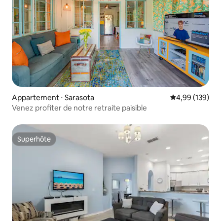
Appartement ⋅ Sarasota
Évaluation moy
4,99 (139)
Venez profiter de notre retraite paisible
Superhôte
Superhôte