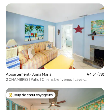
Appartement ⋅ Anna Maria
Évaluation mo
4,54 (78)
2 CHAMBRES | Patio | Chiens bienvenus | Lave-
linge/sèche-linge
Coup de cœur voyageurs
Coups de cœur voyageurs les plus appréciés