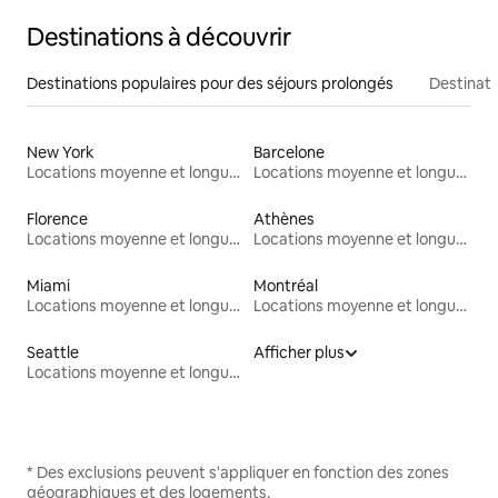
Destinations à découvrir
Destinations populaires pour des séjours prolongés
Destinati
New York
Barcelone
Locations moyenne et longue durée
Locations moyenne et longue durée
Florence
Athènes
Locations moyenne et longue durée
Locations moyenne et longue durée
Miami
Montréal
Locations moyenne et longue durée
Locations moyenne et longue durée
Seattle
Afficher plus
Locations moyenne et longue durée
* Des exclusions peuvent s'appliquer en fonction des zones
géographiques et des logements.