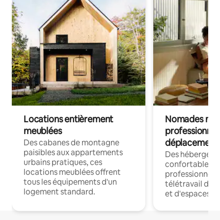
Locations entièrement
Nomades num
meublées
professionnel
déplacement
Des cabanes de montagne
paisibles aux appartements
Des hébergem
urbains pratiques, ces
confortables p
locations meublées offrent
professionnels
tous les équipements d'un
télétravail dis
logement standard.
et d'espaces de