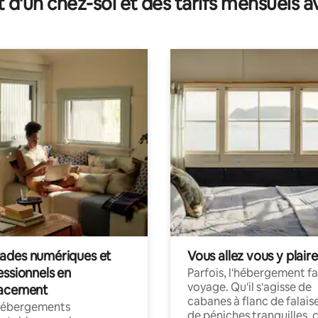
t d'un chez-soi et des tarifs mensuels 
des numériques et
Vous allez vous y plaire
essionnels en
Parfois, l'hébergement fai
voyage. Qu'il s'agisse de
acement
cabanes à flanc de falais
hébergements
de péniches tranquilles, 