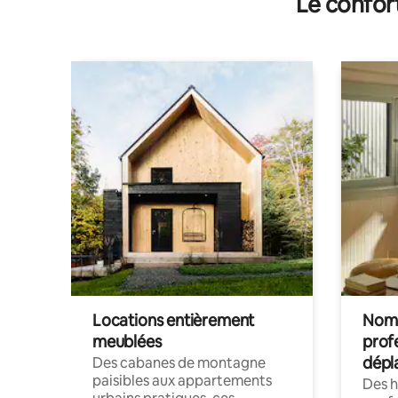
Le confor
parkings
Locations entièrement
Noma
meublées
prof
dépl
Des cabanes de montagne
paisibles aux appartements
Des 