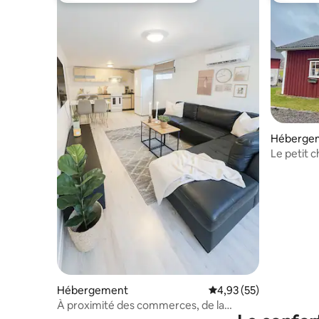
Héberge
Le petit 
Hébergement
Évaluation moyenne su
4,93 (55)
À proximité des commerces, de la
montagne et de la nature, nombreux