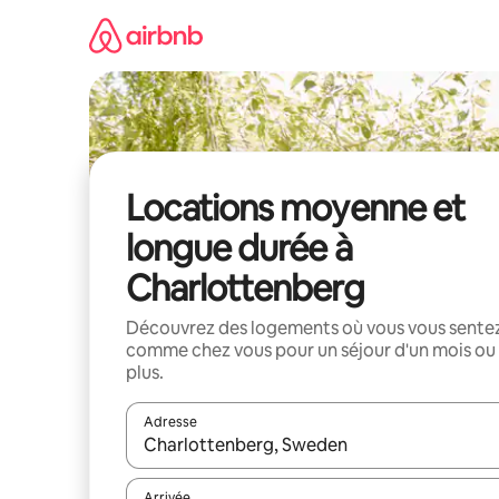
Aller
directement
au
contenu
Locations moyenne et
longue durée à
Charlottenberg
Découvrez des logements où vous vous sente
comme chez vous pour un séjour d'un mois ou
plus.
Adresse
Lorsque les résultats s'affichent, utilisez les flèc
Arrivée