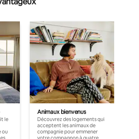
avantageux
Animaux bienvenus
t le
Découvrez des logements qui
acceptent les animaux de
e ou
compagnie pour emmener
ces
votre compagnon à quatre