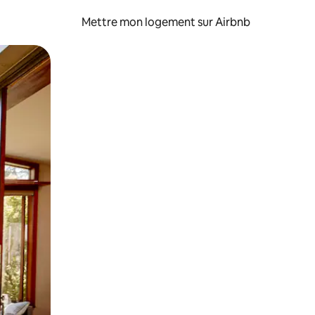
Mettre mon logement sur Airbnb
sant glisser.