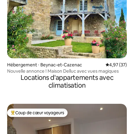
Hébergement ⋅ Beynac-et-Cazenac
Évaluation mo
4,97 (37)
Nouvelle annonce ! Maison Delluc avec vues magiques
Locations d'appartements avec
climatisation
Coup de cœur voyageurs
Coups de cœur voyageurs les plus appréciés