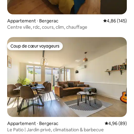
Appartement ⋅ Bergerac
Évaluation moy
4,86 (145)
Centre ville, rdc, cours, clim, chauffage
Coup de cœur voyageurs
Coup de cœur voyageurs
Appartement ⋅ Bergerac
Évaluation mo
4,96 (89)
Le Patio | Jardin privé, climatisation & barbecue