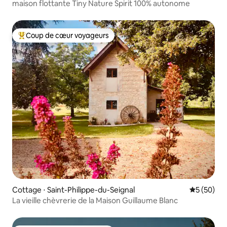
maison flottante Tiny Nature Spirit 100% autonome
Coup de cœur voyageurs
Coups de cœur voyageurs les plus appréciés
Cottage ⋅ Saint-Philippe-du-Seignal
Évaluation
5 (50)
La vieille chèvrerie de la Maison Guillaume Blanc