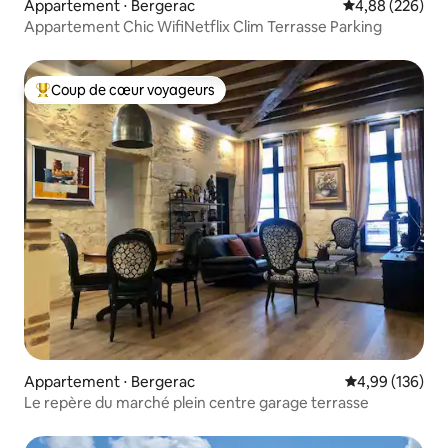
Appartement ⋅ Bergerac
Évaluation moy
4,88 (226)
Appartement Chic WifiNetflix Clim Terrasse Parking
Coup de cœur voyageurs
Coups de cœur voyageurs les plus appréciés
Appartement ⋅ Bergerac
Évaluation moy
4,99 (136)
Le repère du marché plein centre garage terrasse