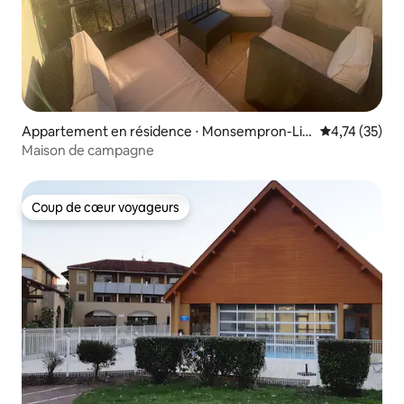
Appartement en résidence ⋅ Monsempron-Lib
Évaluation mo
4,74 (35)
os
Maison de campagne
Coup de cœur voyageurs
Coup de cœur voyageurs