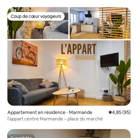
Coup de cœur voyageurs
Coup de cœur voyageurs
Appartement en résidence ⋅ Marmande
Évaluation mo
4,85 (95)
l'appart centre Marmande – place du marché