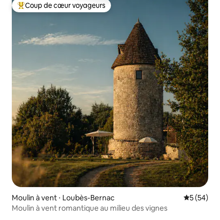
Coup de cœur voyageurs
Coups de cœur voyageurs les plus appréciés
Moulin à vent ⋅ Loubès-Bernac
Évaluation
5 (54)
Moulin à vent romantique au milieu des vignes