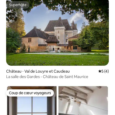
Superhôte
Superhôte
Château ⋅ Val de Louyre et Caudeau
Évaluatio
5 (4)
La salle des Gardes - Château de Saint Maurice
Coup de cœur voyageurs
Coup de cœur voyageurs