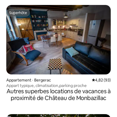
Superhôte
Superhôte
Appartement ⋅ Bergerac
Évaluation mo
4,82 (93)
Appart typique, climatisation,parking proche
Autres superbes locations de vacances à
proximité de Château de Monbazillac