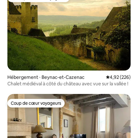
Coups de cœur voyageurs les plus appréciés
Hébergement ⋅ Beynac-et-Cazenac
Évaluation moy
4,92 (226)
Chalet médiéval à côté du château avec vue sur la vallée !
Coup de cœur voyageurs
Coup de cœur voyageurs