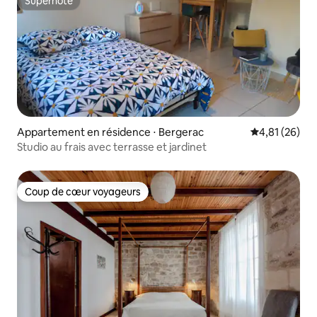
Superhôte
Superhôte
Appartement en résidence ⋅ Bergerac
Évaluation mo
4,81 (26)
Studio au frais avec terrasse et jardinet
Coup de cœur voyageurs
Coup de cœur voyageurs