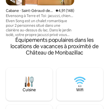
chaque gîte (non 
enfants) Idéal po
Cabane ⋅ Saint-Géraud-de-
Évaluation moyenne sur la base 
4,91 (148)
couple Vue agréabl
Corps
Elvensong à Terre et Toi : jacuzzi, chiens
calme. De nombreuses activités
acceptés
Elven Song est un chalet romantique
possibles : canoë,
pour 2 personnes situé dans une
sur la Dordogne, châteaux, villages,
clairière au-dessus du lac. Dans le jardin
grottes, musées, 
isolé, votre propre jacuzzi privé vous
brocantes...etc
Équipements populaires dans les
attend et un chemin bordé de mousse
vous mène au bord de l'eau, à 30 mètres
locations de vacances à proximité de
de là. La structure est faite de troncs
Château de Monbazillac
d'arbres, les murs et les bancs sont
sculptés à la main dans la terre et finis
avec des peintures à l'argile. Le puits de
lumière et les hautes fenêtres
confèrent à l'intérieur une atmosphère
lumineuse et aérée et offrent une vue
sur le ciel et les 40 hectares de bois sans
avoir à quitter le lit king-size.
Cuisine
Wifi