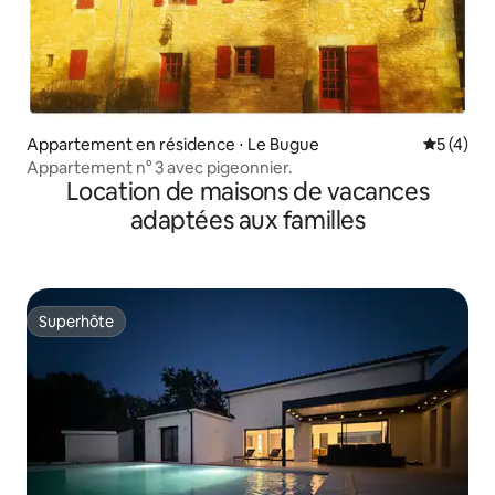
Appartement en résidence ⋅ Le Bugue
Évaluatio
5 (4)
Appartement n° 3 avec pigeonnier.
Location de maisons de vacances
adaptées aux familles
Superhôte
Superhôte