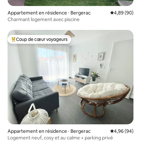
Appartement en résidence ⋅ Bergerac
Évaluation mo
4,89 (90)
Charmant logement avec piscine
Coup de cœur voyageurs
Coups de cœur voyageurs les plus appréciés
Appartement en résidence ⋅ Bergerac
Évaluation mo
4,96 (94)
Logement neuf, cosy et au calme + parking privé