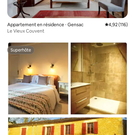
Appartement en résidence ⋅ Gensac
Évaluation moy
4,92 (116)
Le Vieux Couvent
Superhôte
Superhôte