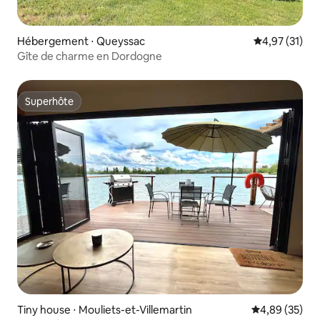
Hébergement ⋅ Queyssac
Évaluation mo
4,97 (31)
Gîte de charme en Dordogne
Superhôte
Superhôte
Tiny house ⋅ Mouliets-et-Villemartin
Évaluation mo
4,89 (35)