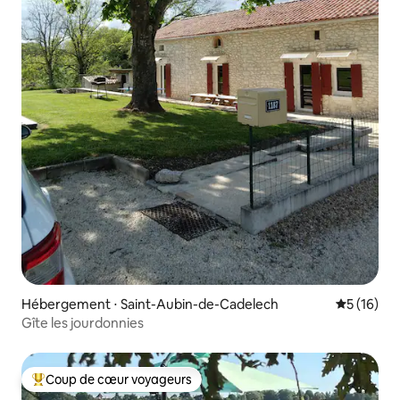
Hébergement ⋅ Saint-Aubin-de-Cadelech
Évaluation
5 (16)
Gîte les jourdonnies
Coup de cœur voyageurs
Coups de cœur voyageurs les plus appréciés