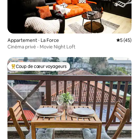
Appartement ⋅ La Force
Évaluation
5 (45)
Cinéma privé - Movie Night Loft
Coup de cœur voyageurs
Coups de cœur voyageurs les plus appréciés