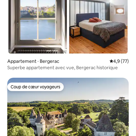
Appartement ⋅ Bergerac
Évaluation m
4,9 (77)
Superbe appartement avec vue, Bergerac historique
Coup de cœur voyageurs
Coup de cœur voyageurs