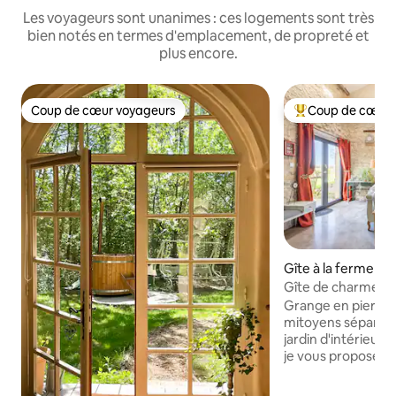
Les voyageurs sont unanimes : ces logements sont très
bien notés en termes d'emplacement, de propreté et
plus encore.
Coup de cœur voyageurs
Coup de cœur 
Coup de cœur voyageurs
Coups de cœur vo
Gîte à la ferme ⋅ N
lotte
Gîte de charme en
privé
Grange en pierres
mitoyens séparés 
jardin d'intérieur.
je vous propose, i
dans la campagne à la f
terrasse couverte 