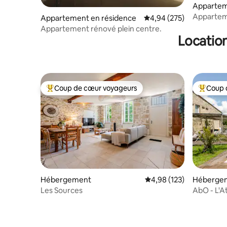
Appartem
Appartem
Appartement en résidence
Évaluation moyenne sur 
4,94 (275)
avec terr
Appartement rénové plein centre.
Location
Coup de cœur voyageurs
Coup 
Coups de cœur voyageurs les plus appréciés
Coups de
Hébergement
Évaluation moyenne sur
4,98 (123)
Héberge
Les Sources
AbO - L'At