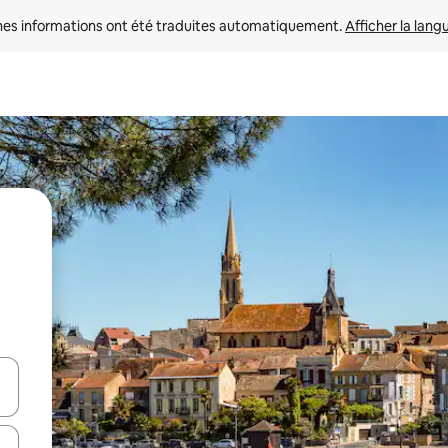
nes informations ont été traduites automatiquement. 
Afficher la lang
hes vers le haut et vers le bas pour les parcourir ou en appuyant et en fai