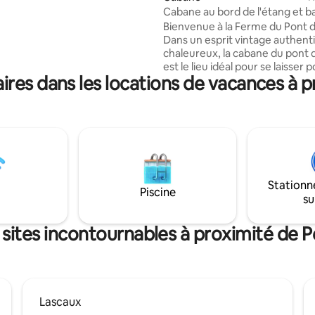
e cabane et découvrir toutes
Cabane au bord de l'étang et b
s de la vallée du Lot et du Célé
nordique
Bienvenue à la Ferme du Pont
Dans un esprit vintage authent
chaleureux, la cabane du pont
est le lieu idéal pour se laisser 
res dans les locations de vacances à p
une expérience dépaysante. Construite
de façon écologique avec son 
en bois brulé, son style atypiq
laissera pas insensible. Vous profiterez
de sa grande terrasse et sa vue
imprenable sur l'étang aux beau
ainsi que de son intérieur avec 
atmosphère douce et cosy, et 
Stationn
à bois pour vos longues soirées
Piscine
su
 sites incontournables à proximité de P
Lascaux