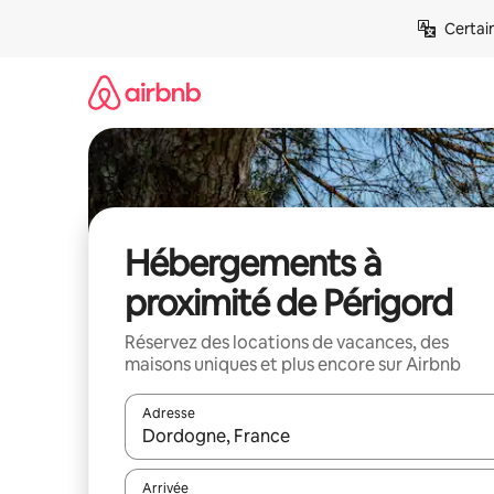
Aller
Certai
directement
au
contenu
Hébergements à
proximité de Périgord
Réservez des locations de vacances, des
maisons uniques et plus encore sur Airbnb
Adresse
Lorsque les résultats s'affichent, utilisez les flèc
Arrivée