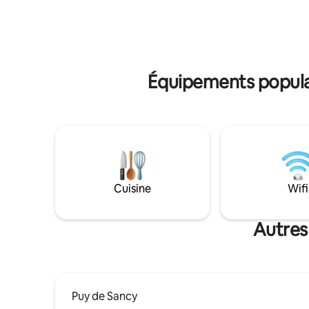
dans notr
châtaignes dans la cheminée en
les beauté
automne ou détendez-vous à côté de
l'arbre de Noël avec une famille en hiver.
Saint-Robert, l'un des « Plus Beaux
Villages de France », n'est qu'à quelques
minutes ou à 20 minutes à pied.
Équipements populai
Cuisine
Wifi
Autres
Puy de Sancy