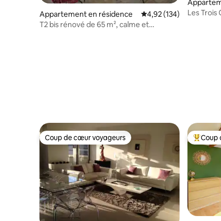
Appartem
Les Trois 
Appartement en résidence
Évaluation moyenne sur
4,92 (134)
paradis.
T2 bis rénové de 65 m², calme et
lumineux.
Coup de cœur voyageurs
Coup 
Coup de cœur voyageurs
Coups de