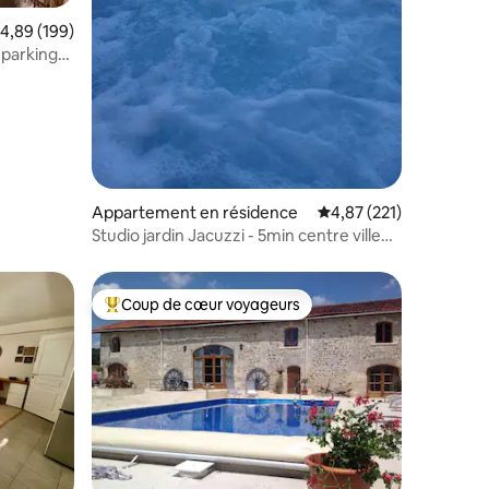
taires : 4,94 sur 5
valuation moyenne sur la base de 199 commentaires : 4,89 sur 5
4,89 (199)
 parking
Appartement en résidence
Évaluation moyenne sur
4,87 (221)
Studio jardin Jacuzzi - 5min centre ville
Brive
Coup de cœur voyageurs
lus appréciés
Coups de cœur voyageurs les plus appréciés