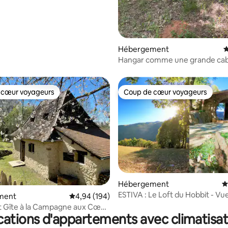
Hébergement
É
Hangar comme une grande ca
 cœur voyageurs
Coup de cœur voyageurs
 cœur voyageurs
Coup de cœur voyageurs
Hébergement
É
ESTIVA : Le Loft du Hobbit - Vue
ment
Évaluation moyenne sur la base de 194 commen
4,94 (194)
Piscine
 Gîte à la Campagne aux Cœur
cations d'appartements avec climatisat
rd