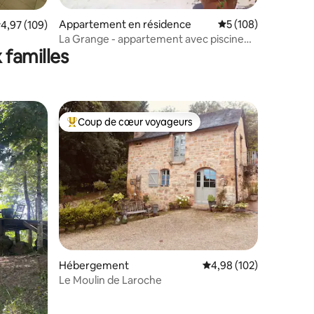
mmentaires : 5 sur 5
Appartement en résidence
Évaluation moyenne 
5 (108)
valuation moyenne sur la base de 109 commentaires : 4,97 sur 5
4,97 (109)
La Grange - appartement avec piscine
 familles
privée
Coup de cœur voyageurs
lus appréciés
Coups de cœur voyageurs les plus appréciés
taires : 4,99 sur 5
Hébergement
Évaluation moyenne sur
4,98 (102)
Le Moulin de Laroche