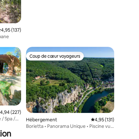
valuation moyenne sur la base de 137 commentaires : 4,95 sur 5
4,95 (137)
bane
Coup de cœur voyageurs
Coup de cœur voyageurs
valuation moyenne sur la base de 227 commentaires : 4,94 sur 5
4,94 (227)
 / Spa /
taires : 4,94 sur 5
Hébergement
Évaluation moyenne sur
4,95 (131)
Borietta • Panorama Unique • Piscine vue
ion
Dordogne