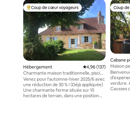
Coup de cœur voyageurs
Coup de
Coups de cœur voyageurs les plus appréciés
Coup de
Cabane p
Maison pe
Hébergement
Évaluation moyenne sur
4,96 (137)
Bienvenue
Charmante maison traditionnelle, piscine
d’expérie
de luxe partagée
Venez pour l'automne-hiver 2025/6 avec
verdure. Au coeur du parc naturel des
une réduction de 30 % ! (Déjà appliquée)
Causses 
Une charmante ferme située sur 10
l’Unesco, 
hectares de terrain, dans une position
France no
enviable avec une vue exceptionnelle. À
vous évad
savourer à tout moment de l'année.
ouvrir un
Recherchez des orchidées au
votre quo
printemps ; détendez-vous au bord de la
2h15 de L
piscine à débordement (partagée) en
Montpellie
été ; profitez de viandes rôties et de