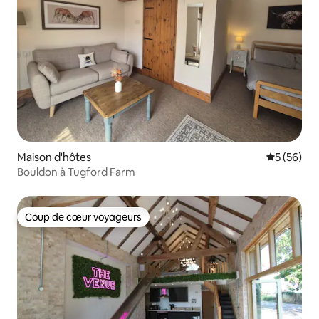
Maison d'hôtes
Évaluation
5 (56)
Bouldon à Tugford Farm
Coup de cœur voyageurs
Coup de cœur voyageurs