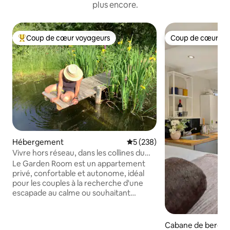
plus encore.
Coup de cœur voyageurs
Coup de cœur vo
Coups de cœur voyageurs les plus appréciés
Coup de cœur vo
Hébergement
Évaluation moyenne sur la ba
5 (238)
Vivre hors réseau, dans les collines du
Shropshire
Le Garden Room est un appartement
privé, confortable et autonome, idéal
pour les couples à la recherche d'une
escapade au calme ou souhaitant
explorer la région. Il dispose d'un
équipement de cuisine de base, d'un lit
king size, d'un poêle à bois et d'une
Cabane de berger