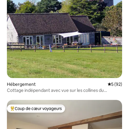
Hébergement
Évaluation
5 (92)
Cottage indépendant avec vue sur les collines du
Shropshire
Coup de cœur voyageurs
Coups de cœur voyageurs les plus appréciés