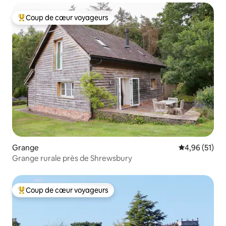
Coup de cœur voyageurs
Coups de cœur voyageurs les plus appréciés
Grange
Évaluation mo
4,96 (51)
Grange rurale près de Shrewsbury
Coup de cœur voyageurs
Coups de cœur voyageurs les plus appréciés