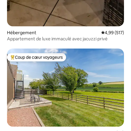
Hébergement
Évaluation moy
4,99 (517)
Appartement de luxe immaculé avec jacuzzi privé
Coup de cœur voyageurs
Coups de cœur voyageurs les plus appréciés