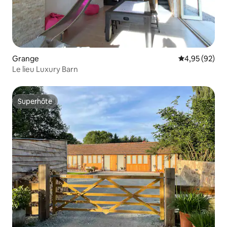
Grange
Évaluation mo
4,95 (92)
Le lieu Luxury Barn
Superhôte
Superhôte