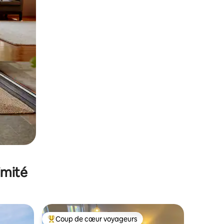
imité
Coup de cœur voyageurs
Coups de cœur voyageurs les plus appréciés