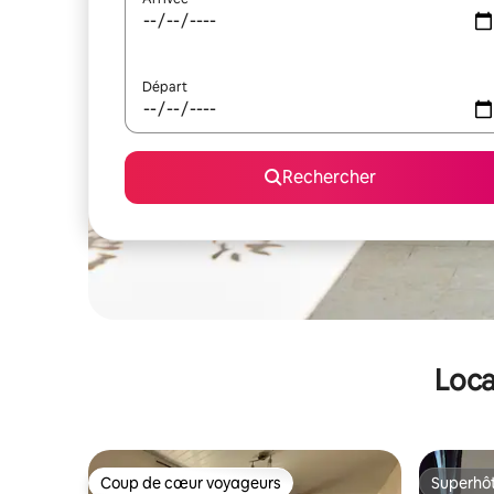
Départ
Rechercher
Loca
Coup de cœur voyageurs
Superhô
Coup de cœur voyageurs
Superhô