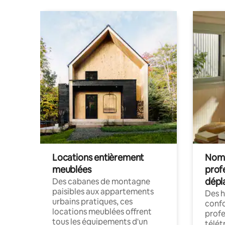
Locations entièrement
Noma
meublées
prof
dépl
Des cabanes de montagne
paisibles aux appartements
Des 
urbains pratiques, ces
confo
locations meublées offrent
profe
tous les équipements d'un
télét