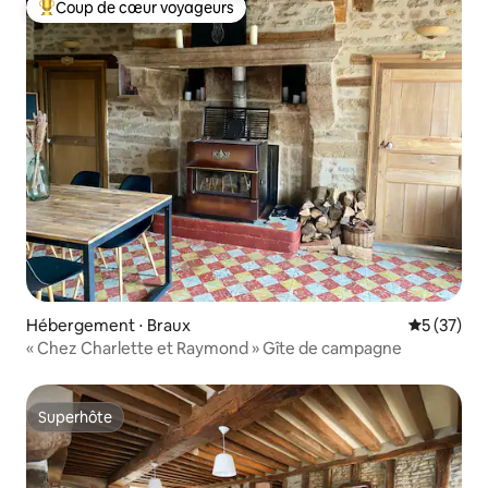
Coup de cœur voyageurs
Coups de cœur voyageurs les plus appréciés
Hébergement ⋅ Braux
Évaluation
5 (37)
« Chez Charlette et Raymond » Gîte de campagne
Superhôte
Superhôte