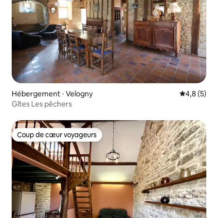
Hébergement ⋅ Velogny
Évaluation 
4,8 (5)
Gîtes Les pêchers
Coup de cœur voyageurs
Coup de cœur voyageurs