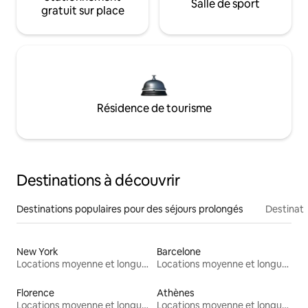
Salle de sport
gratuit sur place
Résidence de tourisme
Destinations à découvrir
Destinations populaires pour des séjours prolongés
Destinati
New York
Barcelone
Locations moyenne et longue durée
Locations moyenne et longue durée
Florence
Athènes
Locations moyenne et longue durée
Locations moyenne et longue durée