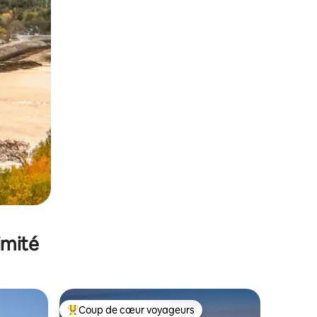
imité
Coup de cœur voyageurs
Coups de cœur voyageurs les plus appréciés