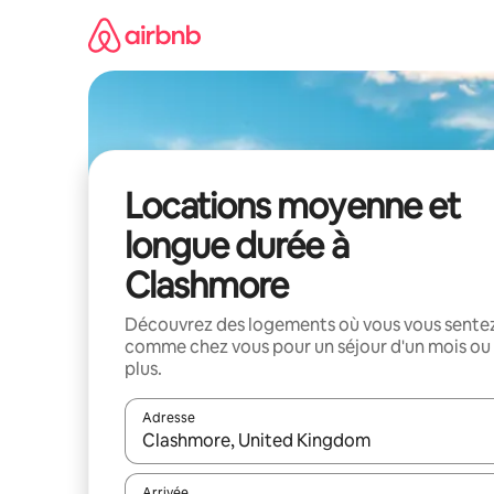
Aller
directement
au
contenu
Locations moyenne et
longue durée à
Clashmore
Découvrez des logements où vous vous sente
comme chez vous pour un séjour d'un mois ou
plus.
Adresse
Lorsque les résultats s'affichent, utilisez les flèc
Arrivée