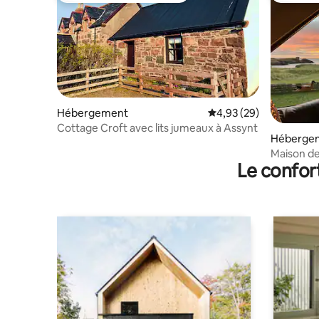
Hébergement
Évaluation moyenne sur
4,93 (29)
Cottage Croft avec lits jumeaux à Assynt
Héberge
Maison de
Le confor
imprenabl