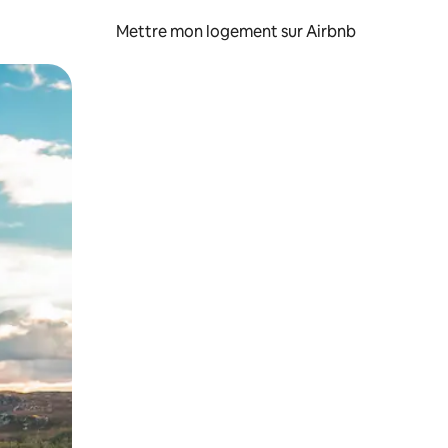
Mettre mon logement sur Airbnb
sant glisser.