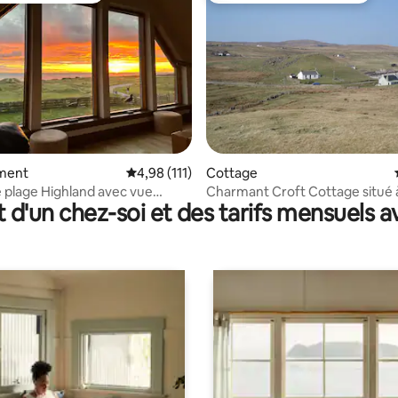
 la base de 29 commentaires : 4,93 sur 5
ment
Évaluation moyenne sur la base de 111 comme
4,98 (111)
Cottage
 plage Highland avec vue
Charmant Croft Cottage situé 
t d'un chez-soi et des tarifs mensuels 
e, Clachtoll
50 mètres de la mer