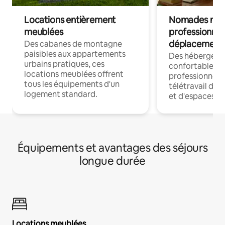
Locations entièrement
Nomades num
meublées
professionnel
déplacement
Des cabanes de montagne
paisibles aux appartements
Des hébergem
urbains pratiques, ces
confortables p
locations meublées offrent
professionnels
tous les équipements d'un
télétravail dis
logement standard.
et d'espaces de
Équipements et avantages des séjours
longue durée
Locations meublées