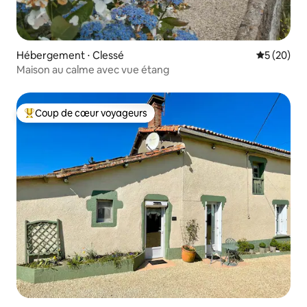
Hébergement ⋅ Clessé
Évaluation
5 (20)
Maison au calme avec vue étang
Coup de cœur voyageurs
Coups de cœur voyageurs les plus appréciés