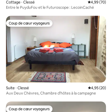
Cottage ⋅ Clessé
Évaluation mo
4,99 (70)
Entre le PuyduFou et le Futuroscope : LecoinCaché
Coup de cœur voyageurs
Coup de cœur voyageurs
Suite ⋅ Clessé
Évaluation mo
4,95 (20)
Aux Deux Chèvres, Chambre d'hôtes à la campagne
Coup de cœur voyageurs
Coup de cœur voyageurs