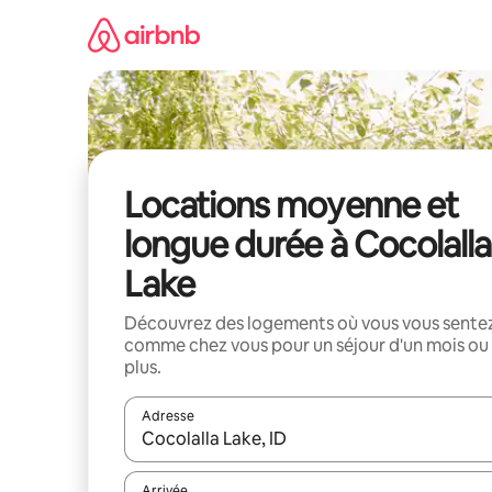
Aller
directement
au
contenu
Locations moyenne et
longue durée à Cocolalla
Lake
Découvrez des logements où vous vous sente
comme chez vous pour un séjour d'un mois ou
plus.
Adresse
Lorsque les résultats s'affichent, utilisez les flèc
Arrivée