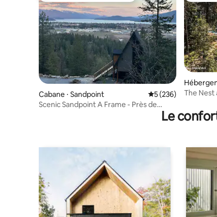
Hébergeme
The Nest 
Cabane ⋅ Sandpoint
Évaluation moyenne s
5 (236)
Scenic Sandpoint A Frame - Près de
Le confor
Schweitzer