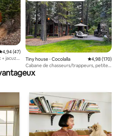
mmentaires : 5 sur 5
Évaluation moyenne sur la base de 47 commentaires : 4,94 sur 5
4,94 (47)
 + jacuzzi
Tiny house ⋅ Cocolalla
Évaluation moyenne sur
4,98 (170)
Cabane de chasseurs/trappeurs, petite
avantageux
cabane, Cocolalla