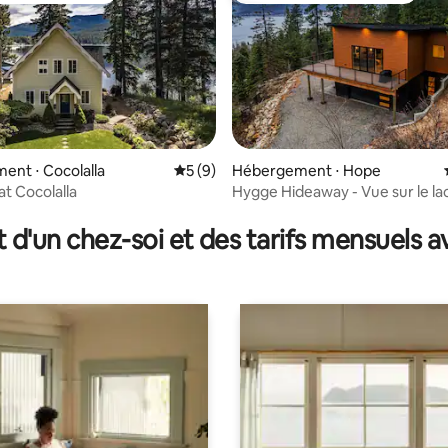
nt ⋅ Cocolalla
Évaluation moyenne sur la base de 9 co
5 (9)
Hébergement ⋅ Hope
at Cocolalla
Hygge Hideaway - Vue sur le lac
ur la base de 236 commentaires : 5 sur 5
TOUT NOUVEAU
t d'un chez-soi et des tarifs mensuels 