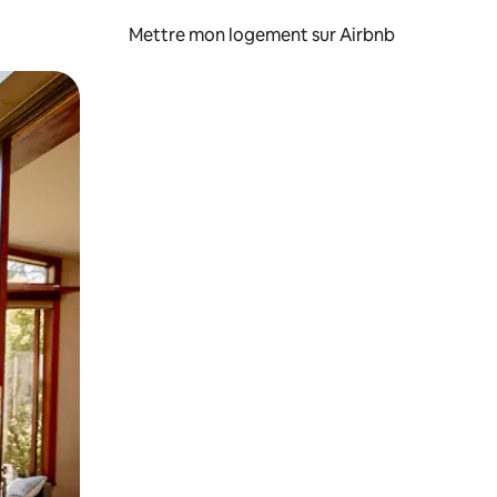
Mettre mon logement sur Airbnb
sant glisser.