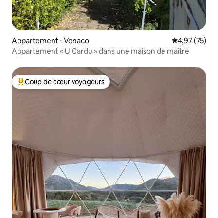
Appartement ⋅ Venaco
Évaluation mo
4,97 (75)
Appartement « U Cardu » dans une maison de maître
Coup de cœur voyageurs
Coups de cœur voyageurs les plus appréciés