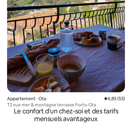
Appartement ⋅ Ota
Évaluation mo
4,85 (53)
T2 vue mer & montagne terrasse Porto-Ota
Le confort d'un chez-soi et des tarifs
mensuels avantageux