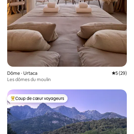
Dôme ⋅ Urtaca
Évaluation
5 (29)
Les dômes du moulin
Coup de cœur voyageurs
Coups de cœur voyageurs les plus appréciés