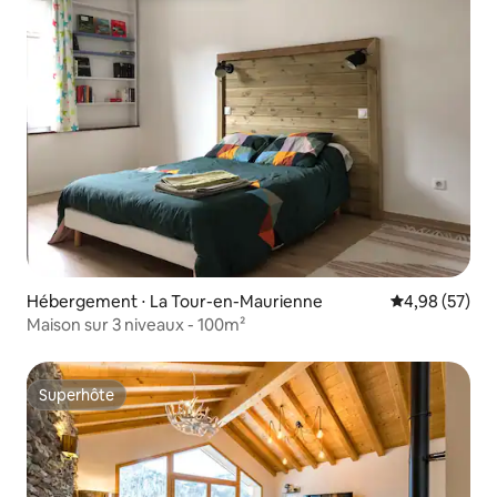
Hébergement ⋅ La Tour-en-Maurienne
Évaluation mo
4,98 (57)
Maison sur 3 niveaux - 100m²
Superhôte
Superhôte