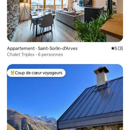
Appartement ⋅ Saint-Sorlin-d'Arves
Évaluatio
5 (3)
Chalet Triplex - 6 personnes
Coup de cœur voyageurs
Coups de cœur voyageurs les plus appréciés