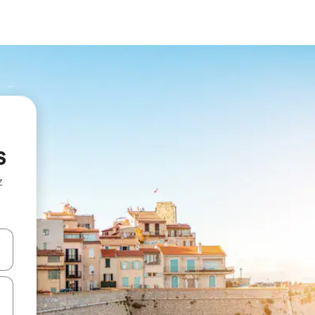
s
z
hes vers le haut et vers le bas pour les parcourir ou en appuyant et en fai