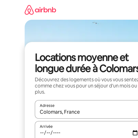
Aller
directement
au
contenu
Locations moyenne et
longue durée à Colomar
Découvrez des logements où vous vous sente
comme chez vous pour un séjour d'un mois ou
plus.
Adresse
Lorsque les résultats s'affichent, utilisez les flèc
Arrivée