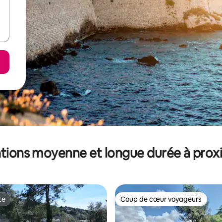
tions moyenne et longue durée à prox
te
Coup de cœur voyageurs
te
Coup de cœur voyageurs