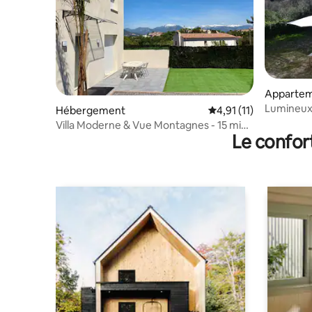
Apparte
Lumineux b
Hébergement
Évaluation moyenne su
4,91 (11)
vert
Villa Moderne & Vue Montagnes - 15 min
Le confor
de Nice