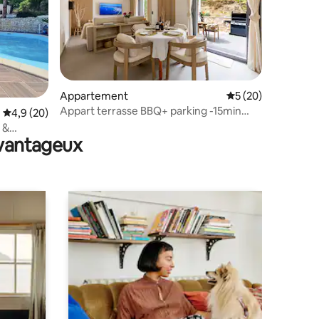
ntaires : 4,72 sur 5
Appartement
Évaluation moyenne
5 (20)
Appart terrasse BBQ+ parking -15min
Évaluation moyenne sur la base de 20 commentaires : 4,9 sur 5
4,9 (20)
Nice/Aéroport
 &
avantageux