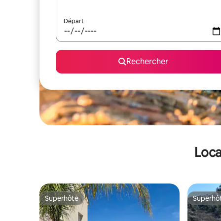
Départ
Rechercher
Loca
Superhôte
Superhô
Superhôte
Superhô