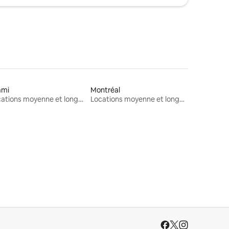
ami
Montréal
Locations moyenne et longue durée
Locations moyenne et longue durée