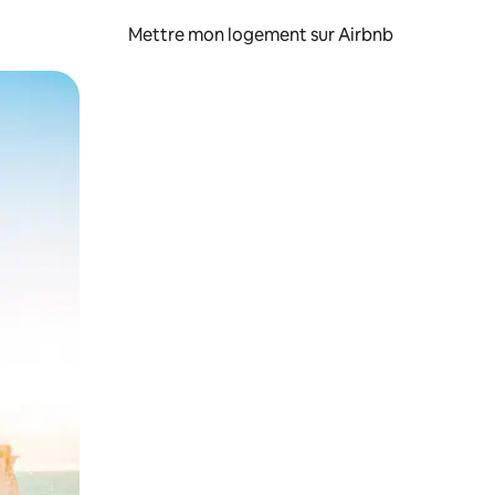
Mettre mon logement sur Airbnb
sant glisser.