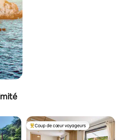
imité
Coup de cœur voyageurs
Coups de cœur voyageurs les plus appréciés