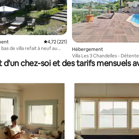
ment
Évaluation moyenne sur la base de 221 comme
4,72 (221)
as de villa refait à neuf au
r la base de 11 commentaires : 4,91 sur 5
Hébergement
Villa Les 3 Chandelles - Détente
t d'un chez-soi et des tarifs mensuels 
Confort