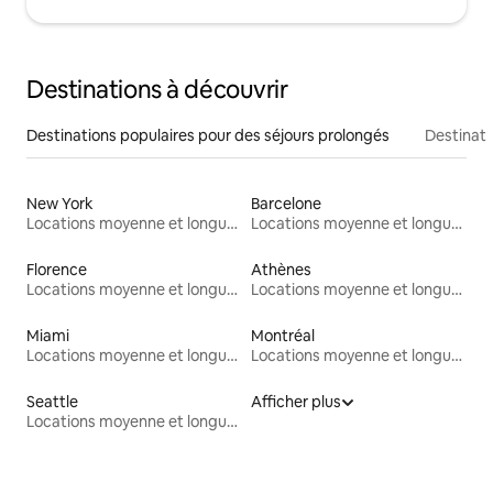
Destinations à découvrir
Destinations populaires pour des séjours prolongés
Destinati
New York
Barcelone
Locations moyenne et longue durée
Locations moyenne et longue durée
Florence
Athènes
Locations moyenne et longue durée
Locations moyenne et longue durée
Miami
Montréal
Locations moyenne et longue durée
Locations moyenne et longue durée
Seattle
Afficher plus
Locations moyenne et longue durée