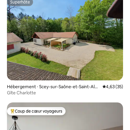
Superhôte
Superhôte
Hébergement ⋅ Scey-sur-Saône-et-Saint-Albi
Évaluation mo
4,63 (35)
n
Gîte Charlotte
Coup de cœur voyageurs
Coups de cœur voyageurs les plus appréciés