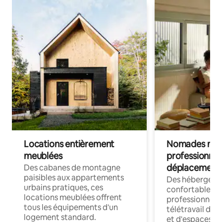
Locations entièrement
Nomades num
meublées
professionnel
déplacement
Des cabanes de montagne
paisibles aux appartements
Des hébergem
urbains pratiques, ces
confortables p
locations meublées offrent
professionnels
tous les équipements d'un
télétravail dis
logement standard.
et d'espaces de