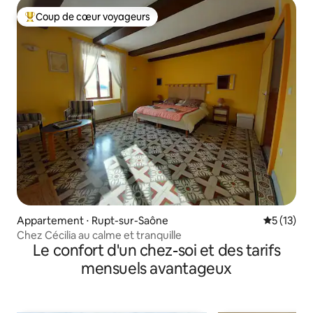
Coup de cœur voyageurs
Coups de cœur voyageurs les plus appréciés
Appartement ⋅ Rupt-sur-Saône
Évaluation
5 (13)
Chez Cécilia au calme et tranquille
Le confort d'un chez-soi et des tarifs
mensuels avantageux