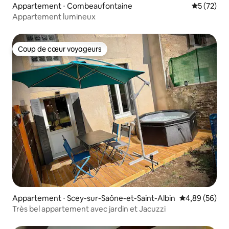
Appartement ⋅ Combeaufontaine
Évaluation
5 (72)
Appartement lumineux
Coup de cœur voyageurs
Coup de cœur voyageurs
Appartement ⋅ Scey-sur-Saône-et-Saint-Albin
Évaluation mo
4,89 (56)
Très bel appartement avec jardin et Jacuzzi