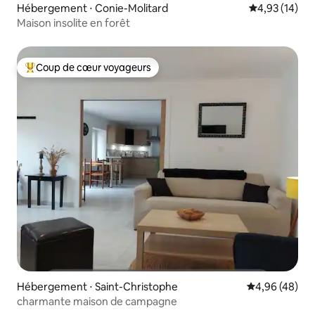
Hébergement ⋅ Conie-Molitard
Évaluation mo
4,93 (14)
Maison insolite en forêt
Coup de cœur voyageurs
Coups de cœur voyageurs les plus appréciés
Hébergement ⋅ Saint-Christophe
Évaluation mo
4,96 (48)
charmante maison de campagne