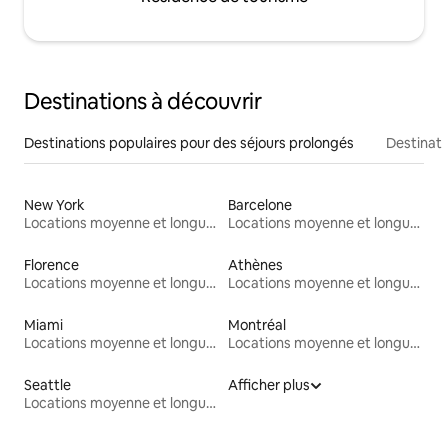
Destinations à découvrir
Destinations populaires pour des séjours prolongés
Destinati
New York
Barcelone
Locations moyenne et longue durée
Locations moyenne et longue durée
Florence
Athènes
Locations moyenne et longue durée
Locations moyenne et longue durée
Miami
Montréal
Locations moyenne et longue durée
Locations moyenne et longue durée
Seattle
Afficher plus
Locations moyenne et longue durée