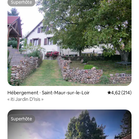
Superhôte
Superhôte
Hébergement ⋅ Saint-Maur-sur-le-Loir
Évaluation moy
4,62 (214)
« iti Jardin D'Isis »
Superhôte
Superhôte