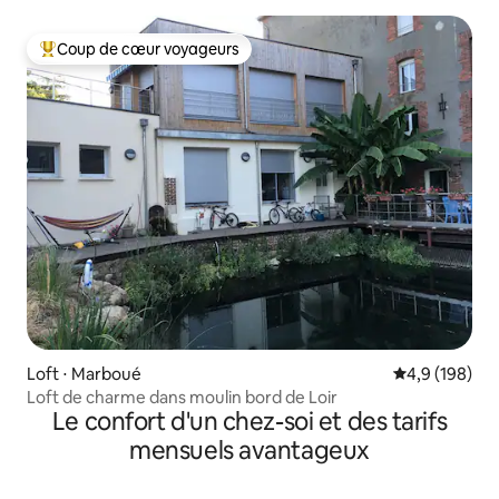
Coup de cœur voyageurs
Coups de cœur voyageurs les plus appréciés
Loft ⋅ Marboué
Évaluation mo
4,9 (198)
Loft de charme dans moulin bord de Loir
Le confort d'un chez-soi et des tarifs
mensuels avantageux