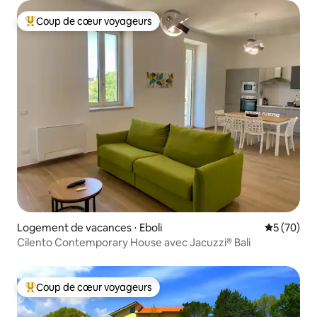
Coup de cœur voyageurs
Coups de cœur voyageurs les plus appréciés
Logement de vacances ⋅ Eboli
Évaluation
5 (70)
Cilento Contemporary House avec Jacuzzi® Bali
Coup de cœur voyageurs
Coups de cœur voyageurs les plus appréciés