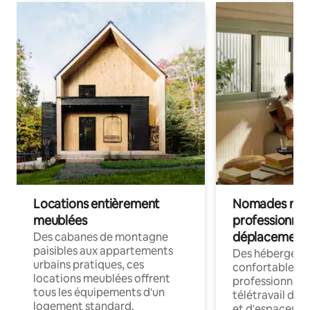
Locations entièrement
Nomades num
meublées
professionnel
déplacement
Des cabanes de montagne
paisibles aux appartements
Des hébergem
urbains pratiques, ces
confortables p
locations meublées offrent
professionnels
tous les équipements d'un
télétravail dis
logement standard.
et d'espaces de