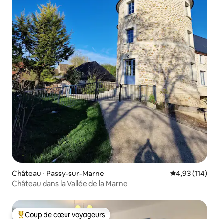
Château ⋅ Passy-sur-Marne
Évaluation moy
4,93 (114)
Château dans la Vallée de la Marne
Coup de cœur voyageurs
Coups de cœur voyageurs les plus appréciés