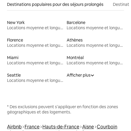
Destinations populaires pour des séjours prolongés
Destinati
New York
Barcelone
Locations moyenne et longue durée
Locations moyenne et longue durée
Florence
Athènes
Locations moyenne et longue durée
Locations moyenne et longue durée
Miami
Montréal
Locations moyenne et longue durée
Locations moyenne et longue durée
Seattle
Afficher plus
Locations moyenne et longue durée
* Des exclusions peuvent s'appliquer en fonction des zones
géographiques et des logements.
Airbnb
France
Hauts-de-France
Aisne
Courboin