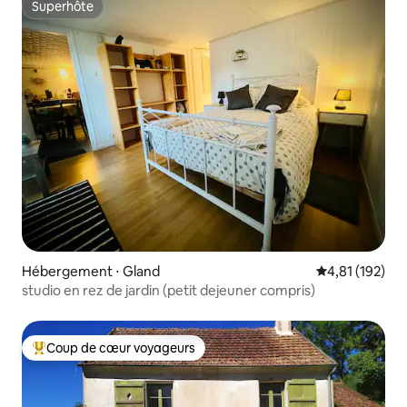
Superhôte
Superhôte
Hébergement ⋅ Gland
Évaluation moy
4,81 (192)
studio en rez de jardin (petit dejeuner compris)
Coup de cœur voyageurs
Coups de cœur voyageurs les plus appréciés