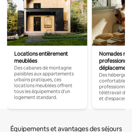
Locations entièrement
Nomades num
meublées
professionnel
déplacement
Des cabanes de montagne
paisibles aux appartements
Des hébergem
urbains pratiques, ces
confortables p
locations meublées offrent
professionnels
tous les équipements d'un
télétravail dis
logement standard.
et d'espaces de
Équipements et avantages des séjours