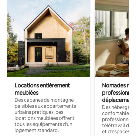
Locations entièrement
Nomades num
meublées
professionnel
déplacement
Des cabanes de montagne
paisibles aux appartements
Des hébergem
urbains pratiques, ces
confortables p
locations meublées offrent
professionnels
tous les équipements d'un
télétravail dis
logement standard.
et d'espaces de