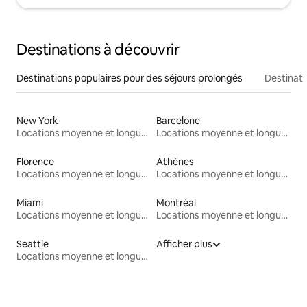
Destinations à découvrir
Destinations populaires pour des séjours prolongés
Destinati
New York
Barcelone
Locations moyenne et longue durée
Locations moyenne et longue durée
Florence
Athènes
Locations moyenne et longue durée
Locations moyenne et longue durée
Miami
Montréal
Locations moyenne et longue durée
Locations moyenne et longue durée
Seattle
Afficher plus
Locations moyenne et longue durée