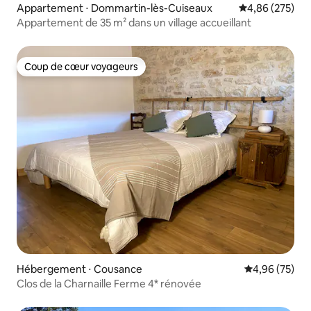
Appartement ⋅ Dommartin-lès-Cuiseaux
Évaluation moy
4,86 (275)
Appartement de 35 m² dans un village accueillant
Coup de cœur voyageurs
Coup de cœur voyageurs
Hébergement ⋅ Cousance
Évaluation mo
4,96 (75)
Clos de la Charnaille Ferme 4* rénovée