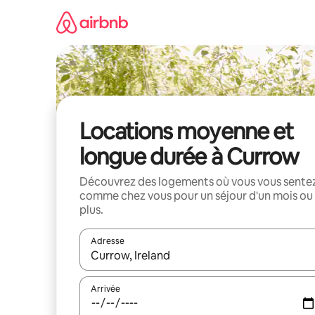
Aller
directement
au
contenu
Locations moyenne et
longue durée à Currow
Découvrez des logements où vous vous sente
comme chez vous pour un séjour d'un mois ou
plus.
Adresse
Lorsque les résultats s'affichent, utilisez les flèc
Arrivée