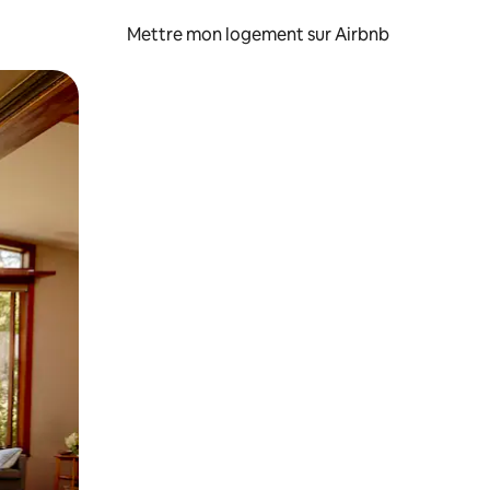
Mettre mon logement sur Airbnb
sant glisser.