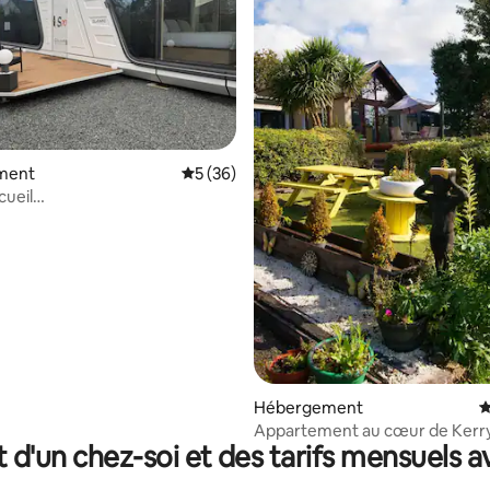
ment
Évaluation moyenne sur la base de 36 co
5 (36)
cueil
me Unique Luxe – Séjour d'une
 Capsule spatiale
la base de 134 commentaires : 4,89 sur 5
Hébergement
É
Appartement au cœur de Kerr
t d'un chez-soi et des tarifs mensuels 