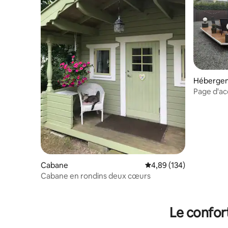
Héberge
Page d'ac
Airbnb Ho
chambre –
Cabane
Évaluation moyenne sur 
4,89 (134)
Cabane en rondins deux cœurs
Le confor