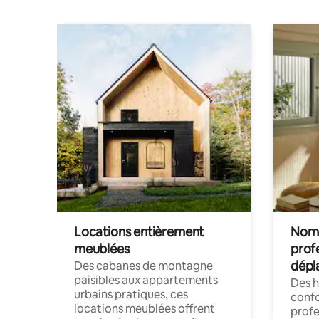
Locations entièrement
Noma
meublées
prof
dépl
Des cabanes de montagne
paisibles aux appartements
Des 
urbains pratiques, ces
confo
locations meublées offrent
profe