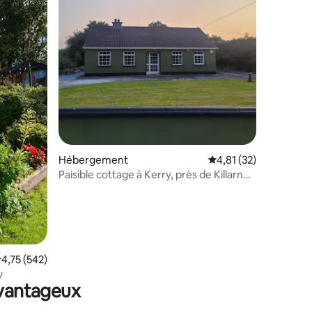
mmentaires : 5 sur 5
Hébergement
Évaluation moyenne su
4,81 (32)
Paisible cottage à Kerry, près de Killarney
et de Dingle
valuation moyenne sur la base de 542 commentaires : 4,75 sur 5
4,75 (542)
y
avantageux