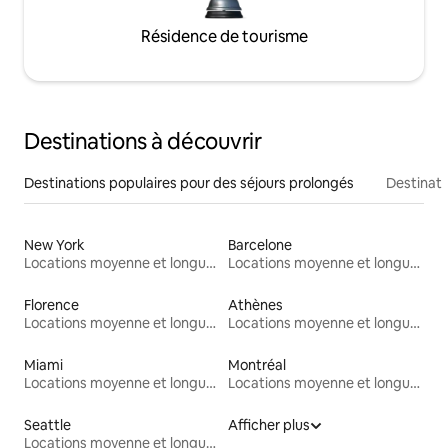
Résidence de tourisme
Destinations à découvrir
Destinations populaires pour des séjours prolongés
Destinati
New York
Barcelone
Locations moyenne et longue durée
Locations moyenne et longue durée
Florence
Athènes
Locations moyenne et longue durée
Locations moyenne et longue durée
Miami
Montréal
Locations moyenne et longue durée
Locations moyenne et longue durée
Seattle
Afficher plus
Locations moyenne et longue durée