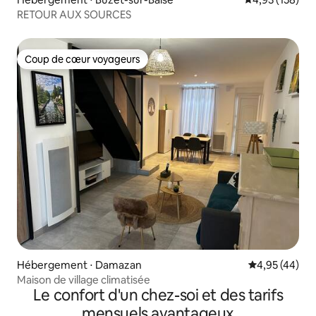
RETOUR AUX SOURCES
Coup de cœur voyageurs
Coup de cœur voyageurs
Hébergement ⋅ Damazan
Évaluation mo
4,95 (44)
Maison de village climatisée
Le confort d'un chez-soi et des tarifs
mensuels avantageux