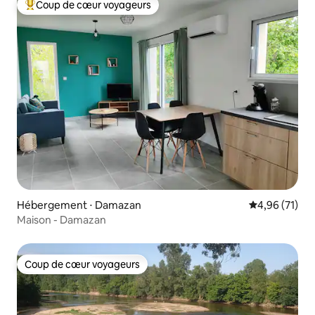
Coup de cœur voyageurs
Coups de cœur voyageurs les plus appréciés
Hébergement ⋅ Damazan
Évaluation mo
4,96 (71)
Maison - Damazan
Coup de cœur voyageurs
Coup de cœur voyageurs