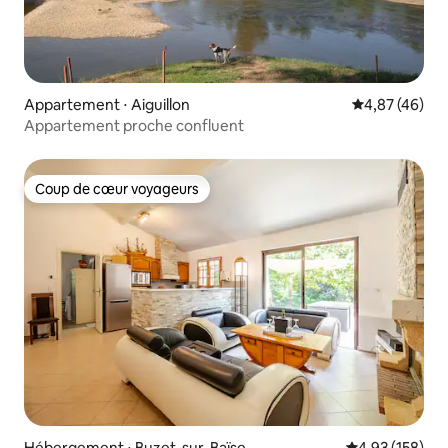
Appartement ⋅ Aiguillon
Évaluation mo
4,87 (46)
Appartement proche confluent
Coup de cœur voyageurs
Coup de cœur voyageurs
Hébergement ⋅ Buzet-sur-Baïse
Évaluation moy
4,93 (158)