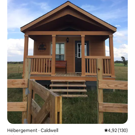
Hébergement ⋅ Caldwell
Évaluation moy
4,92 (130)