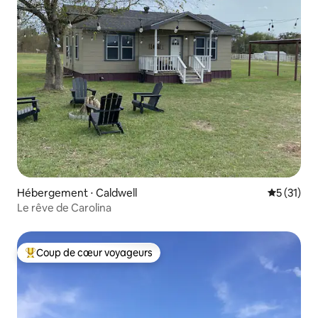
Hébergement ⋅ Caldwell
Évaluation
5 (31)
Le rêve de Carolina
Coup de cœur voyageurs
Coups de cœur voyageurs les plus appréciés