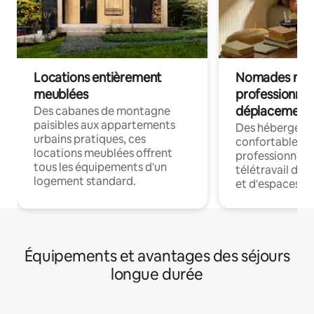
Locations entièrement
Nomades num
meublées
professionnel
déplacement
Des cabanes de montagne
paisibles aux appartements
Des hébergem
urbains pratiques, ces
confortables p
locations meublées offrent
professionnels
tous les équipements d'un
télétravail dis
logement standard.
et d'espaces de
Équipements et avantages des séjours
longue durée