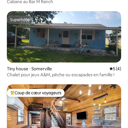
Cabane au Bar M Ranch
Superhôte
Superhôte
Tiny house ⋅ Somerville
Évaluatio
5 (4)
Chalet pour jeux A&M, pêche ou escapades en famille !
Coup de cœur voyageurs
Coups de cœur voyageurs les plus appréciés