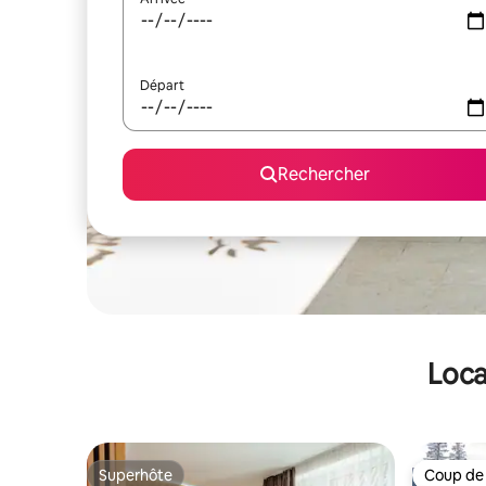
Départ
Rechercher
Loca
Superhôte
Coup de
Superhôte
Coup de