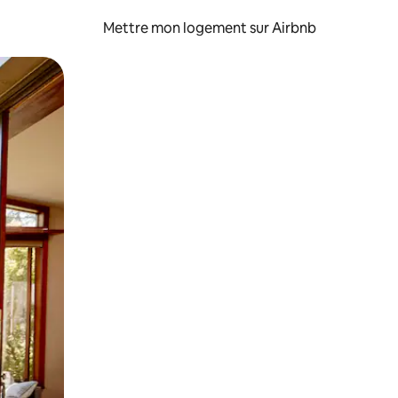
Mettre mon logement sur Airbnb
sant glisser.