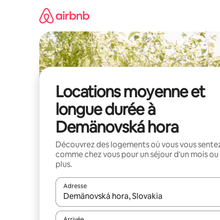
Aller
directement
au
contenu
Locations moyenne et
longue durée à
Demänovská hora
Découvrez des logements où vous vous sente
comme chez vous pour un séjour d'un mois ou
plus.
Adresse
Lorsque les résultats s'affichent, utilisez les flèc
Arrivée