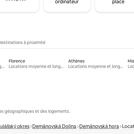
ordinateur
place
Destinations à proximité
Florence
Athènes
Mi
Locations moyenne et longue durée
Locations moyenne et longue durée
Locations moyenne et longue durée
nes géographiques et des logements.
ulášský okres
Demänovská Dolina
Demänovská hora
Locat