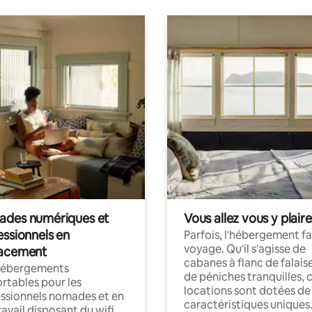
des numériques et
Vous allez vous y plaire
essionnels en
Parfois, l'hébergement fai
voyage. Qu'il s'agisse de
acement
cabanes à flanc de falais
hébergements
de péniches tranquilles, 
rtables pour les
locations sont dotées de
ssionnels nomades et en
caractéristiques uniques
ravail disposant du wifi