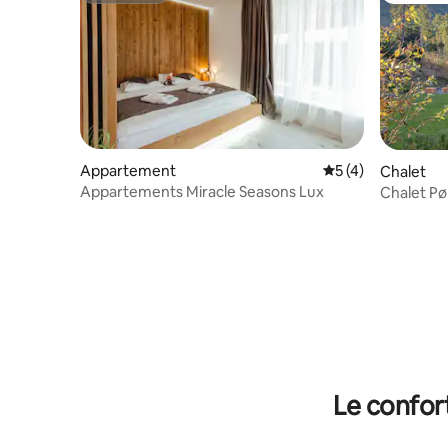
Appartement
Évaluation moyenn
5 (4)
Chalet
Appartements Miracle Seasons Lux
Chalet Pø
Le confor