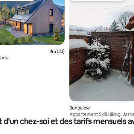
e sur la base de 4 commentaires : 5 sur 5
Évaluation moyenne sur la base de 23 co
5 (23)
larka
Bungalow
Appartement Ski&Hiking, Jas
t d'un chez-soi et des tarifs mensuels 