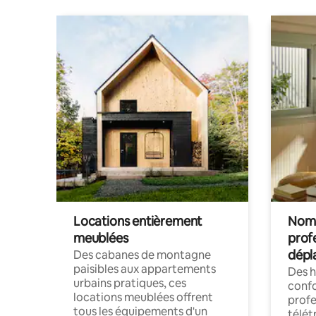
Locations entièrement
Noma
meublées
prof
dépl
Des cabanes de montagne
paisibles aux appartements
Des 
urbains pratiques, ces
confo
locations meublées offrent
profe
tous les équipements d'un
télét