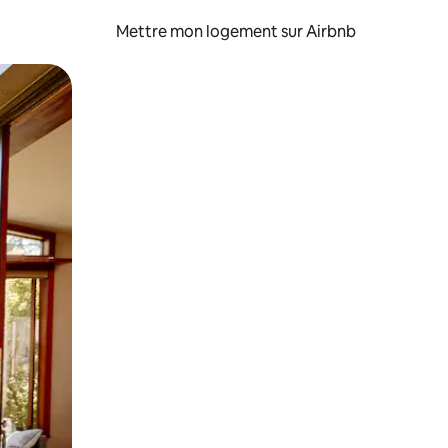
Mettre mon logement sur Airbnb
sant glisser.