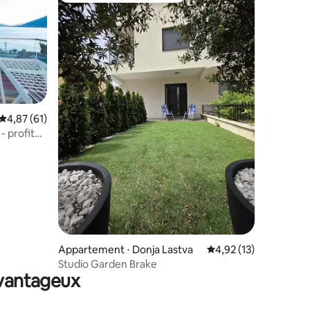
Évaluation moyenne sur la base de 61 commentaires : 4,87 sur 5
4,87 (61)
- profitez
mmentaires : 5 sur 5
Appartement ⋅ Donja Lastva
Évaluation moyenne su
4,92 (13)
Studio Garden Brake
avantageux