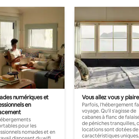
des numériques et
Vous allez vous y plaire
essionnels en
Parfois, l'hébergement fai
voyage. Qu'il s'agisse de
acement
cabanes à flanc de falais
hébergements
de péniches tranquilles, 
rtables pour les
locations sont dotées de
ssionnels nomades et en
caractéristiques uniques
ravail disposant du wifi