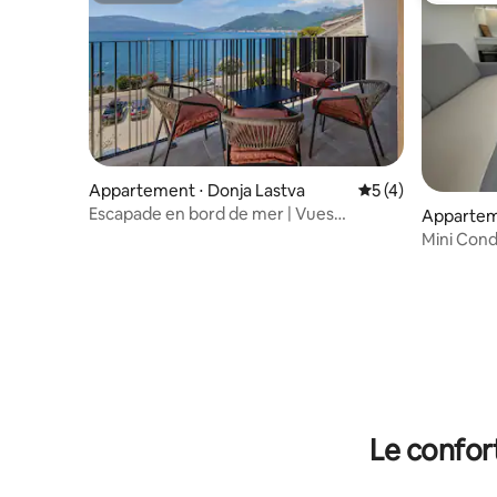
Appartement ⋅ Donja Lastva
Évaluation moyenn
5 (4)
Escapade en bord de mer | Vues
Apparteme
imprenables sur la mer et parking
t
Mini Cond
du bord 
Le confor