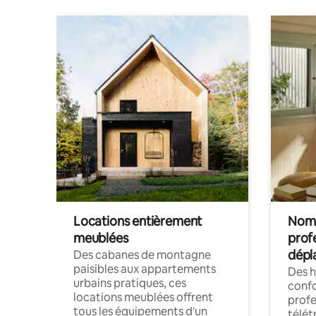
Locations entièrement
Noma
meublées
prof
dépl
Des cabanes de montagne
paisibles aux appartements
Des 
urbains pratiques, ces
confo
locations meublées offrent
profe
tous les équipements d'un
télét