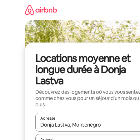
Aller
directement
au
contenu
Locations moyenne et
longue durée à Donja
Lastva
Découvrez des logements où vous vous sente
comme chez vous pour un séjour d'un mois ou
plus.
Adresse
Lorsque les résultats s'affichent, utilisez les flèc
Arrivée