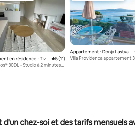
e sur la base de 4 commentaires : 5 sur 5
Appartement ⋅ Donja Lastva
Villa Providenca appartement 3 
nt en résidence ⋅ Tiva
Évaluation moyenne sur la base de 11 co
5 (11)
de la beauté sauvage
os® 30DL - Studio à 2 minutes
de mer
t d'un chez-soi et des tarifs mensuels 