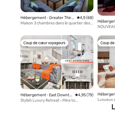
Hébergement ⋅ Greater Third
Évaluation moyenne su
4,9 (68)
Hébergem
Ward
Maison 3 chambres dans le quartier des
NOUVEAU 
musées + toit-terrasse et table de billard
secret de
Coup de cœur voyageurs
Coup de
Coup de cœur voyageurs
Coup de
Hébergem
Hébergement ⋅ East Downto
Évaluation moyenne sur
4,95 (79)
Luxueux a
wn Houston
Stylish Luxury Retreat • Mins to
vue impr
L
Downtown Houston