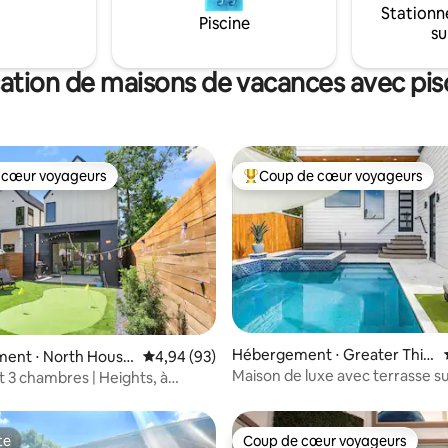
75 pouces. La buanderie comp
Stationn
ulaires comme Chapman Kirby,
Piscine
nouveau lave-linge haute capac
su
fast Klub, Taste Bar & Kitchen,
sèche-linge et un évier. Parkin
und, et plus encore. Rendez-
facile d'accès.
lement au NRG Stadium &
ation de maisons de vacances avec pis
strict !
 cœur voyageurs
Coup de cœur voyageurs
 cœur voyageurs
Coups de cœur voyageurs les p
Hébergement ⋅ Greater Thir
la base de 100 commentaires : 4,85 sur 5
ent ⋅ North Houst
Évaluation moyenne sur la base de 93 commen
4,94 (93)
d Ward
Maison de luxe avec terrasse sur
3 chambres | Heights, à
piscine !
NRG, piscine | Golf
te
Coup de cœur voyageurs