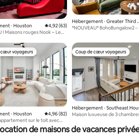
r la base de 68 commentaires : 4,9 sur 5
Hébergement ⋅ Greater Third
ent ⋅ Houston
Évaluation moyenne sur la base de 63 commen
4,92 (63)
ard
*NOUVEAU* BohoBungalow2 – 
! Maisons rouges Nook ~ Le
ville/Centre médical/Conféren
 Marilyn ~ VIP
 cœur voyageurs
Coup de cœur voyageurs
 cœur voyageurs
Coup de cœur voyageurs
Hébergement ⋅ Southeast Hou
ent ⋅ Houston
Évaluation moyenne sur la base de 82 commen
4,96 (82)
on
Maison luxueuse de 3 chambre
 la base de 79 commentaires : 4,95 sur 5
ppartement sur le toit avec
salle de bain attenante | Jardin |
enable
NRG/Med Center
ocation de maisons de vacances privé