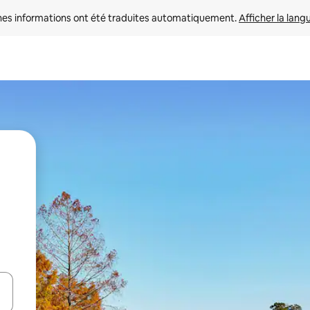
nes informations ont été traduites automatiquement. 
Afficher la lang
hes vers le haut et vers le bas pour les parcourir ou en appuyant et en fai