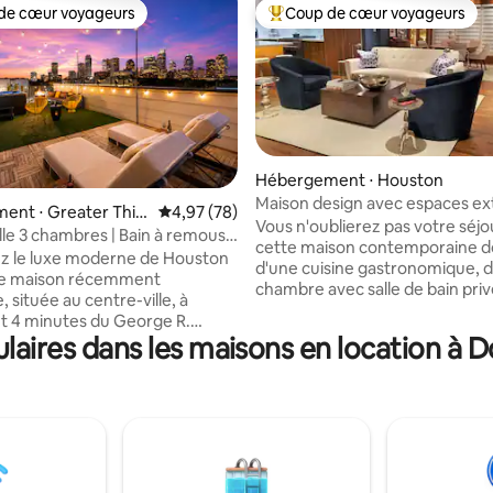
de cœur voyageurs
Coup de cœur voyageurs
 cœur voyageurs les plus appréciés
Coups de cœur voyageurs les p
Hébergement ⋅ Houston
Maison design avec espaces ex
ent ⋅ Greater Thir
Évaluation moyenne sur la base de 78 commen
4,97 (78)
la base de 233 commentaires : 4,93 sur 5
dans le quartier de Meyerland
Vous n'oublierez pas votre séjo
lle 3 chambres | Bain à remous •
cette maison contemporaine 
 sur la ville
z le luxe moderne de Houston
d'une cuisine gastronomique, 
te maison récemment
chambre avec salle de bain priv
, située au centre-ville, à
d'une abondance de lumière nat
 4 minutes du George R.
Entrez dans la cour arrière pri
aires dans les maisons en location 
nvention Center, du Toyota
la chambre ou la cuisine pour s
u Med Center et du Daikin Park
un repas dans la salle à manger
rofitez de la vue sur
extérieure ou prendre un verr
'horizon depuis votre oasis
du foyer. Ensuite, rendez-vous
 le toit, qui comprend un spa
l'intérieur de la grande pièce s
 à remous pour 6 personnes, un
semblable à un salon d'hôtel, p
c foyer et des chaises longues
regarder Netflix sur la télévisio
. Situé à proximité de