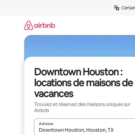
Aller
Certai
directement
au
contenu
Downtown Houston :
locations de maisons de
vacances
Trouvez et réservez des maisons uniques sur
Airbnb
Adresse
Lorsque les résultats s'affichent, utilisez les flèc