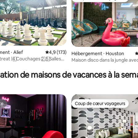
te
Coup de cœur voyageurs
nt ⋅ Alief
Évaluation moyenne sur la base de 173 comm
4,9 (173)
 sur la base de 10 commentaires : 5 sur 5
Hébergement ⋅ Houston
É
treat |4️ ⃣Couchages 2️ ⃣.5️ ⃣Salles
Maison disco dans la jungle avec
eux extérieurs*️ ⃣
chauffée dans l'atrium
ation de maisons de vacances à la sem
te
Coup de cœur voyageurs
te
Coup de cœur voyageurs