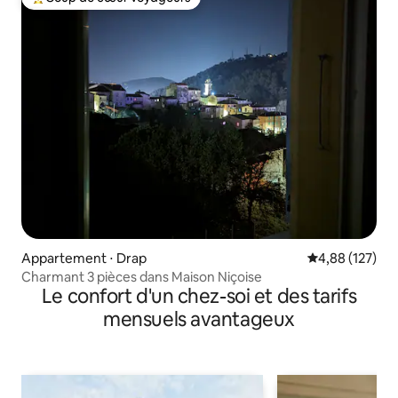
Coups de cœur voyageurs les plus appréciés
Appartement ⋅ Drap
Évaluation moy
4,88 (127)
Charmant 3 pièces dans Maison Niçoise
Le confort d'un chez-soi et des tarifs
mensuels avantageux