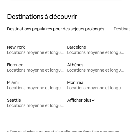
Destinations à découvrir
Destinations populaires pour des séjours prolongés
Destinati
New York
Barcelone
Locations moyenne et longue durée
Locations moyenne et longue durée
Florence
Athènes
Locations moyenne et longue durée
Locations moyenne et longue durée
Miami
Montréal
Locations moyenne et longue durée
Locations moyenne et longue durée
Seattle
Afficher plus
Locations moyenne et longue durée
* Des exclusions peuvent s'appliquer en fonction des zones