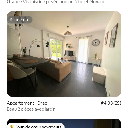
Grande Villa piscine privée proche Nice et Monaco
Superhôte
Superhôte
Appartement ⋅ Drap
Évaluation mo
4,93 (29)
Beau 2 pièces avec jardin
Coup de cœur voyageurs