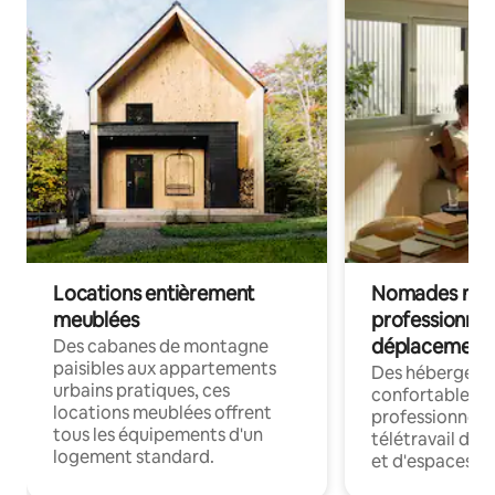
Locations entièrement
Nomades num
meublées
professionnel
déplacement
Des cabanes de montagne
paisibles aux appartements
Des hébergem
urbains pratiques, ces
confortables p
locations meublées offrent
professionnels
tous les équipements d'un
télétravail dis
logement standard.
et d'espaces de