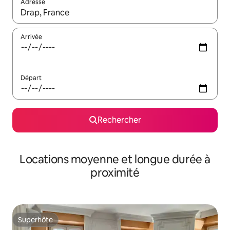
Adresse
Lorsque les résultats s'affichent, utilisez les flèches vers le hau
Arrivée
Départ
Rechercher
Locations moyenne et longue durée à
proximité
Superhôte
Superhôte