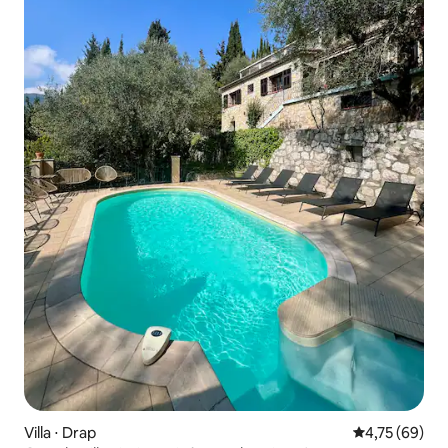
Villa ⋅ Drap
Évaluation mo
4,75 (69)