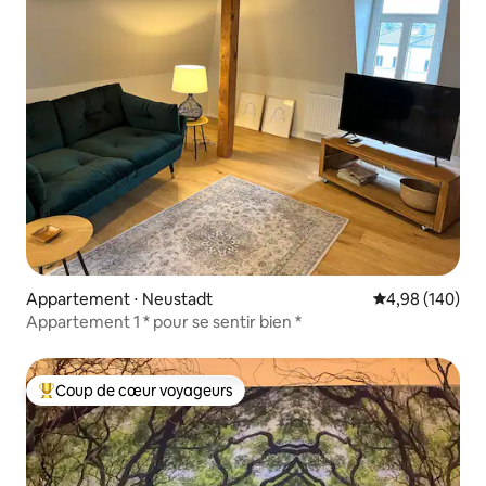
Appartement ⋅ Neustadt
Évaluation moy
4,98 (140)
Appartement 1 * pour se sentir bien *
Coup de cœur voyageurs
Coups de cœur voyageurs les plus appréciés