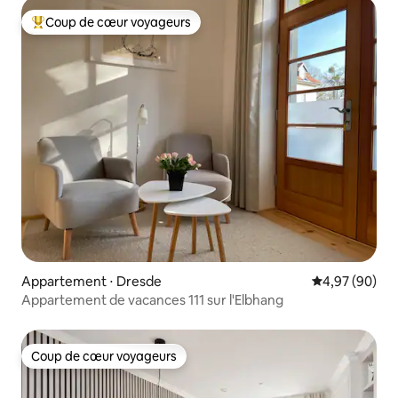
Coup de cœur voyageurs
Coups de cœur voyageurs les plus appréciés
Appartement ⋅ Dresde
Évaluation mo
4,97 (90)
Appartement de vacances 111 sur l'Elbhang
Coup de cœur voyageurs
Coup de cœur voyageurs