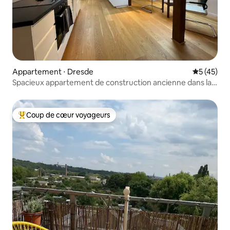
Appartement ⋅ Dresde
Évaluation
5 (45)
Spacieux appartement de construction ancienne dans la
villa Gründerzeit
Coup de cœur voyageurs
Coups de cœur voyageurs les plus appréciés