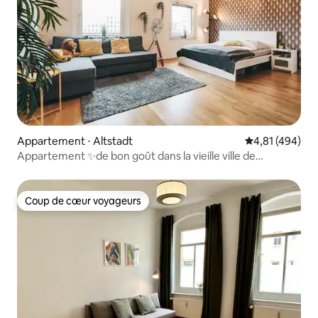
Appartement ⋅ Altstadt
Évaluation moy
4,81 (494)
Appartement ✨de bon goût dans la vieille ville de
Dresde✨
Coup de cœur voyageurs
Coup de cœur voyageurs