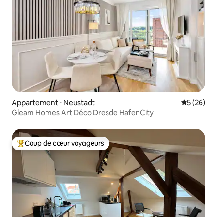
Appartement ⋅ Neustadt
Évaluation
5 (26)
Gleam Homes Art Déco Dresde HafenCity
Coup de cœur voyageurs
Coups de cœur voyageurs les plus appréciés