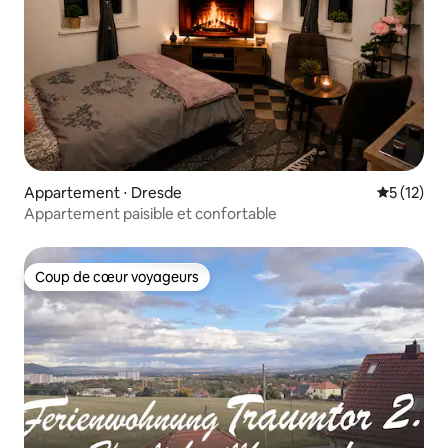
Appartement ⋅ Dresde
Évaluation
5 (12)
Appartement paisible et confortable
Coup de cœur voyageurs
Coup de cœur voyageurs