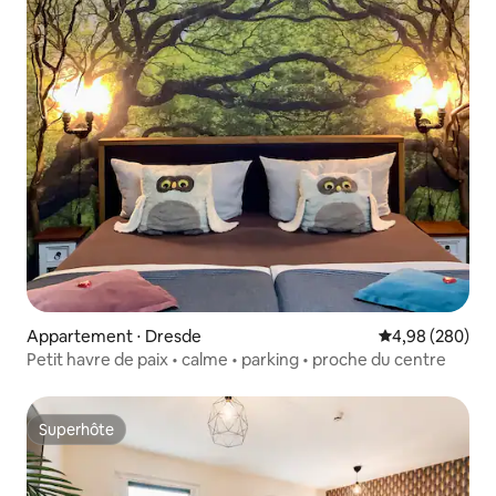
Appartement ⋅ Dresde
Évaluation moy
4,98 (280)
Petit havre de paix • calme • parking • proche du centre
Superhôte
Superhôte