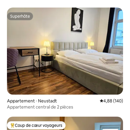
Superhôte
Superhôte
Appartement ⋅ Neustadt
Évaluation moy
4,88 (140)
Appartement central de 2 pièces
Coup de cœur voyageurs
Coups de cœur voyageurs les plus appréciés