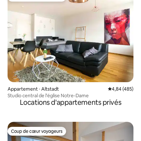
Appartement ⋅ Altstadt
Évaluation moy
4,84 (485)
Studio central de l'église Notre-Dame
Locations d'appartements privés
Coup de cœur voyageurs
Coup de cœur voyageurs