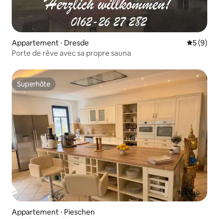
Appartement ⋅ Dresde
Évaluatio
5 (9)
Porte de rêve avec sa propre sauna
Superhôte
Superhôte
Appartement ⋅ Pieschen