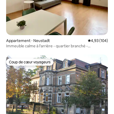
Appartement ⋅ Neustadt
Évaluation moy
4,93 (104)
Immeuble calme à l'arrière - quartier branché -
appartement de 2 pièces
Coup de cœur voyageurs
Coup de cœur voyageurs