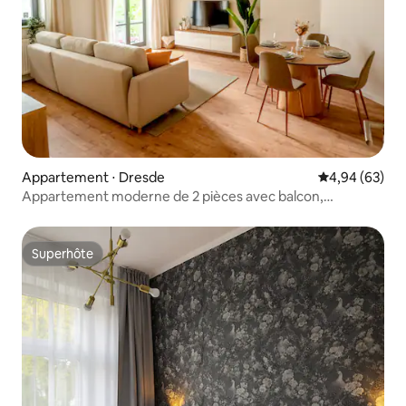
Appartement ⋅ Dresde
Évaluation mo
4,94 (63)
Appartement moderne de 2 pièces avec balcon,
emplacement central
Superhôte
Superhôte