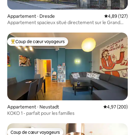
Appartement ⋅ Dresde
Évaluation moy
4,89 (127)
Appartement spacieux situé directement sur le Grand
Jardin
Coup de cœur voyageurs
Coups de cœur voyageurs les plus appréciés
Appartement ⋅ Neustadt
Évaluation moy
4,97 (200)
KOKO 1 - parfait pour les familles
Coup de cœur voyageurs
Coup de cœur voyageurs