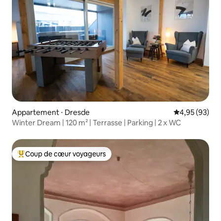
Appartement ⋅ Dresde
Évaluation mo
4,95 (93)
Winter Dream | 120 m² | Terrasse | Parking | 2 x WC
Coup de cœur voyageurs
Coups de cœur voyageurs les plus appréciés