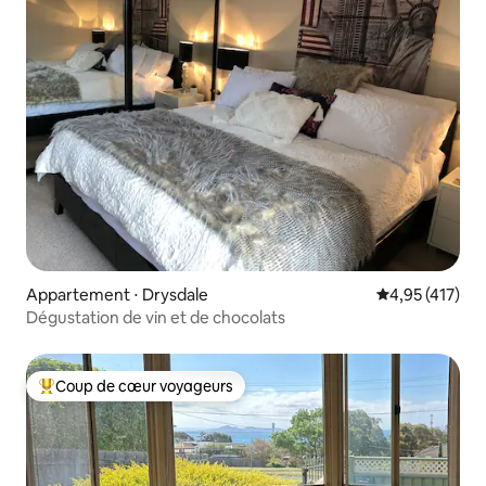
Appartement ⋅ Drysdale
Évaluation moy
4,95 (417)
Dégustation de vin et de chocolats
Coup de cœur voyageurs
Coups de cœur voyageurs les plus appréciés