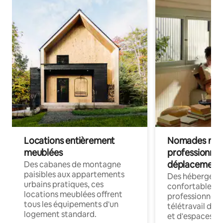
Locations entièrement
Nomades num
meublées
professionnel
déplacement
Des cabanes de montagne
paisibles aux appartements
Des hébergem
urbains pratiques, ces
confortables p
locations meublées offrent
professionnels
tous les équipements d'un
télétravail dis
logement standard.
et d'espaces de