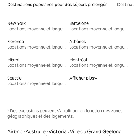
Destinations populaires pour des séjours prolongés
Destinati
New York
Barcelone
Locations moyenne et longue durée
Locations moyenne et longue durée
Florence
Athènes
Locations moyenne et longue durée
Locations moyenne et longue durée
Miami
Montréal
Locations moyenne et longue durée
Locations moyenne et longue durée
Seattle
Afficher plus
Locations moyenne et longue durée
* Des exclusions peuvent s'appliquer en fonction des zones
géographiques et des logements.
Airbnb
Australie
Victoria
Ville du Grand Geelong