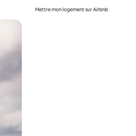
Mettre mon logement sur Airbnb
sant glisser.