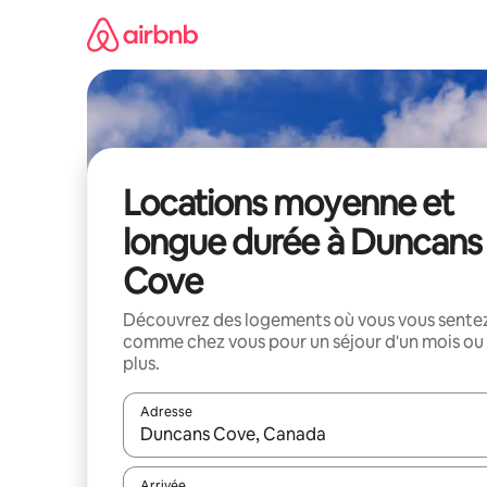
Aller
directement
au
contenu
Locations moyenne et
longue durée à Duncans
Cove
Découvrez des logements où vous vous sente
comme chez vous pour un séjour d'un mois ou
plus.
Adresse
Lorsque les résultats s'affichent, utilisez les flèc
Arrivée