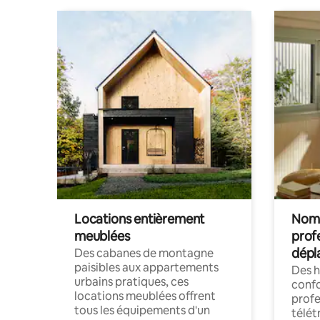
Locations entièrement
Noma
meublées
prof
dépl
Des cabanes de montagne
paisibles aux appartements
Des 
urbains pratiques, ces
confo
locations meublées offrent
profe
tous les équipements d'un
télét