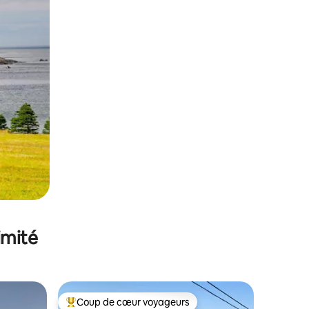
imité
Coup de cœur voyageurs
lus appréciés
Coups de cœur voyageurs les plus appréciés