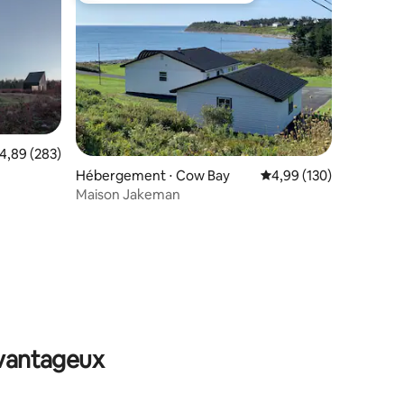
valuation moyenne sur la base de 283 commentaires : 4,89 sur 5
4,89 (283)
Hébergement ⋅ Cow Bay
Évaluation moyenne sur
4,99 (130)
Maison Jakeman
entaires : 4,9 sur 5
avantageux