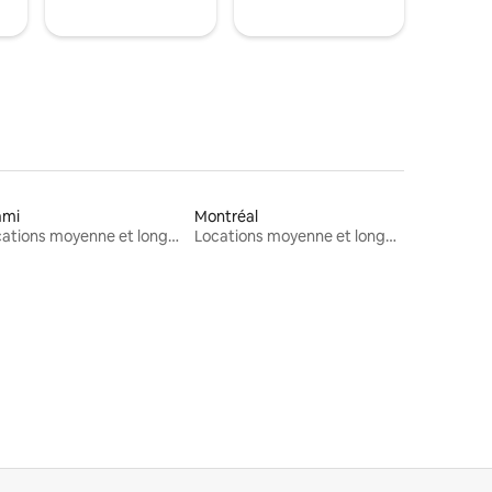
ami
Montréal
Locations moyenne et longue durée
Locations moyenne et longue durée