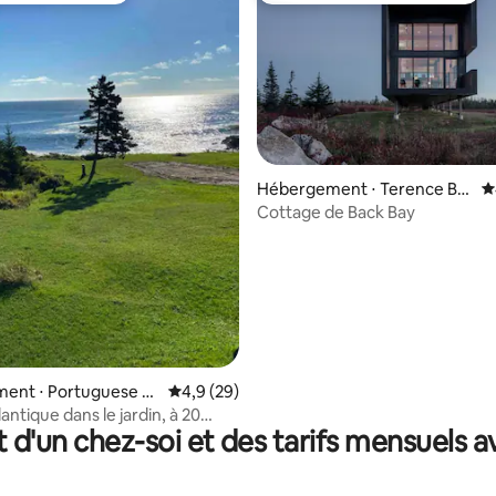
Hébergement ⋅ Terence Ba
É
y
Cottage de Back Bay
 la base de 89 commentaires : 4,97 sur 5
ent ⋅ Portuguese C
Évaluation moyenne sur la base de 29 comm
4,9 (29)
ntique dans le jardin, à 20
t d'un chez-soi et des tarifs mensuels 
Halifax !