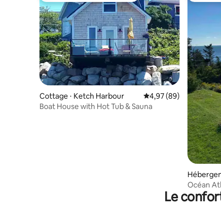
Cottage ⋅ Ketch Harbour
Évaluation moyenne sur
4,97 (89)
Boat House with Hot Tub & Sauna
Hébergem
ove
Océan Atla
Le confor
minutes d'