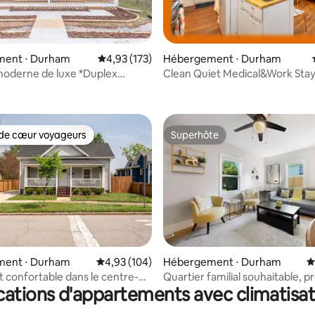
la base de 143 commentaires : 4,98 sur 5
ent ⋅ Durham
Évaluation moyenne sur la base de 173 comme
4,93 (173)
Hébergement ⋅ Durham
moderne de luxe *Duplex
Clean Quiet Medical&Work Stay
 deux unités !*
Yard, Pets
de cœur voyageurs
Superhôte
 cœur voyageurs les plus appréciés
Superhôte
ent ⋅ Durham
Évaluation moyenne sur la base de 104 commen
4,93 (104)
Hébergement ⋅ Durham
É
 la base de 101 commentaires : 4,97 sur 5
confortable dans le centre-
Quartier familial souhaitable, p
cations d'appartements avec climatisat
Durham.
Duke/Hôpital