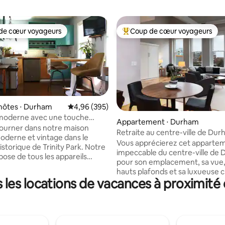
de cœur voyageurs
Coup de cœur voyageurs
 cœur voyageurs les plus appréciés
Coups de cœur voyageurs les p
hôtes ⋅ Durham
Évaluation moyenne sur la base de 395 commen
4,96 (395)
moderne avec une touche
la base de 126 commentaires : 4,99 sur 5
Appartement ⋅ Durham
ès du centre-ville
ourner dans notre maison
Retraite au centre-ville de Du
oderne et vintage dans le
Vous apprécierez cet appartem
istorique de Trinity Park. Notre
impeccable du centre-ville de
pose de tous les appareils
pour son emplacement, sa vue,
avec des accessoires vintage.
hauts plafonds et sa luxueuse
tage est une retraite
les locations de vacances à proximité 
principale. Appartement au 3e
le et habitée au charme
dans un bâtiment historique ré
 Ce chalet de 380 pieds carrés
pâtés de maisons du Durham P
dans un quartier très animé et
Arts Center, du Durham Bulls A
lques minutes du centre-ville de
Park et de la gare Amtrak. À 8 
archez 1,6 km sur le sentier