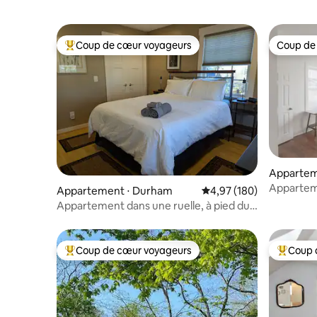
Coup de cœur voyageurs
Coup de
Coups de cœur voyageurs les plus appréciés
Coup de
Appartem
Apparteme
Appartement ⋅ Durham
Évaluation moyenne sur 
4,97 (180)
ville/Duke 
Appartement dans une ruelle, à pied du
centre-ville et de Duke.
Coup de cœur voyageurs
Coup 
Coups de cœur voyageurs les plus appréciés
Coups de