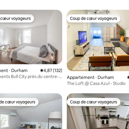
 cœur voyageurs
Coup de cœur voyageurs
 cœur voyageurs
Coup de cœur voyageurs
ent ⋅ Durham
Évaluation moyenne sur la base de 132 comme
4,87 (132)
nts Bull City près du centre-
Appartement ⋅ Durham
É
la base de 180 commentaires : 4,97 sur 5
- Trinity 01
The Loft @ Casa Azul - Studio
de cœur voyageurs
Coup de cœur voyageurs
 cœur voyageurs les plus appréciés
Coup de cœur voyageurs