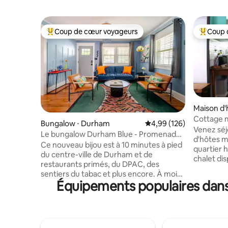
Coup de cœur voyageurs
Coup 
Coups de cœur voyageurs les plus appréciés
Coups de
Maison d'
Cottage 
Bungalow ⋅ Durham
Évaluation moyenne sur 
4,99 (126)
vintage pr
Venez séj
Le bungalow Durham Blue - Promenade
d'hôtes m
au centre-ville
Ce nouveau bijou est à 10 minutes à pied
quartier h
du centre-ville de Durham et de
chalet dis
restaurants primés, du DPAC, des
modernes 
sentiers du tabac et plus encore. À moins
Notre cot
Équipements populaires dans 
de 2 miles de l'université Duke. Hôpital,
confortab
installations sportives et commerces. Ce
rustique.
bungalow de 2 lits/1 salle de bain est situé
est situé 
en hauteur sur un terrain d'angle avec un
sûr à que
espace de vie extérieur. Un espace de
Durham. M