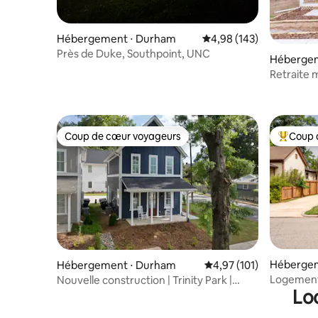
Hébergement ⋅ Durham
Évaluation moyenne sur 
4,98 (143)
Près de Duke, Southpoint, UNC
Hébergem
Retraite 
entier/Les
Coup de cœur voyageurs
Coup 
Coup de cœur voyageurs
Coups de
Hébergem
Hébergement ⋅ Durham
Évaluation moyenne sur
4,97 (101)
Logement 
Nouvelle construction | Trinity Park |
Lo
ville de 
5 min de Duke et de l’hôpital