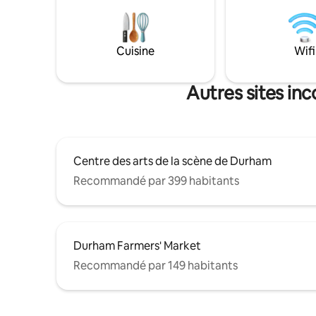
travail dédié avec une connexion
d'Ellerbe 
Internet haut débit. Lits King Size
Promenade À 1,5 mile des restau
confortables avec draps blancs frais,
boutiques
rideaux occultants, oreillers en mousse à
Cuisine
Wifi
Central P
mémoire de forme qui vous invitent à
mile des b
dormir. Café, thé, expresso et 1 place de
Geer
parking dédiée pour votre commodité.
Autres sites in
Centre des arts de la scène de Durham
Recommandé par 399 habitants
Durham Farmers' Market
Recommandé par 149 habitants