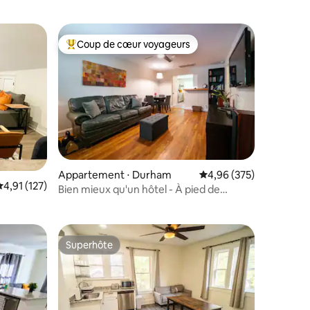
Coup de cœur voyageurs
Coups de cœur voyageurs les plus appréciés
ntaires : 4,87 sur 5
Appartement ⋅ Durham
Évaluation moyenne sur
4,96 (375)
valuation moyenne sur la base de 127 commentaires : 4,91 sur 5
4,91 (127)
Bien mieux qu'un hôtel - À pied de
Duke/Dwntwn - Lit King Size
Superhôte
Superhôte