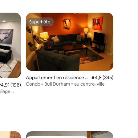
Superhôte
Superhôte
Appartement en résidence ⋅
Évaluation moyenne su
4,8 (345)
Durham
Condo « Bull Durham » au centre-ville
valuation moyenne sur la base de 196 commentaires : 4,91 sur 5
4,91 (196)
llage
taires : 4,88 sur 5