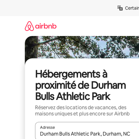
Aller
Certai
directement
au
contenu
Hébergements à
proximité de Durham
Bulls Athletic Park
Réservez des locations de vacances, des
maisons uniques et plus encore sur Airbnb
Adresse
Lorsque les résultats s'affichent, utilisez les flèc