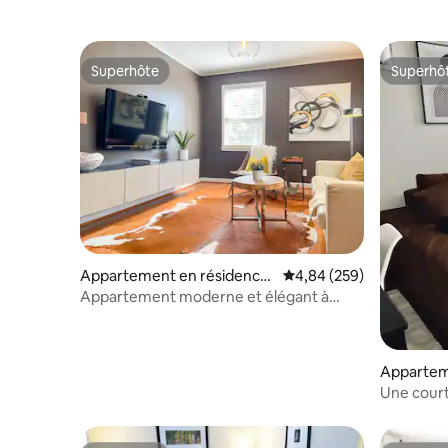
Superhôte
Superhô
Superhôte
Superhô
Appartement en résidence
Évaluation moyenne sur 
4,84 (259)
⋅ Raleigh
Appartement moderne et élégant à
Cameron Village
Appartem
⋅ Raleigh
Une court