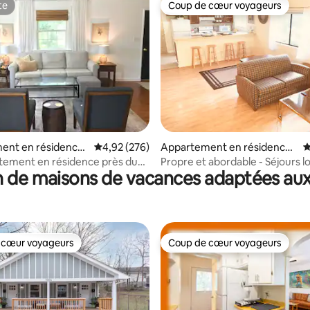
te
Coup de cœur voyageurs
te
Coup de cœur voyageurs
la base de 635 commentaires : 4,83 sur 5
ent en résidence
Évaluation moyenne sur la base de 276 commen
4,92 (276)
Appartement en résidence ⋅
É
Chapel Hill
rtement en résidence près du
Propre et abordable - Séjours 
 de maisons de vacances adaptées aux
le
durée acceptés
 cœur voyageurs
Coup de cœur voyageurs
 cœur voyageurs
Coup de cœur voyageurs