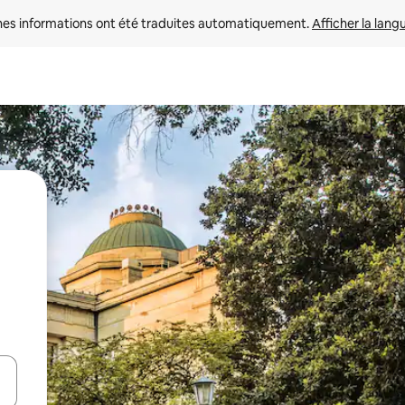
nes informations ont été traduites automatiquement. 
Afficher la lang
hes vers le haut et vers le bas pour les parcourir ou en appuyant et en fai